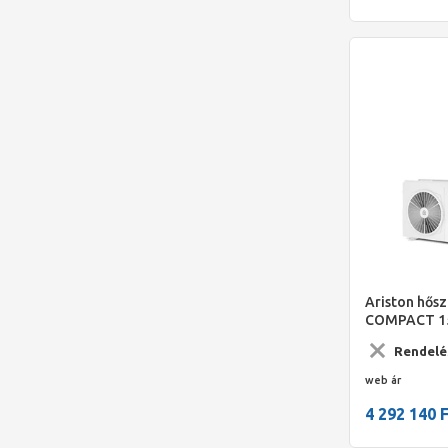
Ariston hős
COMPACT 15
180 literes 
Rendelé
egybeszerelt
web ár
4 292 140 