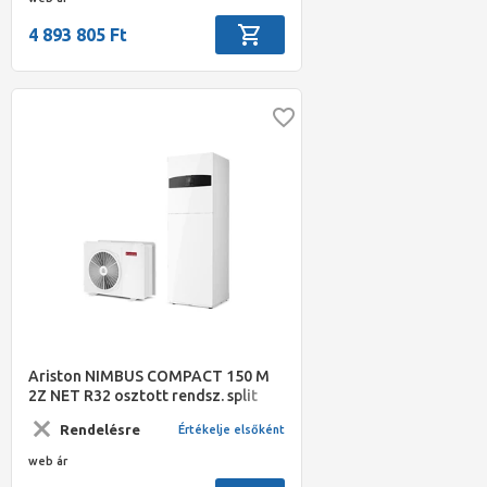
4 893 805 Ft
Ariston NIMBUS COMPACT 150 M
2Z NET R32 osztott rendsz. split
levegő/víz hőszivattyú, 15 kW,
Rendelésre
Értékelje elsőként
beltéri+180 L HMV, 1 fázis
web ár