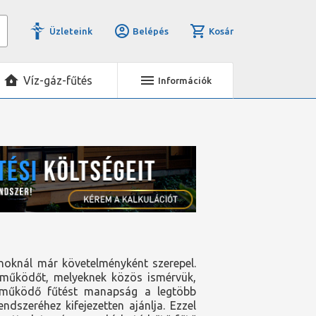
Üzleteink
Belépés
Kosár
Víz-gáz-fűtés
Információk
anoknál már követelményként szerepel.
el működőt, melyeknek közös ismérvük,
al működő fűtést manapság a legtöbb
dszeréhez kifejezetten ajánlja. Ezzel