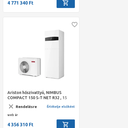
4 771 340 Ft
Ariston hőszivattyú, NIMBUS
COMPACT 150 S-T NET R32 , 15
kW-os, 180 literes HMV tárolóval
Rendelésre
Értékelje elsőként
egybeszerelt beltéri egységgel
web ár
4 356 310 Ft