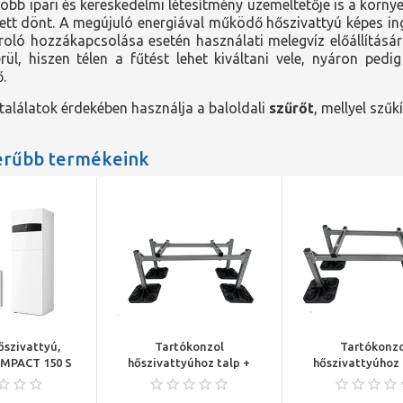
több ipari és kereskedelmi létesítmény üzemeltetője is a körn
ett dönt. A megújuló energiával működő hőszivattyú képes ing
ároló hozzákapcsolása esetén használati melegvíz előállításár
l, hiszen télen a fűtést lehet kiváltani vele, nyáron pedig
.
alálatok érdekében használja a baloldali
szűrőt
, mellyel szűk
erűbb termékeink
őszivattyú,
Tartókonzol
Tartókonzo
MPACT 150 S
hőszivattyúhoz talp +
hőszivattyúhoz 
5 kW-os, 180
alapkeret 600x1000 (4db
alapkeret 500x10
MV tárolóval
talppal) szett 8-16 kw
talppal) komlpett