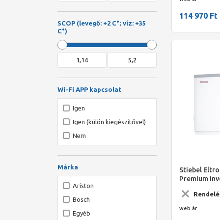
HMV tároló nálkül
114 970 Ft
HMV tároló nélkül
SCOP (levegő: +2 C°; víz: +35
HMV tároló nélül
C°)
Wi-Fi APP kapcsolat
Igen
Igen (külön kiegészítővel)
Nem
Márka
Stiebel Eltr
Premium inv
Ariston
levegő/víz h
Rendelé
Bosch
web ár
Egyéb