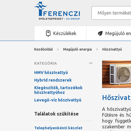
Készülékek
Megújuló en
Kezdőoldal
Megújuló energia
Hőszivattyú
KATEGÓRIA
HMV hőszivattyú
Hybrid rendszerek
Kiegészítők, tartozékok
hőszivattyúhoz
Hőszivat
Levegő-víz hőszivattyú
A hőszivatty
Találatok szűkítése
Fűtésre és h
hogy függetl
szakember már
Telephelyenkénti készlet