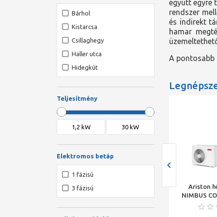
együtt egyre 
rendszer mell
Bárhol
és indirekt t
Kistarcsa
hamar megtérü
Csillaghegy
üzemeltethető
Haller utca
A pontosabb t
Hidegkút
Legnépsz
Teljesítmény
Elektromos betáp
1 fázisú
on NIMBUS COMPACT
Ariston NIMBUS COMPACT
Ariston h
3 fázisú
-T 2Z NET R32 oszt.
120 M 2Z NET R32 osztott
NIMBUS CO
z. split levegő/víz
rendsz. split levegő/víz
NET R32,1
zivattyú, 15 kW,
hőszivattyú 12 kW, beltéri +
literes H