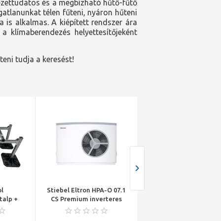
yezettudatos és a megbízható hűtő-fűtő
atlanunkat télen fűteni, nyáron hűteni
a is alkalmas. A kiépített rendszer ára
 a klímaberendezés helyettesítőjeként
íteni tudja a keresést!
l
Stiebel Eltron HPA-O 07.1
Ariston NIMBUS COMP
talp +
CS Premium inverteres
120 M-T 2Z NET R32 oszt
00 (4db
monoblokkos levegő/víz
rendsz. split levegő/ví
 szett 8-
hőszivattyú
hőszivattyú 12 kW,