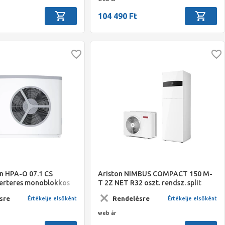
104 490 Ft
on HPA-O 07.1 CS
Ariston NIMBUS COMPACT 150 M-
erteres monoblokkos
T 2Z NET R32 oszt. rendsz. split
őszivattyú
levegő/víz hőszivattyú, 15 kW,
sre
Rendelésre
Értékelje elsőként
Értékelje elsőként
beltéri+180 L HMV, 3 fázis
web ár