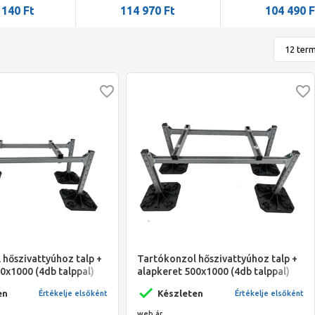
elt beltéri
hőszivattyúkhoz
10 kw hőszivatt
 140
Ft
114 970
Ft
104 490
F
séggel
hőszivattyúhoz talp +
Tartókonzol hőszivattyúhoz talp +
0x1000 (4db talppal)
alapkeret 500x1000 (4db talppal)
kw hőszivattyúkhoz
komlpett szett 8-10 kw
en
Készleten
Értékelje elsőként
Értékelje elsőként
hőszivattyúk-hoz
web ár