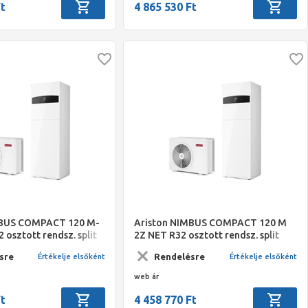
Ft
4 865 530 Ft
MBUS COMPACT 120 M-
Ariston NIMBUS COMPACT 120 M
 osztott rendsz. split
2Z NET R32 osztott rendsz. split
őszivattyú 12 kW,
levegő/víz hőszivattyú 12 kW,
sre
Rendelésre
Értékelje elsőként
Értékelje elsőként
L HMV, 3 fázis
beltéri + 180 L HMV, 1 fázis
web ár
Ft
4 458 770 Ft