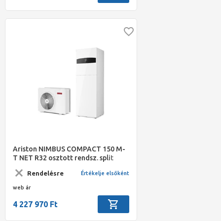
Ariston NIMBUS COMPACT 150 M-
T NET R32 osztott rendsz. split
levegő/víz hőszivattyú, 15 kW,
Rendelésre
Értékelje elsőként
beltéri + 180 L HMV, 3 fázis
web ár
4 227 970 Ft