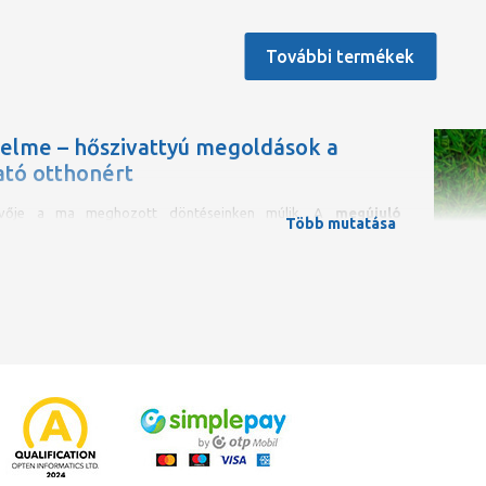
További termékek
delme – hőszivattyú megoldások a
ató otthonért
övője a ma meghozott döntéseinken múlik. A
megújuló
Több mutatása
ok
– mint a nap, a szél vagy a talaj – használata lehetőséget
y csökkentsük ökológiai lábnyomunkat, és egy élhetőbb jövőt
. Az Európai Unió célkitűzése, hogy 2050-re klímasemlegessé
ontos eleme a
hőszivattyú technológia
elterjesztése.
ú
olyan modern fűtési-hűtési rendszer, amely nemcsak
 de energiahatékony is. Egyre több
újépítésű családi ház és
ben ajánlott alapmegoldásként, sőt az ipari és kereskedelmi
 is egyre inkább előnyben részesítik. Mindez nem véletlen: a
ozások szerint az új épületek energiaigényének legalább
25%-
sból kell fedezni. A hőszivattyú az egyetlen olyan technológia,
lménynek önmagában is képes megfelelni – miközben
fűt, hűt
llít elő
.