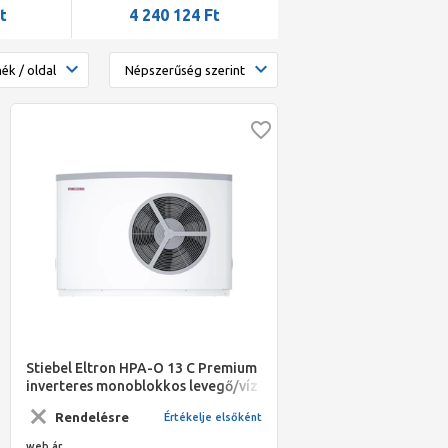
yúk-hoz
beltéri+180 L HMV, 3 fá
t
4 240 124
Ft
4 547 780
Ft
Stiebel Eltron HPA-O 13 C Premium
inverteres monoblokkos levegő/víz
hőszivattyú
Rendelésre
Értékelje elsőként
web ár