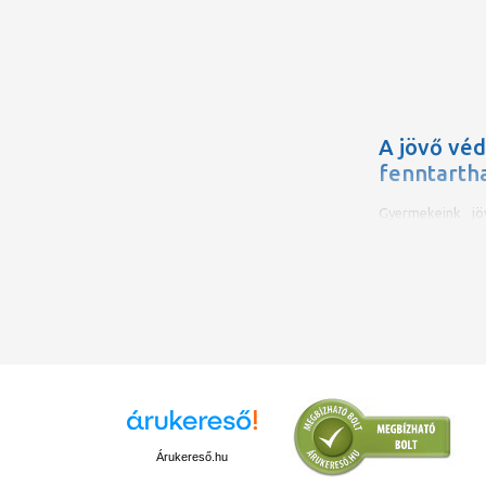
A jövő vé
fenntarth
Gyermekeink j
energiaforrás
kínál arra, hog
hagyjunk örökül
váljon – ennek f
A
hőszivatty
környezetbarát,
társasház
eseté
létesítményeknél
legújabb szabály
át
megújuló forrá
amely e követe
Árukereső.hu
és melegvizet á