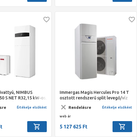
zivattyú, NIMBUS
Immergas Magis Hercules Pro 14 T
0 S NET R32,15 kW-os,
osztott rendszerű split levegő/víz
HMV tárolóval
hőszivattyú beépített tárolóval
sre
Rendelésre
Értékelje elsőként
Értékelje elsőként
 beltéri egységgel
web ár
Ft
5 127 625 Ft