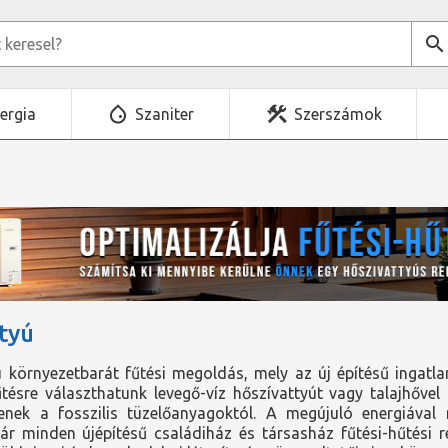
ergia
Szaniter
Szerszámok
tyú
ú környezetbarát fűtési megoldás, mely az új építésű ingatl
űtésre választhatunk levegő-víz hőszívattyút vagy talajhőv
enek a fosszilis tüzelőanyagoktól. A megújuló energiáv
 minden újépítésű családiház és társasház fűtési-hűtési ren