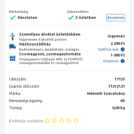
Elérhetőség:
Üzleteinkben:
Készleten
3 üzletben
Részletek
Személyes átvétel üzletünkben
ingyenes
Ingyenesen 4 átvételi ponton.
2 290 Ft
Házhozszállítás
Kedvezményes, megbízható, országos.
Szállítási árak
Csomagpont, csomagautomata
1 090 Ft
Országszerte többezer MPL és FOXPOST
Részletek
csomagautomatába és csomagpontra!
Cikkszám:
17135
Gyártói cikkszám:
71212121
Márka:
Németh Szerelvény
Mennyiségi egység:
db
Tömeg:
0,09 kg
Értékelje elsőként