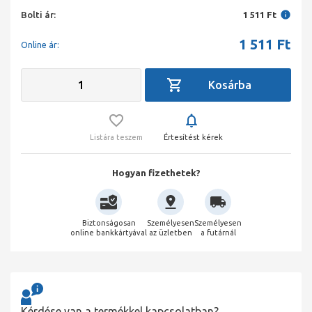
Bolti ár:
1 511 Ft
1 511
Ft
Online ár:
Listára teszem
Értesítést kérek
Hogyan fizethetek?
Biztonságosan
Személyesen
Személyesen
online bankkártyával
az üzletben
a futárnál
Kérdése van a termékkel kapcsolatban?