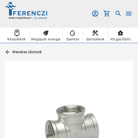
Készülékek
Megújuló energia
Szaniter
Szerszámok
Víz-gáz-fűtés
Menetes idomok