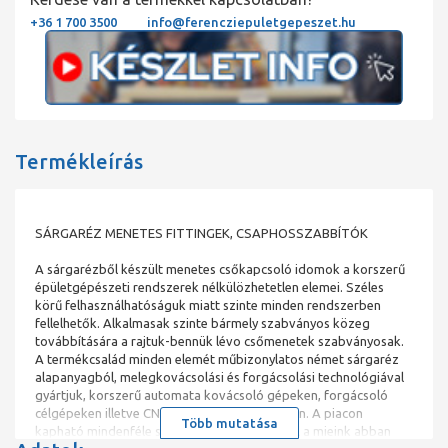
+36 1 700 3500
info@ferencziepuletgepeszet.hu
Termékleírás
SÁRGARÉZ MENETES FITTINGEK, CSAPHOSSZABBÍTÓK
A sárgarézből készült menetes csőkapcsoló idomok a korszerű
épületgépészeti rendszerek nélkülözhetetlen elemei. Széles
körű felhasználhatóságuk miatt szinte minden rendszerben
fellelhetők. Alkalmasak szinte bármely szabványos közeg
továbbítására a rajtuk-bennük lévo csőmenetek szabványosak.
A termékcsalád minden elemét műbizonylatos német sárgaréz
alapanyagból, melegkovácsolási és forgácsolási technológiával
gyártjuk, korszerű automata kovácsoló gépeken, forgácsoló
célgépeken illetve CNC eszterga központokon. A piacon
Több mutatása
kapható mindenféle származású termékektől a mieink abban