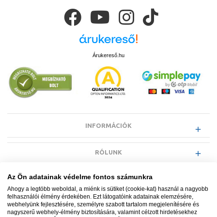
Árukereső.hu
INFORMÁCIÓK
RÓLUNK
Az Ön adatainak védelme fontos számunkra
EGYÉB INFORMÁCIÓK
Ahogy a legtöbb weboldal, a miénk is sütiket (cookie-kat) használ a nagyobb
felhasználói élmény érdekében. Ezt látogatóink adatainak elemzésére,
webhelyünk fejlesztésére, személyre szabott tartalom megjelenítésére és
VÁSÁRLÓI INFORMÁCIÓK
nagyszerű webhely-élmény biztosítására, valamint célzott hirdetésekhez