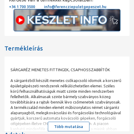
+36 1 700 3500
info@ferencziepuletgepeszet.hu
Termékleírás
SÁRGARÉZ MENETES FITTINGEK, CSAPHOSSZABBÍTÓK
A sárgarézből készült menetes csőkapcsoló idomok a korszerű
épületgépészeti rendszerek nélkülözhetetlen elemei. Széles
körű felhasználhatóságuk miatt szinte minden rendszerben
fellelhetők. Alkalmasak szinte bármely szabványos közeg
továbbítására a rajtuk-bennük lévo csőmenetek szabványosak.
A termékcsalád minden elemét műbizonylatos német sárgaréz
alapanyagból, melegkovácsolási és forgácsolási technológiával
gyártjuk, korszerű automata kovácsoló gépeken, forgácsoló
célgépeken illetve CNC eszterga központokon. A piacon
Több mutatása
kapható mindenféle származású termékektől a mieink abban