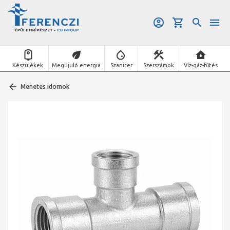
Készülékek
Megújuló energia
Szaniter
Szerszámok
Víz-gáz-fűtés
Menetes idomok