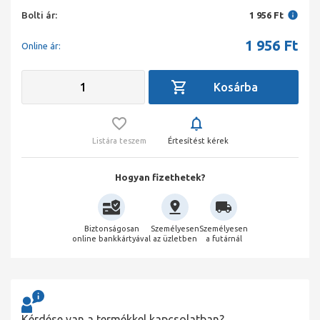
Bolti ár:
1 956 Ft
1 956
Ft
Online ár:
Listára teszem
Értesítést kérek
Hogyan fizethetek?
Biztonságosan
Személyesen
Személyesen
online bankkártyával
az üzletben
a futárnál
Kérdése van a termékkel kapcsolatban?