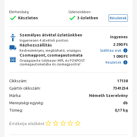
Elérhetőség:
Üzleteinkben:
Készleten
3 üzletben
Részletek
Személyes átvétel üzletünkben
ingyenes
Ingyenesen 4 átvételi ponton.
2 290 Ft
Házhozszállítás
Kedvezményes, megbízható, országos.
Szállítási árak
Csomagpont, csomagautomata
1 090 Ft
Országszerte többezer MPL és FOXPOST
Részletek
csomagautomatába és csomagpontra!
Cikkszám:
17138
Gyártói cikkszám:
7341234
Márka:
Németh Szerelvény
Mennyiségi egység:
db
Tömeg:
0,17 kg
Értékelje elsőként