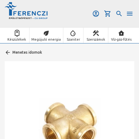
Készülékek
Megújuló energia
Szaniter
Szerszámok
Víz-gáz-fűtés
Menetes idomok