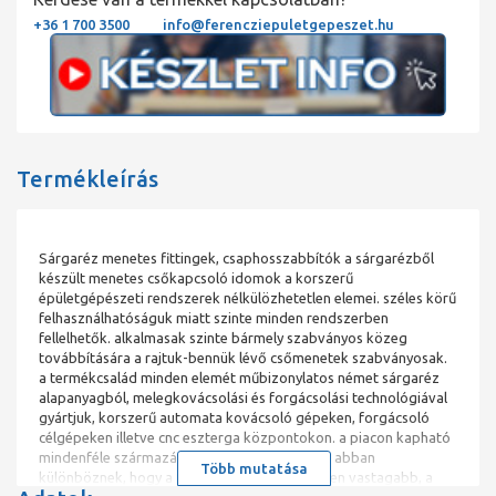
+36 1 700 3500
info@ferencziepuletgepeszet.hu
Termékleírás
Sárgaréz menetes fittingek, csaphosszabbítók a sárgarézből
készült menetes csőkapcsoló idomok a korszerű
épületgépészeti rendszerek nélkülözhetetlen elemei. széles körű
felhasználhatóságuk miatt szinte minden rendszerben
fellelhetők. alkalmasak szinte bármely szabványos közeg
továbbítására a rajtuk-bennük lévő csőmenetek szabványosak.
a termékcsalád minden elemét műbizonylatos német sárgaréz
alapanyagból, melegkovácsolási és forgácsolási technológiával
gyártjuk, korszerű automata kovácsoló gépeken, forgácsoló
célgépeken illetve cnc eszterga központokon. a piacon kapható
mindenféle származású termékektől a mieink abban
Több mutatása
különböznek, hogy a falvastagságuk jelentősen vastagabb, a