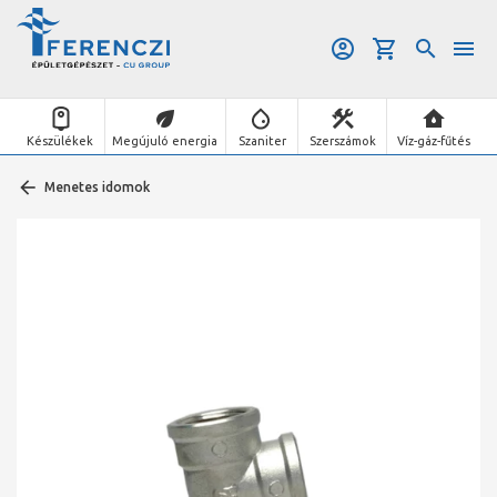
Készülékek
Megújuló energia
Szaniter
Szerszámok
Víz-gáz-fűtés
Menetes idomok