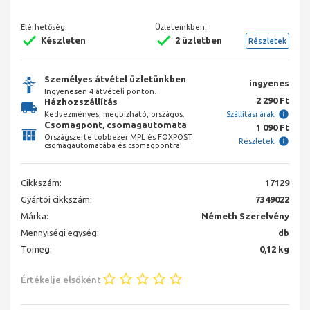
Elérhetőség:
Üzleteinkben:
Készleten
2 üzletben
Részletek
Személyes átvétel üzletünkben
ingyenes
Ingyenesen 4 átvételi ponton.
2 290 Ft
Házhozszállítás
Kedvezményes, megbízható, országos.
Szállítási árak
Csomagpont, csomagautomata
1 090 Ft
Országszerte többezer MPL és FOXPOST
Részletek
csomagautomatába és csomagpontra!
Cikkszám:
17129
Gyártói cikkszám:
7349022
Márka:
Németh Szerelvény
Mennyiségi egység:
db
Tömeg:
0,12 kg
Értékelje elsőként