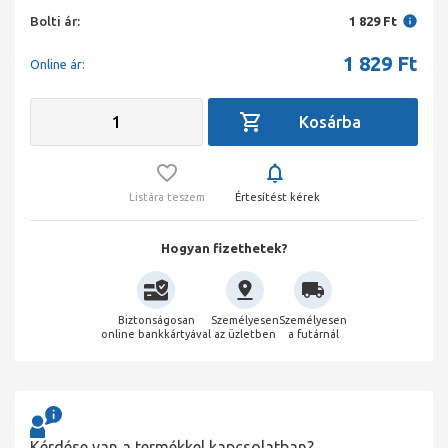
Bolti ár:
1 829 Ft
1 829
Ft
Online ár:
Listára teszem
Értesítést kérek
Hogyan fizethetek?
Biztonságosan
Személyesen
Személyesen
online bankkártyával
az üzletben
a futárnál
Kérdése van a termékkel kapcsolatban?