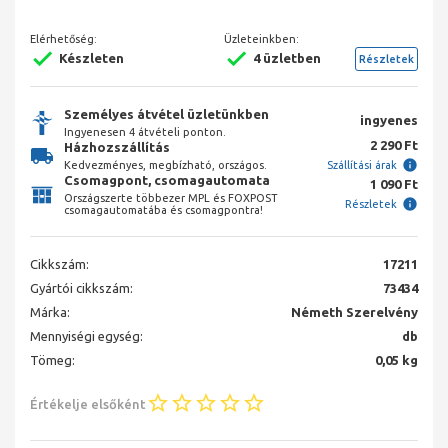
Elérhetőség:
Üzleteinkben:
Készleten
4 üzletben
Részletek
Személyes átvétel üzletünkben
ingyenes
Ingyenesen 4 átvételi ponton.
2 290 Ft
Házhozszállítás
Kedvezményes, megbízható, országos.
Szállítási árak
Csomagpont, csomagautomata
1 090 Ft
Országszerte többezer MPL és FOXPOST
Részletek
csomagautomatába és csomagpontra!
Cikkszám:
17211
Gyártói cikkszám:
73434
Márka:
Németh Szerelvény
Mennyiségi egység:
db
Tömeg:
0,05 kg
Értékelje elsőként