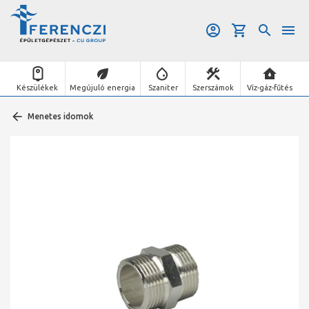
Készülékek
Megújuló energia
Szaniter
Szerszámok
Víz-gáz-fűtés
Menetes idomok