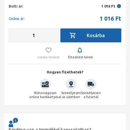
Bolti ár:
1 016 Ft
1 016
Ft
Online ár:
Listára teszem
Értesítést kérek
Hogyan fizethetek?
Biztonságosan
Személyesen
Személyesen
online bankkártyával
az üzletben
a futárnál
Kérdése van a termékkel kapcsolatban?