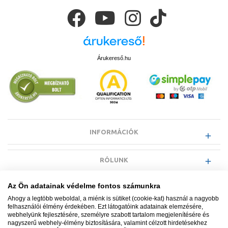
Árukereső.hu
INFORMÁCIÓK
RÓLUNK
Az Ön adatainak védelme fontos számunkra
EGYÉB INFORMÁCIÓK
Ahogy a legtöbb weboldal, a miénk is sütiket (cookie-kat) használ a nagyobb
felhasználói élmény érdekében. Ezt látogatóink adatainak elemzésére,
webhelyünk fejlesztésére, személyre szabott tartalom megjelenítésére és
VÁSÁRLÓI INFORMÁCIÓK
nagyszerű webhely-élmény biztosítására, valamint célzott hirdetésekhez