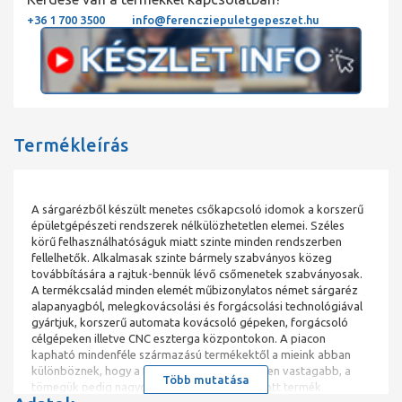
+36 1 700 3500
info@ferencziepuletgepeszet.hu
Termékleírás
A sárgarézből készült menetes csőkapcsoló idomok a korszerű
épületgépészeti rendszerek nélkülözhetetlen elemei. Széles
körű felhasználhatóságuk miatt szinte minden rendszerben
fellelhetők. Alkalmasak szinte bármely szabványos közeg
továbbítására a rajtuk-bennük lévő csőmenetek szabványosak.
A termékcsalád minden elemét műbizonylatos német sárgaréz
alapanyagból, melegkovácsolási és forgácsolási technológiával
gyártjuk, korszerű automata kovácsoló gépeken, forgácsoló
célgépeken illetve CNC eszterga központokon. A piacon
kapható mindenféle származású termékektől a mieink abban
különböznek, hogy a falvastagságuk jelentősen vastagabb, a
Több mutatása
tömegük pedig nagyobb. A több milliós eladott termék