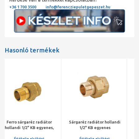
+36 1 700 3500
info@ferencziepuletgepeszet.hu
Hasonló termékek
Sárgaréz radiátor hollandi
Ferro sárgaréz radiátor
1/2" KB egyenes
hollandi 1/2" KB egyenes,
kúpos
Értékelje elsőként
Értékelje elsőként