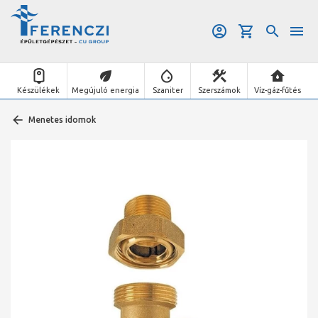
Készülékek
Megújuló energia
Szaniter
Szerszámok
Víz-gáz-fűtés
Menetes idomok