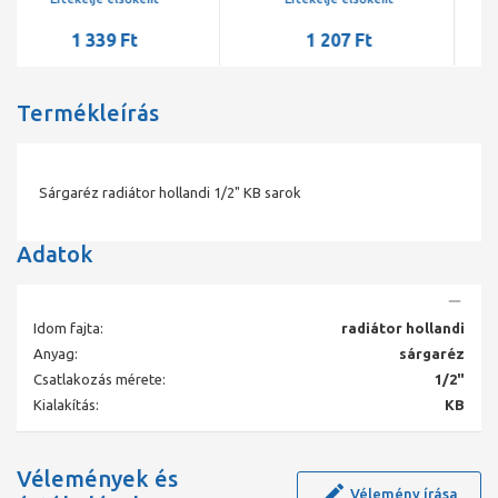
1 207 Ft
1 339 Ft
Termékleírás
Sárgaréz radiátor hollandi 1/2" KB sarok
Adatok
Idom fajta:
radiátor hollandi
Anyag:
sárgaréz
Csatlakozás mérete:
1/2"
Kialakítás:
KB
Vélemények és
Vélemény írása