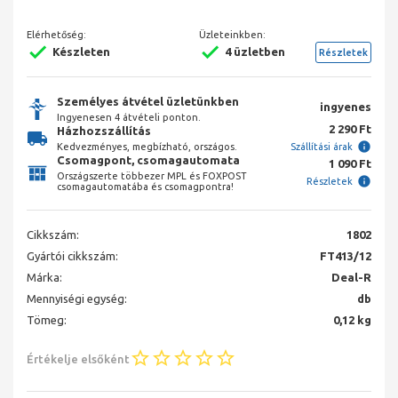
Elérhetőség:
Üzleteinkben:
Készleten
4 üzletben
Részletek
Személyes átvétel üzletünkben
ingyenes
Ingyenesen 4 átvételi ponton.
2 290 Ft
Házhozszállítás
Kedvezményes, megbízható, országos.
Szállítási árak
Csomagpont, csomagautomata
1 090 Ft
Országszerte többezer MPL és FOXPOST
Részletek
csomagautomatába és csomagpontra!
Cikkszám:
1802
Gyártói cikkszám:
FT413/12
Márka:
Deal-R
Mennyiségi egység:
db
Tömeg:
0,12 kg
Értékelje elsőként