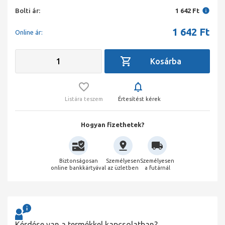
Bolti ár:
1 642 Ft
1 642
Ft
Online ár:
Listára teszem
Értesítést kérek
Hogyan fizethetek?
Biztonságosan
Személyesen
Személyesen
online bankkártyával
az üzletben
a futárnál
Kérdése van a termékkel kapcsolatban?