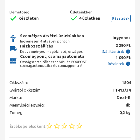
Elérhetőség:
Üzleteinkben:
Készleten
4 üzletben
Részletek
Személyes átvétel üzletünkben
ingyenes
Ingyenesen 4 átvételi ponton.
2 290 Ft
Házhozszállítás
Kedvezményes, megbízható, országos.
Szállítási árak
Csomagpont, csomagautomata
1 090 Ft
Országszerte többezer MPL és FOXPOST
Részletek
csomagautomatába és csomagpontra!
Cikkszám:
1804
Gyártói cikkszám:
FT413/34
Márka:
Deal-R
Mennyiségi egység:
db
Tömeg:
0,2 kg
Értékelje elsőként