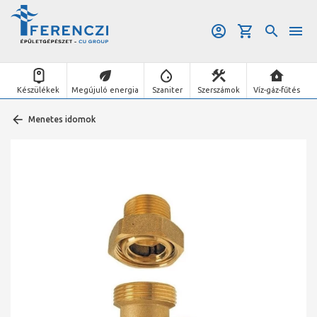
Készülékek
Megújuló energia
Szaniter
Szerszámok
Víz-gáz-fűtés
Menetes idomok