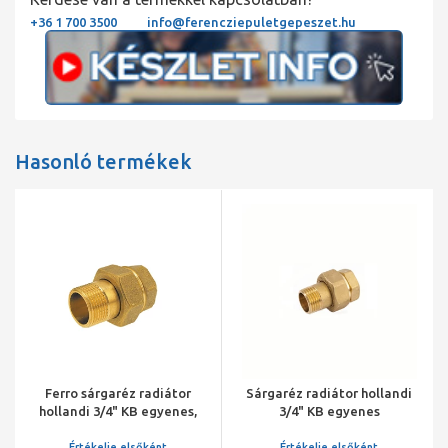
+36 1 700 3500
info@ferencziepuletgepeszet.hu
Hasonló termékek
Ferro sárgaréz radiátor
Sárgaréz radiátor hollandi
hollandi 3/4" KB egyenes,
3/4" KB egyenes
kúpos
Értékelje elsőként
Értékelje elsőként