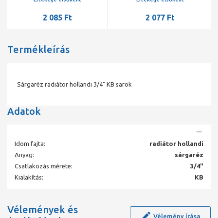
2 085 Ft
2 077 Ft
Termékleírás
Sárgaréz radiátor hollandi 3/4" KB sarok
Adatok
Idom fajta:
radiátor hollandi
Anyag:
sárgaréz
Csatlakozás mérete:
3/4"
Kialakítás:
KB
Vélemények és
Vélemény írása