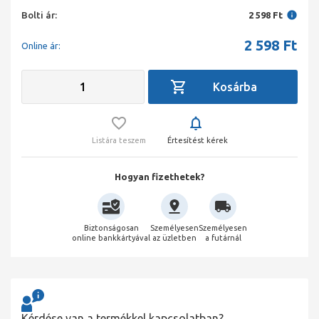
Bolti ár:
2 598 Ft
2 598
Ft
Online ár:
Listára teszem
Értesítést kérek
Hogyan fizethetek?
Biztonságosan
Személyesen
Személyesen
online bankkártyával
az üzletben
a futárnál
Kérdése van a termékkel kapcsolatban?