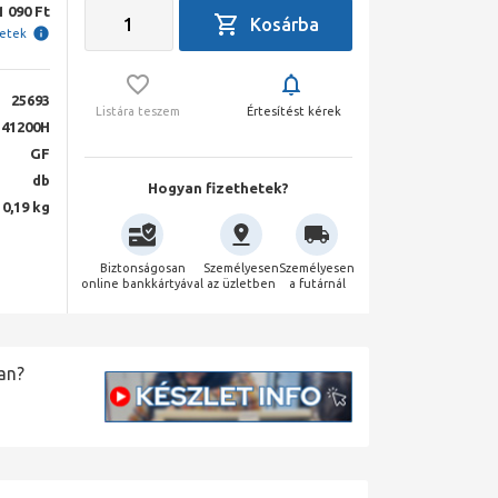
1 090 Ft
letek
25693
Listára teszem
Értesítést kérek
41200H
GF
db
Hogyan fizethetek?
0,19 kg
Biztonságosan
Személyesen
Személyesen
online bankkártyával
az üzletben
a futárnál
an?