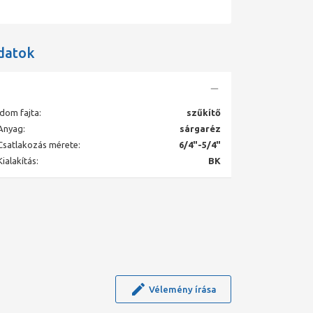
datok
Idom fajta:
szűkítő
Anyag:
sárgaréz
Csatlakozás mérete:
6/4"-5/4"
Kialakítás:
BK
Vélemény írása