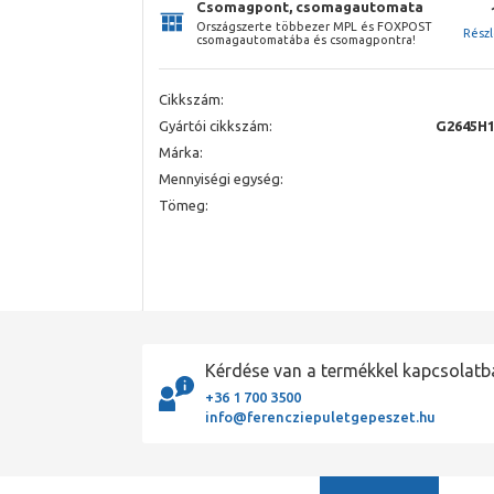
Csomagpont, csomagautomata
Országszerte többezer MPL és FOXPOST
Rész
csomagautomatába és csomagpontra!
Cikkszám:
Gyártói cikkszám:
G2645H1
Márka:
Mennyiségi egység:
Tömeg:
Kérdése van a termékkel kapcsolatb
+36 1 700 3500
info@ferencziepuletgepeszet.hu