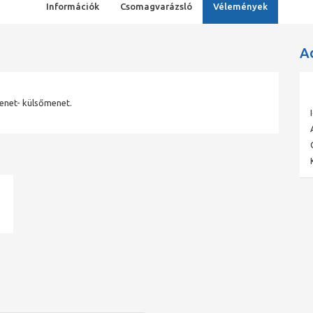
Információk
Csomagvarázsló
Vélemények
A
enet- külsőmenet.
ad