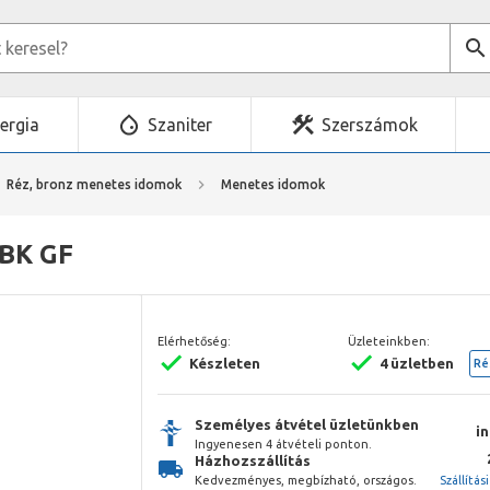
ergia
Szaniter
Szerszámok
Réz, bronz menetes idomok
Menetes idomok
 BK GF
Elérhetőség:
Üzleteinkben:
Készleten
4 üzletben
Ré
Személyes átvétel üzletünkben
i
Ingyenesen 4 átvételi ponton.
Házhozszállítás
Kedvezményes, megbízható, országos.
Szállítás