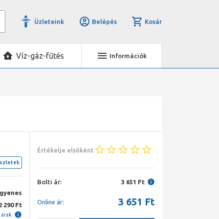
Üzleteink
Belépés
Kosár
Víz-gáz-fűtés
Információk
Értékelje elsőként
szletek
Bolti ár:
3 651 Ft
ngyenes
3 651
Ft
Online ár:
2 290 Ft
i árak