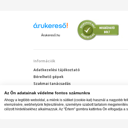
Árukereső.hu
Információk
Adatkezelési tájékoztató
Bérelhető gépek
Szakmai tanácsadás
Technik Cool Pro hőszivattyú tájékoztató
Az Ön adatainak védelme fontos számunkra
Milyen radiátort vegyek?
Ahogy a legtöbb weboldal, a miénk is sütiket (cookie-kat) használ a nagyobb fe
Hőszivattyú kalkulátor
elemzésére, webhelyünk fejlesztésére, személyre szabott tartalom megjeleníté
célzott hirdetésekhez alkalmazzuk. Az "Értem" gombra kattintva Ön elfogadja a s