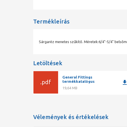
Termékleírás
Sárgaréz menetes szűkítő. Méretek:6/4"-5/4" belsőm
Letöltések
General Fittings
.pdf
downlo
termékkatalógus
19,64 MB
Vélemények és értékelések