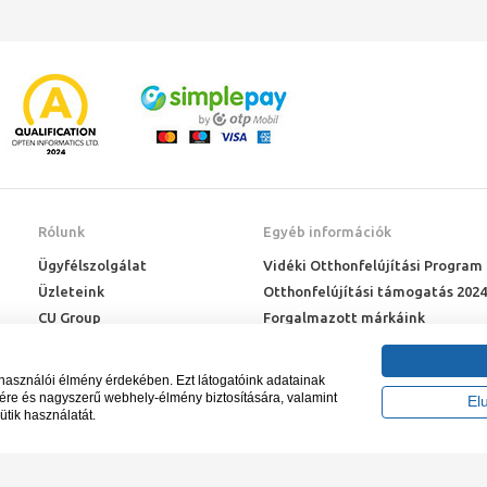
Rólunk
Egyéb információk
Ügyfélszolgálat
Vidéki Otthonfelújítási Program
Üzleteink
Otthonfelújítási támogatás 2024
CU Group
Forgalmazott márkáink
Rólunk
ÉMI engedélyek
Karrier
Letöltések
lhasználói élmény érdekében. Ezt látogatóink adatainak
Adatkezelési kérelem
sére és nagyszerű webhely-élmény biztosítására, valamint
El
ütik használatát.
Blog