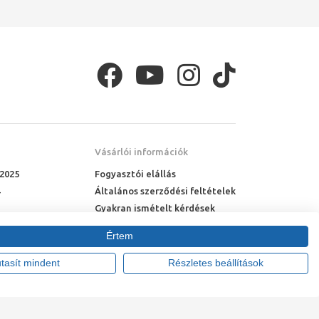
Vásárlói információk
 2025
Fogyasztói elállás
Általános szerződési feltételek
Gyakran ismételt kérdések
Online rendelés menete
Értem
Fizetési feltételek
Házhozszállítás
utasít mindent
Részletes beállítások