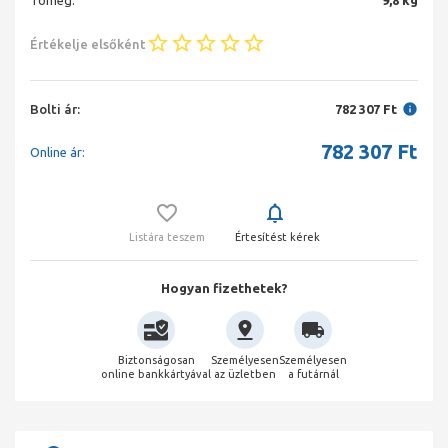
Tömeg:
9,8 kg
Értékelje elsőként
Bolti ár:
782 307 Ft
782 307
Ft
Online ár:
Listára teszem
Értesítést kérek
Hogyan fizethetek?
Biztonságosan
Személyesen
Személyesen
online bankkártyával
az üzletben
a futárnál