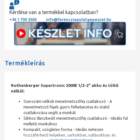
Kérdése van a termékkel kapcsolatban?
+36 1 700 3500
info@ferencziepuletgepeszet.hu
Termékleírás
Rothenberger Supertronic 2000E 1/2-2" akku és töltő
nélkül:
Szerszám nélküli menetmetszőfej csatlakozó - A
menetmetsző fejek gyors felhelyezése és stabil
csatlakozása segíti a munkát
Síkhoz illeszkedő menetmetszőfej csatlakozó - Ideális fal
melletti munkához
Kompakt, szögletes forma - Ideális nehezen
hozzáférhető helyeken, sarkokban, nyílásokban, és