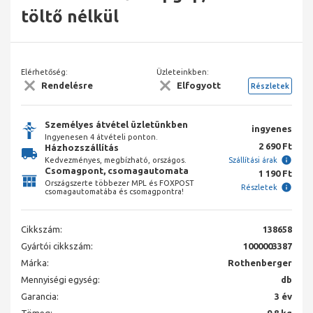
töltő nélkül
Elérhetőség:
Üzleteinkben:
Rendelésre
Elfogyott
Részletek
Személyes átvétel üzletünkben
ingyenes
Ingyenesen 4 átvételi ponton.
2 690 Ft
Házhozszállítás
Kedvezményes, megbízható, országos.
Szállítási árak
Csomagpont, csomagautomata
1 190 Ft
Országszerte többezer MPL és FOXPOST
Részletek
csomagautomatába és csomagpontra!
Cikkszám:
138658
Gyártói cikkszám:
1000003387
Márka:
Rothenberger
Mennyiségi egység:
db
Garancia:
3 év