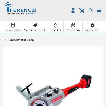
Készülékek
Megújuló energia
Szaniter
Szerszámok
Víz-gáz-fűtés
Menetmetsző gép