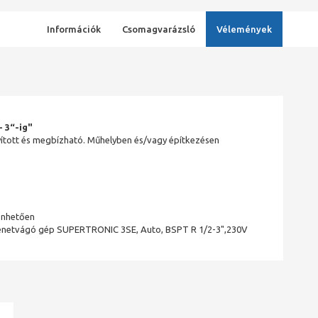
Információk
Csomagvarázsló
Vélemények
 3“-ig"
yított és megbízható. Műhelyben és/vagy építkezésen
önhetően
enetvágó gép SUPERTRONIC 3SE, Auto, BSPT R 1/2-3",230V