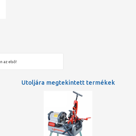
ad
n az első!
Utoljára megtekintett termékek