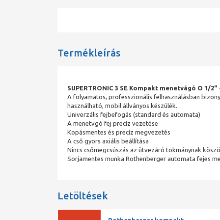
Termékleírás
SUPERTRONIC 3 SE Kompakt menetvágó O 1/2" -
A folyamatos, professzionális felhasználásban bizon
használható, mobil állványos készülék.
Univerzális fejbefogás (standard és automata)
A menetvgó fej precíz vezetése
Kopásmentes és precíz megvezetés
A cső gyors axiális beállítása
Nincs csőmegcsúszás az ütvezáró tokmánynak kösz
Sorjamentes munka Rothenberger automata fejes m
Letöltések
Rothenberger kompakt