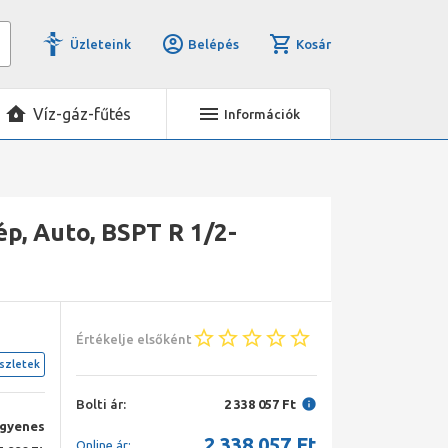
Üzleteink
Belépés
Kosár
Víz-gáz-fűtés
Információk
, Auto, BSPT R 1/2-
Értékelje elsőként
szletek
Bolti ár:
2 338 057 Ft
ngyenes
2 338 057
Ft
Online ár: