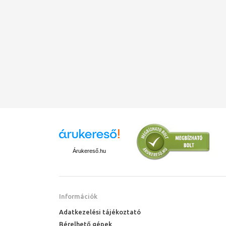
Árukereső.hu
Információk
Adatkezelési tájékoztató
Bérelhető gépek