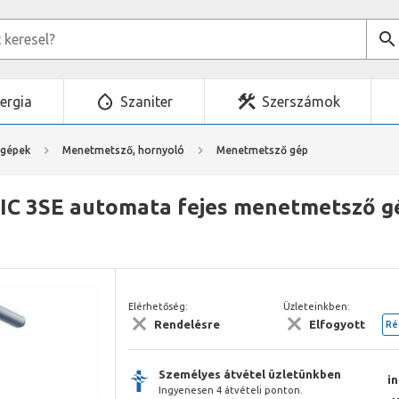
ergia
Szaniter
Szerszámok
mgépek
Menetmetsző, hornyoló
Menetmetsző gép
 3SE automata fejes menetmetsző gép
Elérhetőség:
Üzleteinkben:
Rendelésre
Elfogyott
Ré
Személyes átvétel üzletünkben
i
Ingyenesen 4 átvételi ponton.