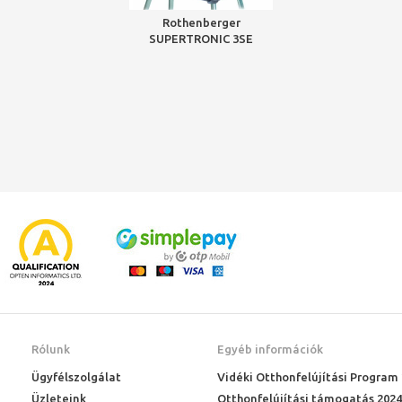
Rothenberger
SUPERTRONIC 3SE
automata fejes
menetmetsző gép, Auto,
BSPT R 1/2-3",230V
Rólunk
Egyéb információk
Ügyfélszolgálat
Vidéki Otthonfelújítási Program
Üzleteink
Otthonfelújítási támogatás 2024