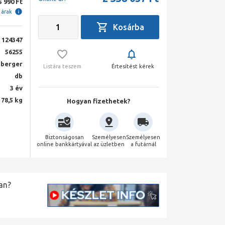
5 990 Ft
i árak
124347
56255
berger
Listára teszem
Értesítést kérek
db
3 év
78,5 kg
Hogyan fizethetek?
Biztonságosan
Személyesen
Személyesen
online bankkártyával
az üzletben
a futárnál
an?