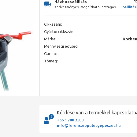
1
Házhozszállítás
Kedvezményes, megbízható, országos.
Szállítás
Cikkszám:
Gyártói cikkszám:
Márka:
Rothen
Mennyiségi egység:
Garancia:
Tömeg:
Kérdése van a termékkel kapcsolatb
+36 1 700 3500
info@ferencziepuletgepeszet.hu