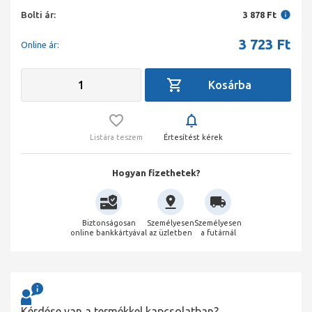
Bolti ár:
3 878 Ft
3 723
Ft
Online ár:
Listára teszem
Értesítést kérek
Hogyan fizethetek?
Biztonságosan
Személyesen
Személyesen
online bankkártyával
az üzletben
a futárnál
Kérdése van a termékkel kapcsolatban?