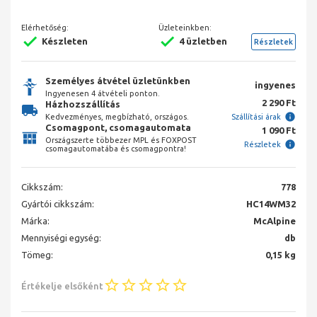
Elérhetőség:
Üzleteinkben:
Készleten
4 üzletben
Részletek
Személyes átvétel üzletünkben
ingyenes
Ingyenesen 4 átvételi ponton.
2 290 Ft
Házhozszállítás
Kedvezményes, megbízható, országos.
Szállítási árak
Csomagpont, csomagautomata
1 090 Ft
Országszerte többezer MPL és FOXPOST
Részletek
csomagautomatába és csomagpontra!
Cikkszám:
778
Gyártói cikkszám:
HC14WM32
Márka:
McAlpine
Mennyiségi egység:
db
Tömeg:
0,15 kg
Értékelje elsőként