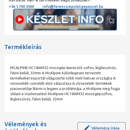
+36 1 700 3500
info@ferencziepuletgepeszet.hu
Termékleírás
MCALPINE HC14WM32 mosógép leeresztő szifon, légbeszívós,
falon belüli, 32mm A McAlpine különlegesen tervezett
termékeket exportál világszerte több mint hatvan országba A
vízvezeték-szerelők első választása A vízvezeték-termékek
piacvezetője Bármi is legyen a problémája, a McAlpine meg fogja
oldani a vízelvezetést McAlpine HC14WM32 mosógépszifon,
légbeszívós, falon belüli, 32mm
Vélemények és
Vélemény írása