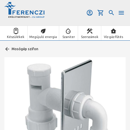
Készülékek
Megújuló energia
Szaniter
Szerszámok
Víz-gáz-fűtés
Mosógép szifon