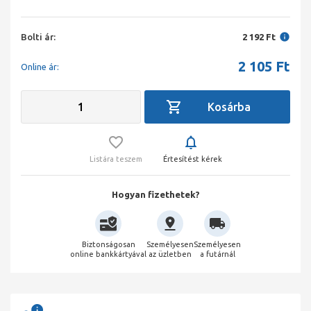
Bolti ár:
2 192 Ft
2 105
Ft
Online ár:
Listára teszem
Értesítést kérek
Hogyan fizethetek?
Biztonságosan
Személyesen
Személyesen
online bankkártyával
az üzletben
a futárnál