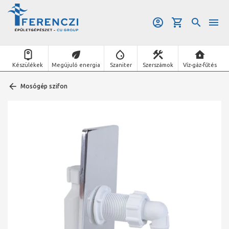
Készülékek
Megújuló energia
Szaniter
Szerszámok
Víz-gáz-fűtés
Mosógép szifon