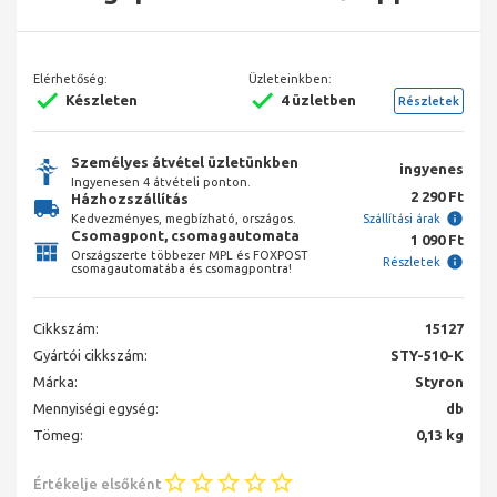
Elérhetőség:
Üzleteinkben:
Készleten
4 üzletben
Részletek
Személyes átvétel üzletünkben
ingyenes
Ingyenesen 4 átvételi ponton.
2 290 Ft
Házhozszállítás
Kedvezményes, megbízható, országos.
Szállítási árak
Csomagpont, csomagautomata
1 090 Ft
Országszerte többezer MPL és FOXPOST
Részletek
csomagautomatába és csomagpontra!
Cikkszám:
15127
Gyártói cikkszám:
STY-510-K
Márka:
Styron
Mennyiségi egység:
db
Tömeg:
0,13 kg
Értékelje elsőként