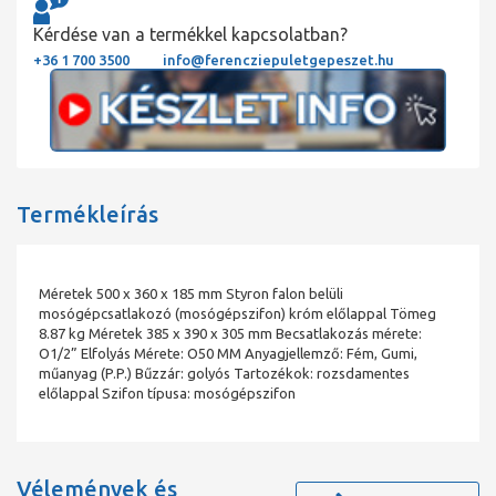
Kérdése van a termékkel kapcsolatban?
+36 1 700 3500
info@ferencziepuletgepeszet.hu
Termékleírás
Méretek 500 x 360 x 185 mm Styron falon belüli
mosógépcsatlakozó (mosógépszifon) króm előlappal Tömeg
8.87 kg Méretek 385 x 390 x 305 mm Becsatlakozás mérete:
O1/2” Elfolyás Mérete: O50 MM Anyagjellemző: Fém, Gumi,
műanyag (P.P.) Bűzzár: golyós Tartozékok: rozsdamentes
előlappal Szifon típusa: mosógépszifon
Vélemények és