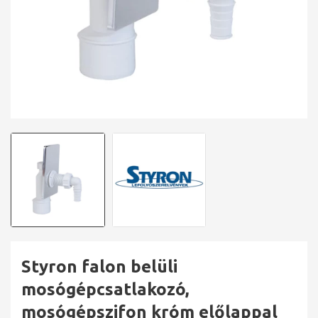
Styron falon belüli
mosógépcsatlakozó,
mosógépszifon króm előlappal