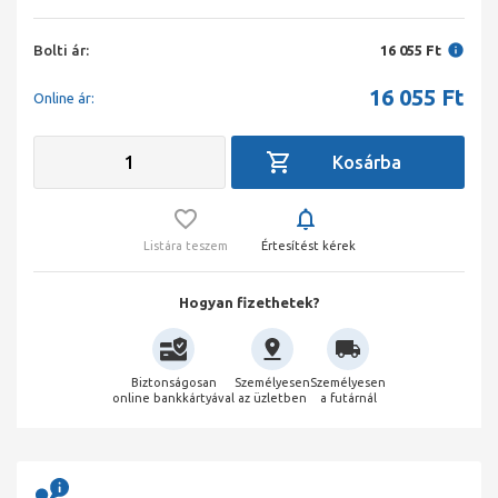
Bolti ár:
16 055 Ft
16 055
Ft
Online ár:
Listára teszem
Értesítést kérek
Hogyan fizethetek?
Biztonságosan
Személyesen
Személyesen
online bankkártyával
az üzletben
a futárnál