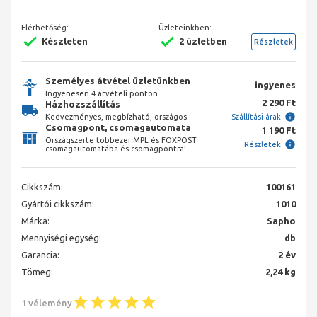
Elérhetőség:
Üzleteinkben:
Készleten
2 üzletben
Részletek
Személyes átvétel üzletünkben
ingyenes
Ingyenesen 4 átvételi ponton.
2 290 Ft
Házhozszállítás
Kedvezményes, megbízható, országos.
Szállítási árak
Csomagpont, csomagautomata
1 190 Ft
Országszerte többezer MPL és FOXPOST
Részletek
csomagautomatába és csomagpontra!
Cikkszám:
100161
Gyártói cikkszám:
1010
Márka:
Sapho
Mennyiségi egység:
db
Garancia:
2 év
Tömeg:
2,24 kg
1 vélemény