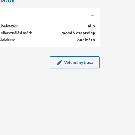
datok
Elhelyezés:
álló
Felhasználási mód:
mosdó csaptelep
Kialakítás:
önelzáró
Vélemény írása