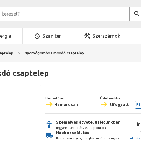
ergia
Szaniter
Szerszámok
aptelep
Nyomógombos mosdó csaptelep
sdó csaptelep
Elérhetőség:
Üzleteinkben:
Hamarosan
Elfogyott
Ré
Személyes átvétel üzletünkben
i
Ingyenesen 4 átvételi ponton.
Házhozszállítás
Kedvezményes, megbízható, országos.
Szállítás