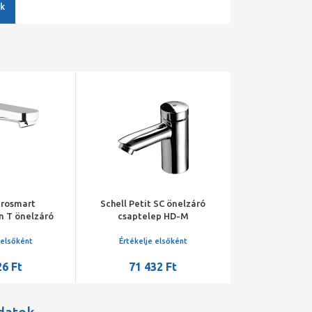
k
urosmart
Schell Petit SC önelzáró
Schell Petit 
n T önelzáró
csaptelep HD-M
mosdócs
saptelep
magasnyomású
l és állítható
hőmérsékletszabályzóval
 elsőként
Értékelje elsőként
Értékelje 
zabályozóval,
26 Ft
71 432 Ft
38 46
óm