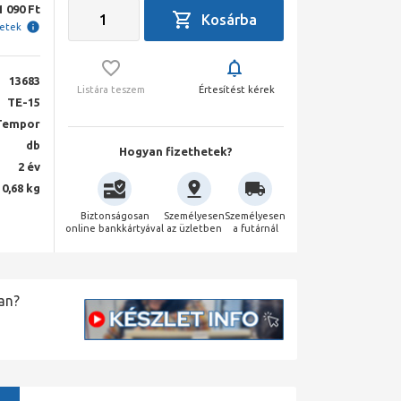
1 090 Ft
letek
13683
Listára teszem
Értesítést kérek
TE-15
Tempor
db
Hogyan fizethetek?
2 év
0,68 kg
Biztonságosan
Személyesen
Személyesen
online bankkártyával
az üzletben
a futárnál
an?