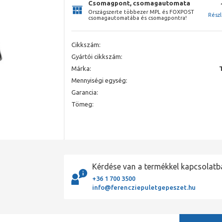
Csomagpont, csomagautomata
Országszerte többezer MPL és FOXPOST
Rész
csomagautomatába és csomagpontra!
Cikkszám:
Gyártói cikkszám:
Márka:
Mennyiségi egység:
Garancia:
Tömeg:
Kérdése van a termékkel kapcsolatb
+36 1 700 3500
info@ferencziepuletgepeszet.hu