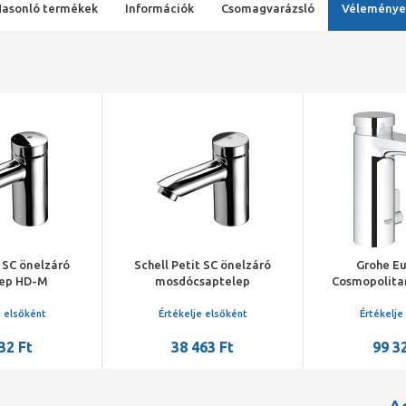
Hasonló termékek
Információk
Csomagvarázsló
Véleménye
t SC önelzáró
Schell Petit SC önelzáró
Grohe E
lep HD-M
mosdócsaptelep
Cosmopolita
nyomású
mosdó c
szabályzóval
keverőszeleppe
e elsőként
Értékelje elsőként
Értékelje
hőmérséklet s
32 Ft
38 463 Ft
99 3
kr