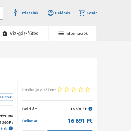
Üzleteink
Belépés
Kosár
Víz-gáz-fűtés
Információk
Értékelje elsőként
szletek
Bolti ár:
16 691 Ft
ngyenes
16 691
Ft
Online ár:
2 290 Ft
i árak