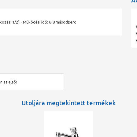
A
ozás: 1/2" - Működési idő: 6-8 másodperc
n az első!
Utoljára megtekintett termékek