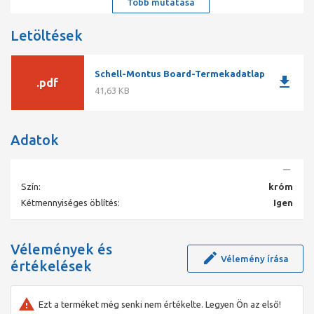
Több mutatása
Letöltések
Schell-Montus Board-Termekadatlap
download
.pdf
41,63 KB
Adatok
Szín:
króm
Kétmennyiséges öblítés:
Igen
Vélemények és
Vélemény írása
értékelések
Ezt a terméket még senki nem értékelte. Legyen Ön az első!