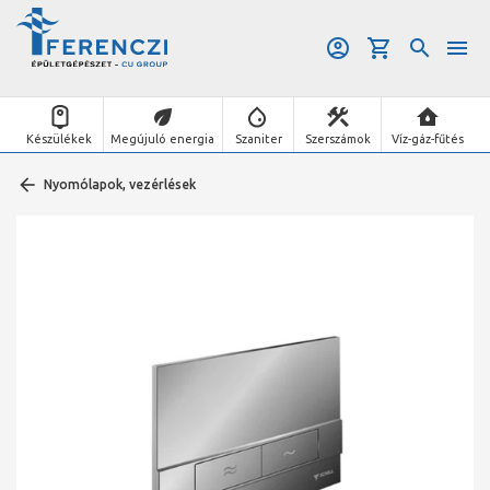
Készülékek
Megújuló energia
Szaniter
Szerszámok
Víz-gáz-fűtés
Nyomólapok, vezérlések