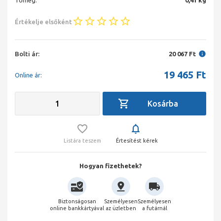
Tömeg:
0,41 kg
Értékelje elsőként
Bolti ár:
20 067 Ft
19 465
Ft
Online ár:
Listára teszem
Értesítést kérek
Hogyan fizethetek?
Biztonságosan
Személyesen
Személyesen
online bankkártyával
az üzletben
a futárnál