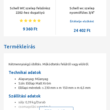
Schell WC szelep felsőrész
Schell wc szelep
2202-hez dugattyú
nyomófüles 3/4"
Értékelje elsőként
9 360 Ft
24 402 Ft
Termékleírás
Kétmennyiségű öblítés. Működtetés felülről vagy elölről.
Technikai adatok
Alapanyag: Műanyag
Szín: Előlap Matt Króm
Előlapi méretek: s 230 mm x m 150 mm x m 6,5 mm
Szállítási adatok
súly: 0,39 kg/Darab
csomagolási egység: 1