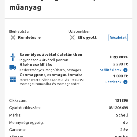
műanyag
Elérhetőség:
Üzleteinkben:
Rendelésre
Elfogyott
Részletek
Személyes átvétel üzletünkben
ingyenes
Ingyenesen 4 átvételi ponton.
2 290 Ft
Házhozszállítás
Kedvezményes, megbízható, országos.
Szállítási árak
Csomagpont, csomagautomata
1 090 Ft
Országszerte többezer MPL és FOXPOST
Részletek
csomagautomatába és csomagpontra!
Cikkszám:
131896
Gyártói cikkszám:
031206499
Márka:
Schell
Mennyiségi egység:
db
Garancia:
2 év