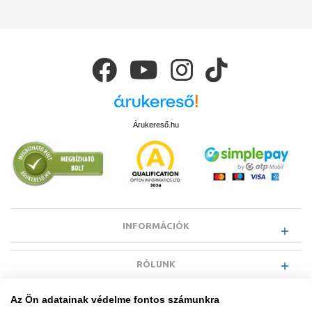
Árukereső.hu
INFORMÁCIÓK
RÓLUNK
Az Ön adatainak védelme fontos számunkra
EGYÉB INFORMÁCIÓK