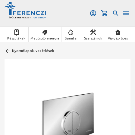
Készülékek
Megújuló energia
Szaniter
Szerszámok
Víz-gáz-fűtés
Nyomólapok, vezérlések