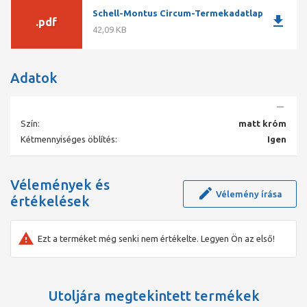
Schell-Montus Circum-Termekadatlap
download
.pdf
42,09 KB
Adatok
Szín:
matt króm
Kétmennyiséges öblítés:
Igen
Vélemények és
Vélemény írása
értékelések
Ezt a terméket még senki nem értékelte. Legyen Ön az első!
Utoljára megtekintett termékek