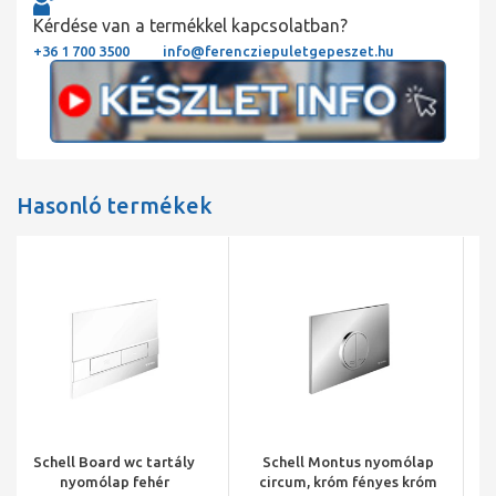
Kérdése van a termékkel kapcsolatban?
+36 1 700 3500
info@ferencziepuletgepeszet.hu
Hasonló termékek
Schell Montus nyomólap
Schell Montus Circum wc
circum, króm fényes króm
tartály nyomólap f fehér