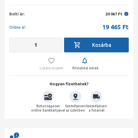
Bolti ár:
20 067 Ft
19 465
Ft
Online ár:
Listára teszem
Értesítést kérek
Hogyan fizethetek?
Biztonságosan
Személyesen
Személyesen
online bankkártyával
az üzletben
a futárnál