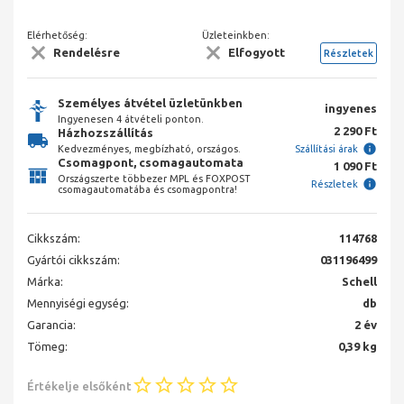
Elérhetőség:
Üzleteinkben:
Rendelésre
Elfogyott
Részletek
Személyes átvétel üzletünkben
ingyenes
Ingyenesen 4 átvételi ponton.
2 290 Ft
Házhozszállítás
Kedvezményes, megbízható, országos.
Szállítási árak
Csomagpont, csomagautomata
1 090 Ft
Országszerte többezer MPL és FOXPOST
Részletek
csomagautomatába és csomagpontra!
Cikkszám:
114768
Gyártói cikkszám:
031196499
Márka:
Schell
Mennyiségi egység:
db
Garancia:
2 év
Tömeg:
0,39 kg
Értékelje elsőként