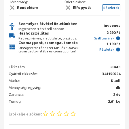
Elérhetőség:
Üzleteinkben:
Rendelésre
Elfogyott
Részletek
Személyes átvétel üzletünkben
ingyenes
Ingyenesen 4 átvételi ponton.
2 290 Ft
Házhozszállítás
Kedvezményes, megbízható, országos.
Szállítási árak
Csomagpont, csomagautomata
1 190 Ft
Országszerte többezer MPL és FOXPOST
Részletek
csomagautomatába és csomagpontra!
Cikkszám:
20418
Gyártói cikkszám:
341150524
Márka:
Kludi
Mennyiségi egység:
db
Garancia:
2 év
Tömeg:
2,61 kg
Értékelje elsőként