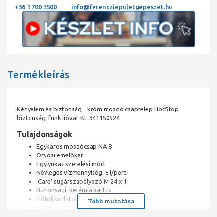
+36 1 700 3500
info@ferencziepuletgepeszet.hu
Termékleírás
Kényelem és biztonság - króm mosdó csaptelep HotStop
biztonsági funkcióval. KL-341150524
Tulajdonságok
Egykaros mosdócsap NA 8
Orvosi emelőkar
Egylyukas szerelési mód
Névleges vízmennyiség: 8 l/perc
‚Care‘ sugárszabályozó M 24 x 1
Biztonsági, kerámia kartus
Hőfokkorlátozóval
Több mutatása
Lefolyó garnitúra G 1 1/4
Gyors rögzítő rendszer