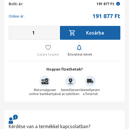
Bolti ár:
191 877 Ft
191 877
Ft
Online ár:
Listára teszem
Értesítést kérek
Hogyan fizethetek?
Biztonságosan
Személyesen
Személyesen
online bankkártyával
az üzletben
a futárnál
Kérdése van a termékkel kapcsolatban?