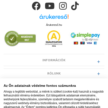
Árukereső.hu
INFORMÁCIÓK
RÓLUNK
Az Ön adatainak védelme fontos számunkra
EGYÉB INFORMÁCIÓK
Ahogy a legtöbb weboldal, a miénk is sütiket (cookie-kat) használ a nagyobb
felhasználói élmény érdekében. Ezt látogatóink adatainak elemzésére,
webhelyünk fejlesztésére, személyre szabott tartalom megjelenítésére és
VÁSÁRLÓI INFORMÁCIÓK
nagyszerű webhely-élmény biztosítására, valamint célzott hirdetésekhez
alkalmazzuk. Az "Értem" gombra kattintva Ön elfogadja a sütik használatát.