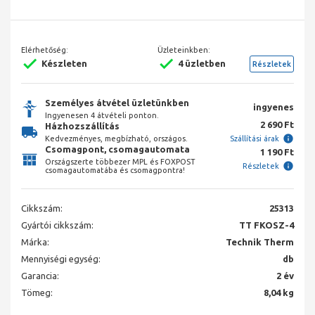
Elérhetőség:
Üzleteinkben:
Készleten
4 üzletben
Részletek
Személyes átvétel üzletünkben
ingyenes
Ingyenesen 4 átvételi ponton.
2 690 Ft
Házhozszállítás
Kedvezményes, megbízható, országos.
Szállítási árak
Csomagpont, csomagautomata
1 190 Ft
Országszerte többezer MPL és FOXPOST
Részletek
csomagautomatába és csomagpontra!
Cikkszám:
25313
Gyártói cikkszám:
TT FKOSZ-4
Márka:
Technik Therm
Mennyiségi egység:
db
Garancia:
2 év
Tömeg:
8,04 kg