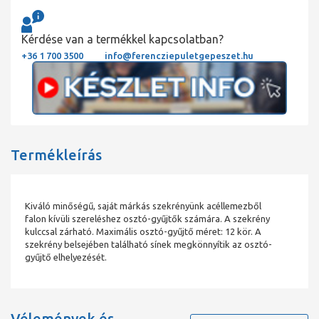
Kérdése van a termékkel kapcsolatban?
+36 1 700 3500
info@ferencziepuletgepeszet.hu
Termékleírás
Kiváló minőségű, saját márkás szekrényünk acéllemezből
falon kívüli szereléshez osztó-gyűjtők számára. A szekrény
kulccsal zárható. Maximális osztó-gyűjtő méret: 12 kör. A
szekrény belsejében található sínek megkönnyítik az osztó-
gyűjtő elhelyezését.
Vélemények és