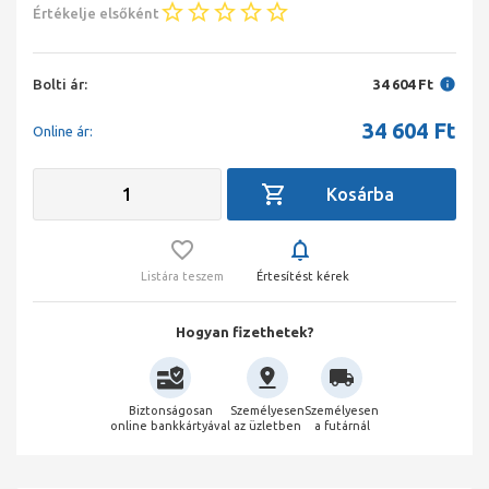
Értékelje elsőként
Bolti ár:
34 604 Ft
34 604
Ft
Online ár:
Listára teszem
Értesítést kérek
Hogyan fizethetek?
Biztonságosan
Személyesen
Személyesen
online bankkártyával
az üzletben
a futárnál