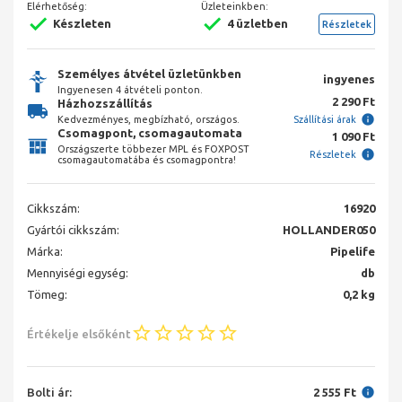
Elérhetőség:
Üzleteinkben:
Készleten
4 üzletben
Részletek
Személyes átvétel üzletünkben
ingyenes
Ingyenesen 4 átvételi ponton.
2 290 Ft
Házhozszállítás
Kedvezményes, megbízható, országos.
Szállítási árak
Csomagpont, csomagautomata
1 090 Ft
Országszerte többezer MPL és FOXPOST
Részletek
csomagautomatába és csomagpontra!
Cikkszám:
16920
Gyártói cikkszám:
HOLLANDER050
Márka:
Pipelife
Mennyiségi egység:
db
Tömeg:
0,2 kg
Értékelje elsőként
Bolti ár:
2 555 Ft