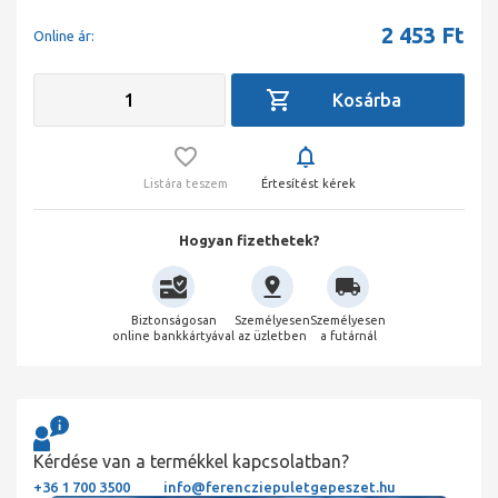
2 453
Ft
Online ár:
Listára teszem
Értesítést kérek
Hogyan fizethetek?
Biztonságosan
Személyesen
Személyesen
online bankkártyával
az üzletben
a futárnál
Kérdése van a termékkel kapcsolatban?
+36 1 700 3500
info@ferencziepuletgepeszet.hu