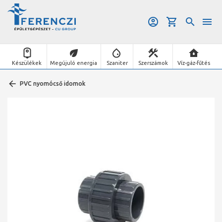
Készülékek
Megújuló energia
Szaniter
Szerszámok
Víz-gáz-fűtés
PVC nyomócső idomok