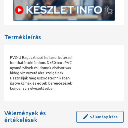
Termékleírás
PVC-U Ragasztható hollandi kötéssel
bontható toldó idom. D=50mm . PVC
nyomócsövek és idomok elsősorban
hideg víz vezetésére szolgálnak.
Használják még uszodatechnikában
illetve klímák és egyéb berendezések
kondenzvíz elvezetésében.
Vélemények és
Vélemény írása
értékelések