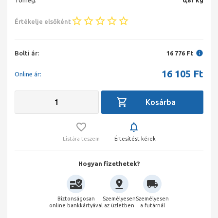
Tömeg:
0,81 kg
Értékelje elsőként
Bolti ár:
16 776 Ft
16 105
Ft
Online ár:
Listára teszem
Értesítést kérek
Hogyan fizethetek?
Biztonságosan
Személyesen
Személyesen
online bankkártyával
az üzletben
a futárnál