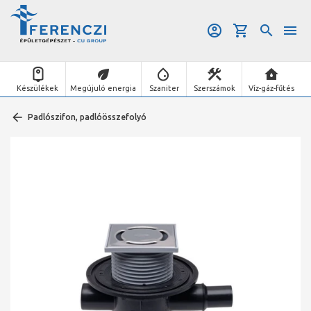
Készülékek
Megújuló energia
Szaniter
Szerszámok
Víz-gáz-fűtés
Padlószifon, padlóösszefolyó