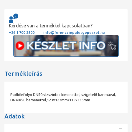
Kérdése van a termékkel kapcsolatban?
+36 1 700 3500
info@ferencziepuletgepeszet.hu
Termékleírás
Padlólefolyó DN50 vízszintes kimenettel, szigetelő karimával,
DN40/50 bemenettel,123x123mm/115x115mm
Adatok