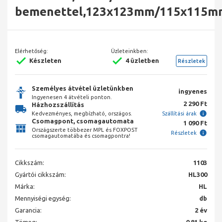
bemenettel,123x123mm/115x115m
Elérhetőség:
Üzleteinkben:
Készleten
4 üzletben
Részletek
Személyes átvétel üzletünkben
ingyenes
Ingyenesen 4 átvételi ponton.
2 290 Ft
Házhozszállítás
Kedvezményes, megbízható, országos.
Szállítási árak
Csomagpont, csomagautomata
1 090 Ft
Országszerte többezer MPL és FOXPOST
Részletek
csomagautomatába és csomagpontra!
Cikkszám:
1103
Gyártói cikkszám:
HL300
Márka:
HL
Mennyiségi egység:
db
Garancia:
2 év