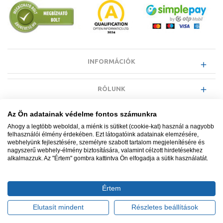
INFORMÁCIÓK
RÓLUNK
Az Ön adatainak védelme fontos számunkra
EGYÉB INFORMÁCIÓK
Ahogy a legtöbb weboldal, a miénk is sütiket (cookie-kat) használ a nagyobb
felhasználói élmény érdekében. Ezt látogatóink adatainak elemzésére,
webhelyünk fejlesztésére, személyre szabott tartalom megjelenítésére és
VÁSÁRLÓI INFORMÁCIÓK
nagyszerű webhely-élmény biztosítására, valamint célzott hirdetésekhez
alkalmazzuk. Az "Értem" gombra kattintva Ön elfogadja a sütik használatát.
Értem
Minden jog fenntartva. © Adatkezelés nyilvántartási száma NAIH-
87052/2015.
Elutasít mindent
Részletes beállítások
Ügyfélszolgálat: +36 1 700 3500