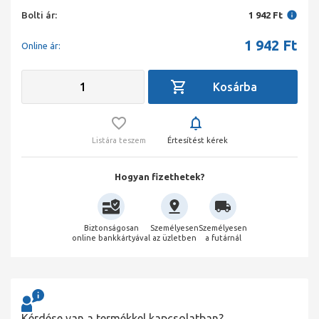
Bolti ár:
1 942 Ft
1 942
Ft
Online ár:
Listára teszem
Értesítést kérek
Hogyan fizethetek?
Biztonságosan
Személyesen
Személyesen
online bankkártyával
az üzletben
a futárnál
Kérdése van a termékkel kapcsolatban?