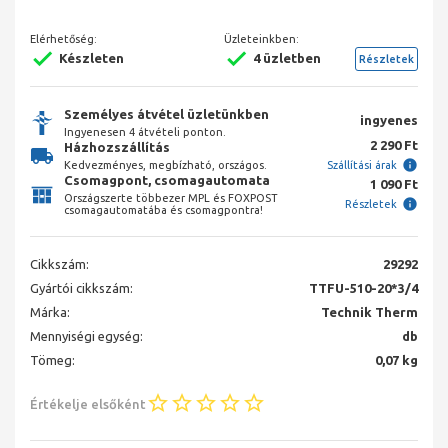
Elérhetőség:
Üzleteinkben:
Készleten
4 üzletben
Részletek
Személyes átvétel üzletünkben
ingyenes
Ingyenesen 4 átvételi ponton.
2 290 Ft
Házhozszállítás
Kedvezményes, megbízható, országos.
Szállítási árak
Csomagpont, csomagautomata
1 090 Ft
Országszerte többezer MPL és FOXPOST
Részletek
csomagautomatába és csomagpontra!
Cikkszám:
29292
Gyártói cikkszám:
TTFU-510-20*3/4
Márka:
Technik Therm
Mennyiségi egység:
db
Tömeg:
0,07 kg
Értékelje elsőként