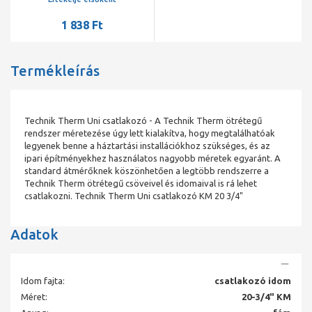
1 838 Ft
Termékleírás
Technik Therm Uni csatlakozó - A Technik Therm ötrétegű
rendszer méretezése úgy lett kialakítva, hogy megtalálhatóak
legyenek benne a háztartási installációkhoz szükséges, és az
ipari építményekhez használatos nagyobb méretek egyaránt. A
standard átmérőknek köszönhetően a legtöbb rendszerre a
Technik Therm ötrétegű csöveivel és idomaival is rá lehet
csatlakozni. Technik Therm Uni csatlakozó KM 20 3/4"
Adatok
Idom fajta:
csatlakozó idom
Méret:
20-3/4" KM