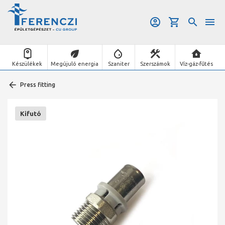
Készülékek
Megújuló energia
Szaniter
Szerszámok
Víz-gáz-fűtés
Press fitting
Kifutó