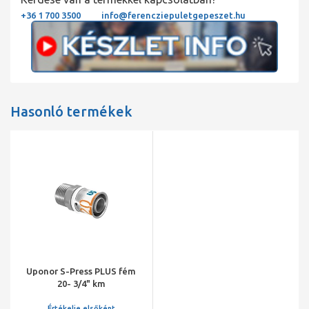
+36 1 700 3500
info@ferencziepuletgepeszet.hu
Hasonló termékek
Uponor S-Press PLUS fém
20- 3/4" km
Értékelje elsőként