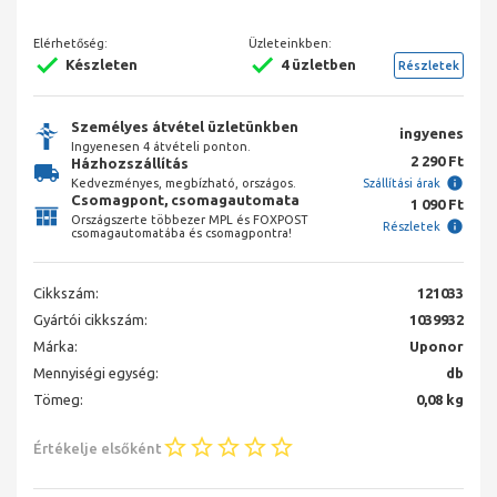
Elérhetőség:
Üzleteinkben:
Készleten
4 üzletben
Részletek
Személyes átvétel üzletünkben
ingyenes
Ingyenesen 4 átvételi ponton.
2 290 Ft
Házhozszállítás
Kedvezményes, megbízható, országos.
Szállítási árak
Csomagpont, csomagautomata
1 090 Ft
Országszerte többezer MPL és FOXPOST
Részletek
csomagautomatába és csomagpontra!
Cikkszám:
121033
Gyártói cikkszám:
1039932
Márka:
Uponor
Mennyiségi egység:
db
Tömeg:
0,08 kg
Értékelje elsőként