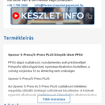
+36 1 700 3500
info@ferencziepuletgepeszet.hu
Termékleírás
Uponor S-Press/S-Press PLUS könyök idom PPSU
PPSU alapú csatlakozó, rozsdamentes acél préshüvellyel.
Préspofa-ütközőgyűrűvel, nyomáspróbabiztos kivitelben, a
csővég sorjázása 32-es átmérőig nem szükséges
Uponor S-Press/S-Press PLUS
Az Uponor S-Press és S-Press PLUS csatlakozó tökéletes
megoldás időtálló ötrétegű csőkötések készítésére. A kötések
egyaránt alkalmasak vízellátásra és fűtési/hűtési alkalmazásokra
Több mutatása
Előnyök