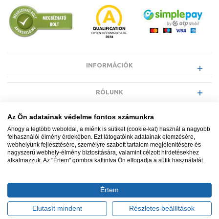
INFORMÁCIÓK
RÓLUNK
Az Ön adatainak védelme fontos számunkra
EGYÉB INFORMÁCIÓK
Ahogy a legtöbb weboldal, a miénk is sütiket (cookie-kat) használ a nagyobb
felhasználói élmény érdekében. Ezt látogatóink adatainak elemzésére,
webhelyünk fejlesztésére, személyre szabott tartalom megjelenítésére és
VÁSÁRLÓI INFORMÁCIÓK
nagyszerű webhely-élmény biztosítására, valamint célzott hirdetésekhez
alkalmazzuk. Az "Értem" gombra kattintva Ön elfogadja a sütik használatát.
Értem
Minden jog fenntartva. © Adatkezelés nyilvántartási száma NAIH-
87052/2015.
Elutasít mindent
Részletes beállítások
Ügyfélszolgálat: +36 1 700 3500