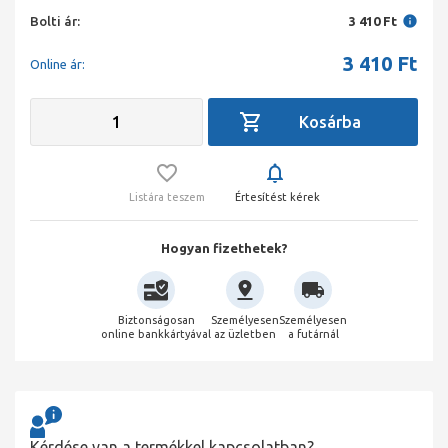
Bolti ár:
3 410 Ft
3 410
Ft
Online ár:
Listára teszem
Értesítést kérek
Hogyan fizethetek?
Biztonságosan
Személyesen
Személyesen
online bankkártyával
az üzletben
a futárnál
Kérdése van a termékkel kapcsolatban?