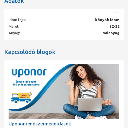
Adatok
• Színkódolt présjelzés és préspofa
• Megfelelő préselést jelző fólia
• Nyomáspróbabiztos
• Keskeny és esztétikus falon kívüli szerelésnél
Idom fajta:
könyök idom
Méret:
32-32
Anyag:
műanyag
Kapcsolódó blogok
Uponor rendszermegoldások