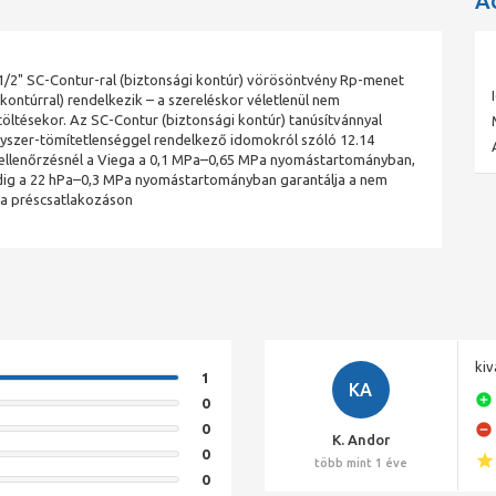
A
6-1/2" SC-Contur-ral (biztonsági kontúr) vörösöntvény Rp-menet
ontúrral) rendelkezik – a szereléskor véletlenül nem
töltésekor. Az SC-Contur (biztonsági kontúr) tanúsítvánnyal
nyszer-tömítetlenséggel rendelkező idomokról szóló 12.14
-ellenőrzésnél a Viega a 0,1 MPa–0,65 MPa nyomástartományban,
dig a 22 hPa–0,3 MPa nyomástartományban garantálja a nem
t a préscsatlakozáson
kiv
1
KA
0
0
K. Andor
0
több mint 1 éve
0