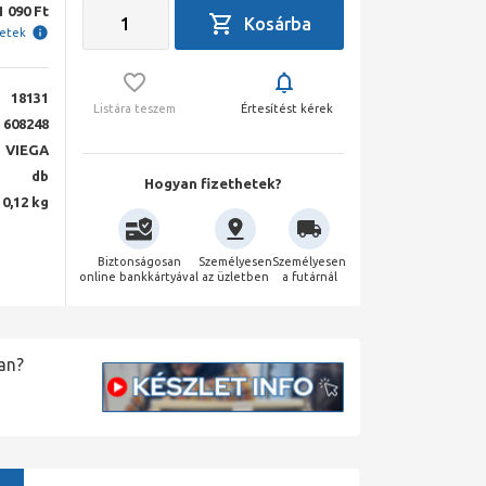
1 090 Ft
letek
18131
Listára teszem
Értesítést kérek
608248
VIEGA
db
Hogyan fizethetek?
0,12 kg
Biztonságosan
Személyesen
Személyesen
online bankkártyával
az üzletben
a futárnál
an?