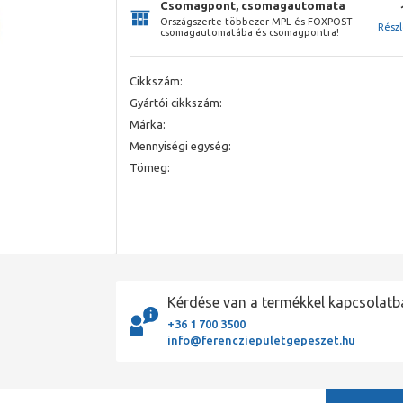
Csomagpont, csomagautomata
Országszerte többezer MPL és FOXPOST
Rész
csomagautomatába és csomagpontra!
Cikkszám:
Gyártói cikkszám:
Márka:
Mennyiségi egység:
Tömeg:
Kérdése van a termékkel kapcsolatb
+36 1 700 3500
info@ferencziepuletgepeszet.hu