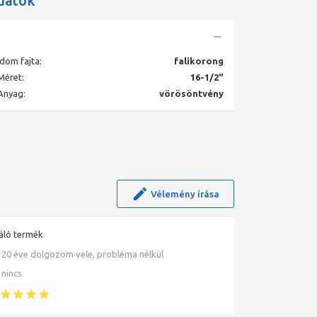
datok
Idom fajta:
falikorong
Méret:
16-1/2"
Anyag:
vörösöntvény
Vélemény írása
áló termék
20 éve dolgozom vele, probléma nélkül
nincs