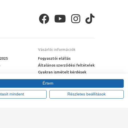
Vásárlói információk
 2025
Fogyasztói elállás
Általános szerződési feltételek
Gyakran ismételt kérdések
Online rendelés menete
Értem
Fizetési feltételek
Házhozszállítás
utasít mindent
Részletes beállítások
tte:
Vision-Software, az Octopus 8 ERP forgalmazója
.