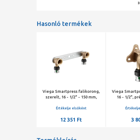
Hasonló termékek
 Pro falikorong
Viega Smartpress falikorong,
Viega Smartpr
ég, állítható, 16
szerelt, 16 - 1/2" - 150 mm,
16 - 1/2", p
hető, SC-Contur,
préselhető, SC-Contur,
Contur, v
öntvény
vörösöntvény
je elsőként
Értékelje elsőként
Értékelj
88 Ft
12 351 Ft
3 8