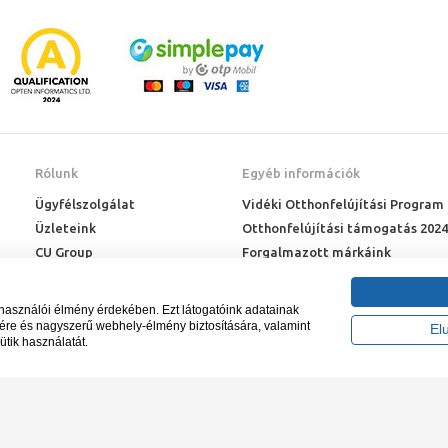
Rólunk
Egyéb információk
Ügyfélszolgálat
Vidéki Otthonfelújítási Program
Üzleteink
Otthonfelújítási támogatás 2024
CU Group
Forgalmazott márkáink
Rólunk
ÉMI engedélyek
Karrier
Letöltések
lhasználói élmény érdekében. Ezt látogatóink adatainak
Adatkezelési kérelem
sére és nagyszerű webhely-élmény biztosítására, valamint
El
ütik használatát.
Blog
záma NAIH-87052/2015.
Tervezte és készíte