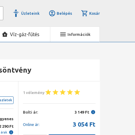
Üzleteink
Belépés
Kosár
Víz-gáz-fűtés
Információk
ösöntvény
1 vélemény
szletek
Bolti ár:
3 149 Ft
ngyenes
3 054
Ft
Online ár:
2 290 Ft
i árak