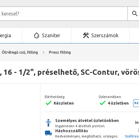
ergia
Szaniter
Szerszámok
Ötrétegű cső, fitting
Press fitting
, 16 - 1/2", préselhető, SC-Contur, vör
Elérhetőség:
Üzleteinkben:
Készleten
4 üzletben
Ré
Személyes átvétel üzletünkben
i
Ingyenesen 4 átvételi ponton.
Házhozszállítás
Kedvezményes, megbízható, országos.
Szállítás