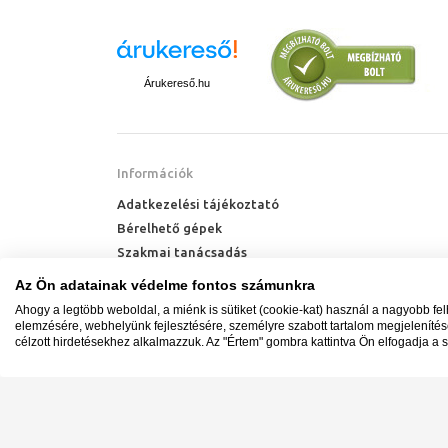
Árukereső.hu
Információk
Adatkezelési tájékoztató
Bérelhető gépek
Szakmai tanácsadás
Technik Cool Pro hőszivattyú tájékoztató
Az Ön adatainak védelme fontos számunkra
Milyen radiátort vegyek?
Ahogy a legtöbb weboldal, a miénk is sütiket (cookie-kat) használ a nagyobb fe
Hőszivattyú kalkulátor
elemzésére, webhelyünk fejlesztésére, személyre szabott tartalom megjeleníté
célzott hirdetésekhez alkalmazzuk. Az "Értem" gombra kattintva Ön elfogadja a s
Minden jog fenntartva. © Adatkezelés nyilvántartási s