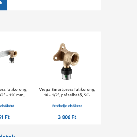
k
ss falikorong,
Viega Smartpress falikorong,
Viega Pexfit P
1/2" - 150 mm,
16 - 1/2", préselhető, SC-
szerelési egység
 SC-Contur,
Contur, vörösöntvény
- 1/2", préselhe
ntvény
vörösö
 elsőként
Értékelje elsőként
Értékelje 
51 Ft
3 806 Ft
6 88