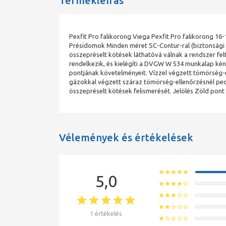
Termékleírás
Pexfit Pro falikorong Viega Pexfit Pro falikorong 1
Présidomok Minden méret SC-Contur-ral (biztonsági k
összepréselt kötések láthatóvá válnak a rendszer fel
rendelkezik, és kielégíti a DVGW W 534 munkalap ké
pontjának követelményeit. Vízzel végzett tömörség
gázokkal végzett száraz tömörség-ellenőrzésnél pe
összepréselt kötések felismerését. Jelölés Zöld pon
Vélemények és értékelések
star
star
star
star
star
5,0
star
star
star
star
star_border
star
star
star
star_border
star_border
star
star
star_border
star_border
star_border
1 értékelés
star
star_border
star_border
star_border
star_border