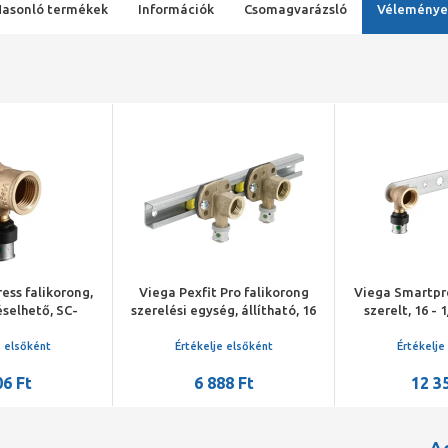
Hasonló termékek
Információk
Csomagvarázsló
Véleménye
ess falikorong,
Viega Pexfit Pro falikorong
Viega Smartpre
réselhető, SC-
szerelési egység, állítható, 16
szerelt, 16 - 
örösöntvény
- 1/2", préselhető, SC-Contur,
préselhető,
vörösöntvény
vörösö
e elsőként
Értékelje elsőként
Értékelje
06 Ft
6 888 Ft
12 3