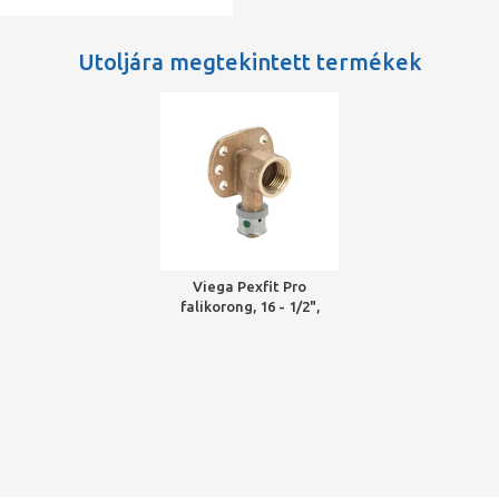
Utoljára megtekintett termékek
Viega Pexfit Pro
falikorong, 16 - 1/2",
préselhető, SC-Contur,
vörösöntvény