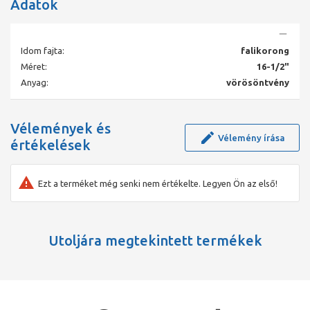
Adatok
Vízzel végzett tömörség-ellenőrzésnél a Viega a 0,1 MPa–0,65
MPa nyomástartományban, gázokkal végzett száraz tömörség-
ellenőrzésnél pedig a 22 hPa–0,3 MPa nyomástartományban
garantálja a nem összepréselt kötések felismerését. Jelölés Zöld
Idom fajta:
falikorong
pont a préscsatlakozáson
Méret:
16-1/2"
Anyag:
vörösöntvény
Vélemények és
Vélemény írása
értékelések
Ezt a terméket még senki nem értékelte. Legyen Ön az első!
Utoljára megtekintett termékek