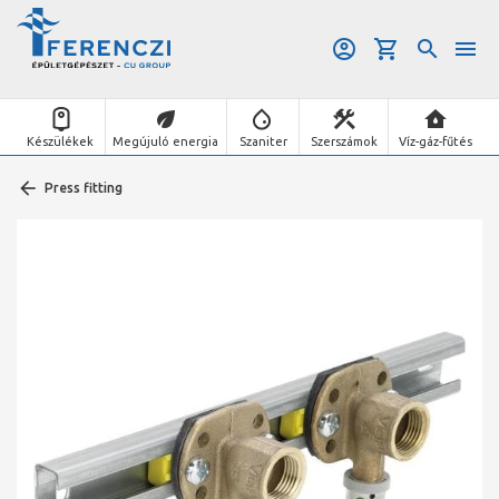
Készülékek
Megújuló energia
Szaniter
Szerszámok
Víz-gáz-fűtés
Press fitting