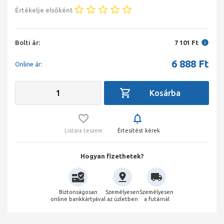
Értékelje elsőként
Bolti ár:
7 101 Ft
6 888
Ft
Online ár:
Listára teszem
Értesítést kérek
Hogyan fizethetek?
Biztonságosan
Személyesen
Személyesen
online bankkártyával
az üzletben
a futárnál