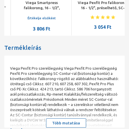
Viega Smartpress
Viega Pexfit Pro falikorong,
falikorong, 16 - 1/2",
16 - 1/2", préselhető, SC-
préselhető, SC-Contur,
Contur, vörösöntvény
vörösöntvény
Értékelje elsőként
3 054 Ft
3 806 Ft
Termékleírás
Viega Pexfit Pro szerelőegység Viega Pexfit Pro szerelőegység
Pexfit Pro szerelőegység SC-Contur-ral (biztonsági kontúr) a
következőkhöz: falikorong-rögzítő az alábbiakhoz használható:
ötrétegű cső Cikksz. 607 210, 607 258, 607 302, Pexfit Pro Plus
cső PE-Xc Cikksz. 424 213, tartó Cikksz. 586 706 horganyzott
acél préscsatlakozás, Rp-menet Ki­ala­kí­tás/­fel­sze­relt­ség változó
csatlakozóméretek Présidomok Minden méret SC-Contur-ral
(biztonsági kontúrral) rendelkezik – a szereléskor véletlenül nem
összepréselt kötések láthatóvá válnak a rendszer feltöltésekor.
Az SC-Contur (biztonsági kontúr) tanúsítvánnyal rendelkezik, és
kielégíti a DVGW W 534 munkalap kényszer-tömítetlenséggel
Több mutatása
rendelkező idomokról szóló 12.14 pontjának követelményeit.