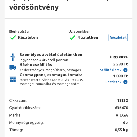
vörösöntvény
Elérhetőség:
Üzleteinkben:
Készleten
4 üzletben
Részletek
Személyes átvétel üzletünkben
ingyenes
Ingyenesen 4 átvételi ponton.
2 290 Ft
Házhozszállítás
Kedvezményes, megbízható, országos.
Szállítási árak
Csomagpont, csomagautomata
1 090 Ft
Országszerte többezer MPL és FOXPOST
Részletek
csomagautomatába és csomagpontra!
Cikkszám:
18132
Gyártói cikkszám:
636470
Márka:
VIEGA
Mennyiségi egység:
db
Tömeg:
0,55 kg