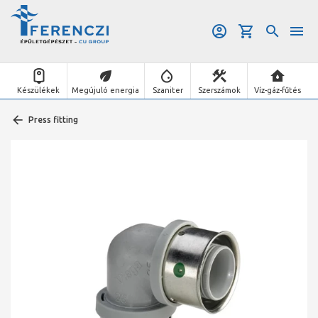
Készülékek
Megújuló energia
Szaniter
Szerszámok
Víz-gáz-fűtés
Press fitting