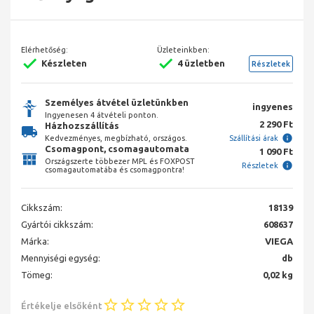
Elérhetőség:
Üzleteinkben:
Készleten
4 üzletben
Részletek
Személyes átvétel üzletünkben
ingyenes
Ingyenesen 4 átvételi ponton.
2 290 Ft
Házhozszállítás
Kedvezményes, megbízható, országos.
Szállítási árak
Csomagpont, csomagautomata
1 090 Ft
Országszerte többezer MPL és FOXPOST
Részletek
csomagautomatába és csomagpontra!
Cikkszám:
18139
Gyártói cikkszám:
608637
Márka:
VIEGA
Mennyiségi egység:
db
Tömeg:
0,02 kg
Értékelje elsőként