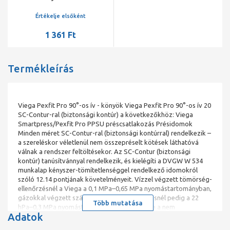
Értékelje elsőként
1 361 Ft
Termékleírás
Viega Pexfit Pro 90°-os ív - könyök Viega Pexfit Pro 90°-os ív 20
SC-Contur-ral (biztonsági kontúr) a következőkhöz: Viega
Smartpress/Pexfit Pro PPSU préscsatlakozás Présidomok
Minden méret SC-Contur-ral (biztonsági kontúrral) rendelkezik –
a szereléskor véletlenül nem összepréselt kötések láthatóvá
válnak a rendszer feltöltésekor. Az SC-Contur (biztonsági
kontúr) tanúsítvánnyal rendelkezik, és kielégíti a DVGW W 534
munkalap kényszer-tömítetlenséggel rendelkező idomokról
szóló 12.14 pontjának követelményeit. Vízzel végzett tömörség-
ellenőrzésnél a Viega a 0,1 MPa–0,65 MPa nyomástartományban,
gázokkal végzett száraz tömörség-ellenőrzésnél pedig a 22
Több mutatása
hPa–0,3 MPa nyomástartományban garantálja a nem
Adatok
összepréselt kötések felismerését. Jelölés Zöld pont a
préscsatlakozáson