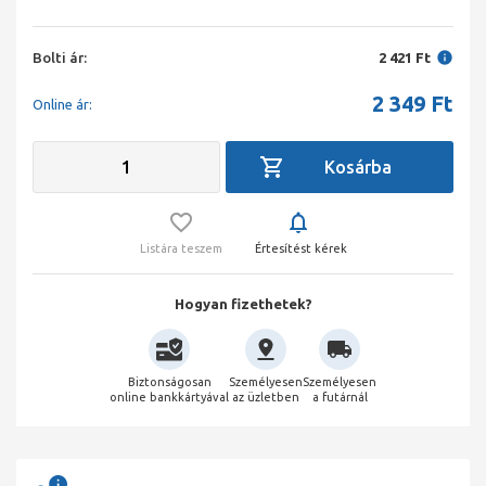
Bolti ár:
2 421 Ft
2 349
Ft
Online ár:
Listára teszem
Értesítést kérek
Hogyan fizethetek?
Biztonságosan
Személyesen
Személyesen
online bankkártyával
az üzletben
a futárnál