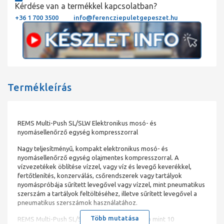
Kérdése van a termékkel kapcsolatban?
+36 1 700 3500
info@ferencziepuletgepeszet.hu
Termékleírás
REMS Multi-Push SL/SLW Elektronikus mosó- és
nyomásellenőrző egység kompresszorral
Nagy teljesítményű, kompakt elektronikus mosó- és
nyomásellenőrző egység olajmentes kompresszorral. A
vízvezetékek öblítése vízzel, vagy víz és levegő keverékkel,
fertőtlenítés, konzerválás, csőrendszerek vagy tartályok
nyomáspróbája sűrített levegővel vagy vízzel, mint pneumatikus
szerszám a tartályok feltöltéséhez, illetve sűrített levegővel a
pneumatikus szerszámok használatához.
Több mutatása
REMS Multi-Push SL/SLW– csak egy gép, több mint 10