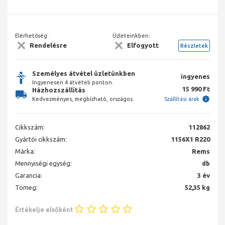
Elérhetőség:
Üzleteinkben:
Rendelésre
Elfogyott
Részletek
Személyes átvétel üzletünkben
ingyenes
Ingyenesen 4 átvételi ponton.
15 990 Ft
Házhozszállítás
Kedvezményes, megbízható, országos.
Szállítási árak
Cikkszám:
112862
Gyártói cikkszám:
1156X1 R220
Márka:
Rems
Mennyiségi egység:
db
Garancia:
3 év
Tömeg:
52,35 kg
Értékelje elsőként