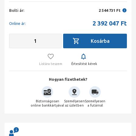
Bolti ár:
2 544 731 Ft
2 392 047
Ft
Online ár:
Listára teszem
Értesítést kérek
Hogyan fizethetek?
Biztonságosan
Személyesen
Személyesen
online bankkártyával
az üzletben
a futárnál