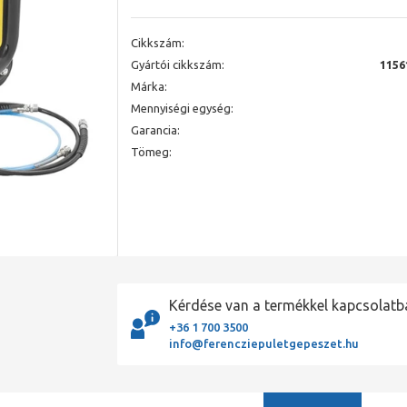
Cikkszám:
Gyártói cikkszám:
1156
Márka:
Mennyiségi egység:
Garancia:
Tömeg:
Kérdése van a termékkel kapcsolatb
+36 1 700 3500
info@ferencziepuletgepeszet.hu