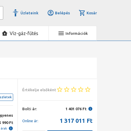
Üzleteink
Belépés
Kosár
Víz-gáz-fűtés
Információk
Értékelje elsőként
szletek
Bolti ár:
1 401 076 Ft
ngyenes
1 317 011
Ft
Online ár:
5 990 Ft
i árak