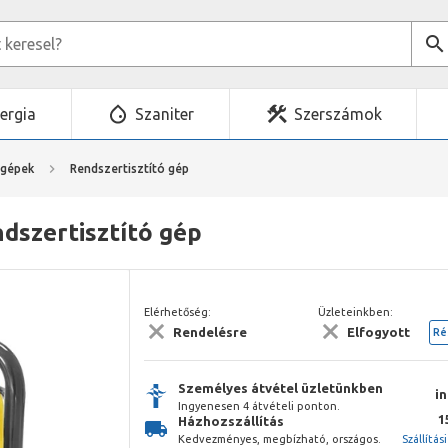
ergia
Szaniter
Szerszámok
mgépek
Rendszertisztító gép
dszertisztító gép
Elérhetőség:
Üzleteinkben:
Rendelésre
Elfogyott
Ré
Személyes átvétel üzletünkben
i
Ingyenesen 4 átvételi ponton.
1
Házhozszállítás
Kedvezményes, megbízható, országos.
Szállítás