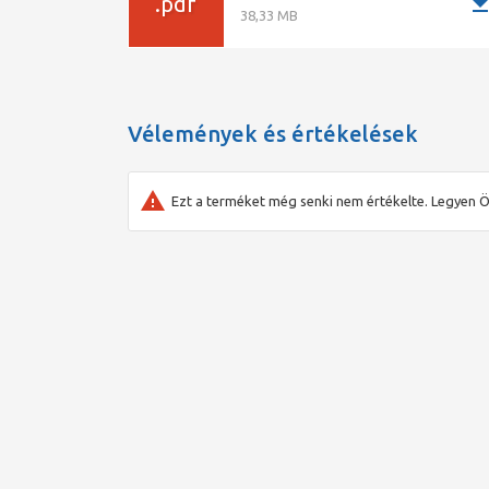
downlo
.pdf
nyomáspróba, szivárgáspróba sűrített levegő
38,33 MB
nyomáspróba, szivárgáspróba vízzel
(A, B, C tesztelés móddal is)
pneumatikus szivattyú
pneumatikus szerszámok használata
Vélemények és értékelések
Ezt a terméket még senki nem értékelte. Legyen Ö