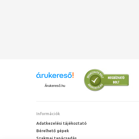
Árukereső.hu
Információk
Adatkezelési tájékoztató
Bérelhető gépek
Szakmai tanácsadás