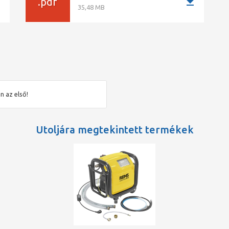
ad
download
.pdf
vel
35,48 MB
n az első!
Utoljára megtekintett termékek