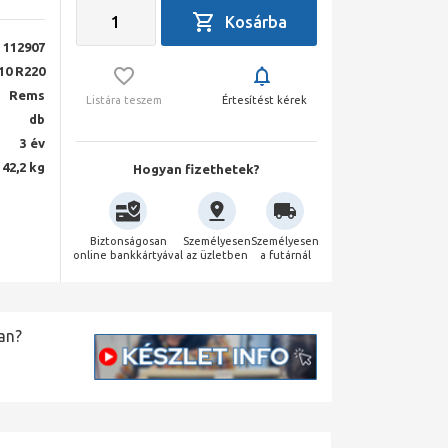
112907
10 R220
Rems
Listára teszem
Értesítést kérek
db
3 év
42,2 kg
Hogyan fizethetek?
Biztonságosan
Személyesen
Személyesen
online bankkártyával
az üzletben
a futárnál
an?