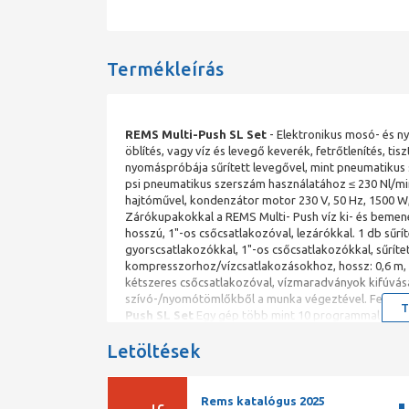
Termékleírás
REMS Multi-Push SL Set
- Elektronikus mosó- és n
öblítés, vagy víz és levegő keverék, fetrőtlenítés, ti
nyomáspróbája sűrített levegővel, mint pneumatikus 
psi pneumatikus szerszám használatához ≤ 230 Nl/mi
hajtóművel, kondenzátor motor 230 V, 50 Hz, 1500 W, 
Zárókupakokkal a REMS Multi- Push víz ki- és bemene
hosszú, 1"-os csőcsatlakozóval, lezárókkal. 1 db sűrí
gyorscsatlakozókkal, 1"-os csőcsatlakozókkal, sűrít
kompresszorhoz/vízcsatlakozásokhoz, hossz: 0,6 m, D
kétszeres csőcsatlakozóval, vízmaradványok kifúvás
szívó-/nyomótömlőkből a munka végeztével. Fetőtle
T
Push SL Set
Egy gép több mint 10 programmal az öbl
rendszerekben és fűtés installációkhoz is.
Letöltések
egyszerű kezelhetőség 26 nyelven
víz és levegő keverékkel való öblítés
fertőtlenítés, tisztítás, konzerválás
Rems katalógus 2025