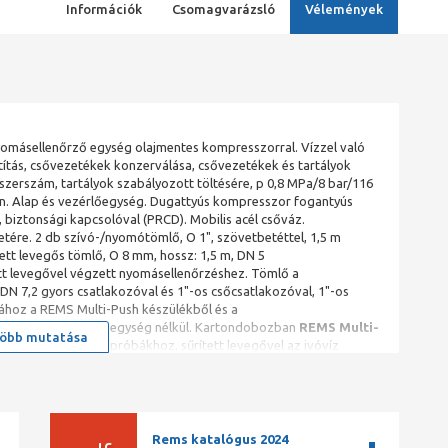
Információk
Csomagvarázsló
Vélemények
yomásellenőrző egység olajmentes kompresszorral. Vízzel való
sztítás, csővezetékek konzerválása, csővezetékek és tartályok
szerszám, tartályok szabályozott töltésére, p 0,8 MPa/8 bar/116
n. Alap és vezérlőegység. Dugattyús kompresszor fogantyús
biztonsági kapcsolóval (PRCD). Mobilis acél csőváz.
tére. 2 db szívó-/nyomótömlő, O 1", szövetbetéttel, 1,5 m
tett levegős tömlő, O 8 mm, hossz: 1,5 m, DN 5
ett levegővel végzett nyomásellenőrzéshez. Tömlő a
N 7,2 gyors csatlakozóval és 1"-os csőcsatlakozóval, 1"-os
ához a REMS Multi-Push készülékből és a
nítő és konzerváló egység nélkül. Kartondobozban
REMS Multi-
öbb mutatása
ítéshez a nyomáspróbákhoz, sűrített levegővel az ivóvíz
Rems katalógus 2024