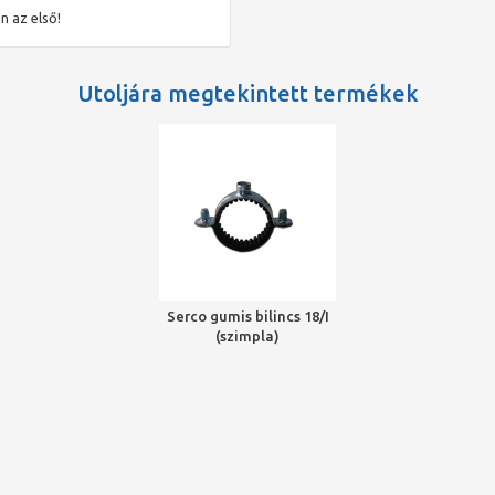
n az első!
Utoljára megtekintett termékek
Serco gumis bilincs 18/I
(szimpla)