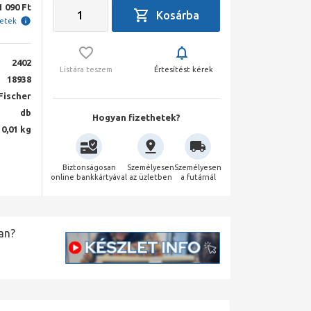
1 090 Ft
letek
2402
Listára teszem
Értesítést kérek
18938
Fischer
db
Hogyan fizethetek?
0,01 kg
Biztonságosan
Személyesen
Személyesen
online bankkártyával
az üzletben
a futárnál
an?