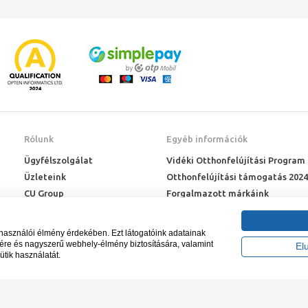
Rólunk
Egyéb információk
Ügyfélszolgálat
Vidéki Otthonfelújítási Program
Üzleteink
Otthonfelújítási támogatás 2024
CU Group
Forgalmazott márkáink
Rólunk
ÉMI engedélyek
Karrier
Letöltések
lhasználói élmény érdekében. Ezt látogatóink adatainak
Adatkezelési kérelem
sére és nagyszerű webhely-élmény biztosítására, valamint
El
ütik használatát.
Blog