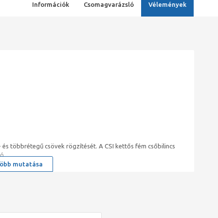
Információk
Csomagvarázsló
Vélemények
l- és többrétegű csövek rögzítését. A CSI kettős fém csőbilincs
ó.
öbb mutatása