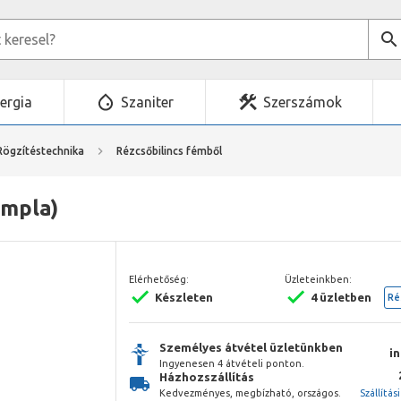
ergia
Szaniter
Szerszámok
Rögzítéstechnika
Rézcsőbilincs fémből
impla)
Elérhetőség:
Üzleteinkben:
Készleten
4 üzletben
Ré
Személyes átvétel üzletünkben
i
Ingyenesen 4 átvételi ponton.
Házhozszállítás
Kedvezményes, megbízható, országos.
Szállítás