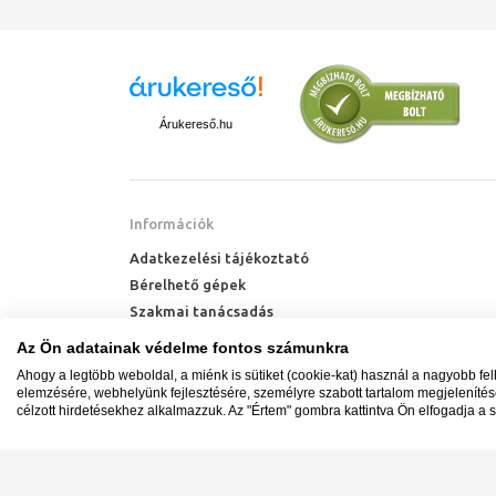
Árukereső.hu
Információk
Adatkezelési tájékoztató
Bérelhető gépek
Szakmai tanácsadás
Technik Cool Pro hőszivattyú tájékoztató
Az Ön adatainak védelme fontos számunkra
Milyen radiátort vegyek?
Ahogy a legtöbb weboldal, a miénk is sütiket (cookie-kat) használ a nagyobb fe
Hőszivattyú kalkulátor
elemzésére, webhelyünk fejlesztésére, személyre szabott tartalom megjeleníté
célzott hirdetésekhez alkalmazzuk. Az "Értem" gombra kattintva Ön elfogadja a s