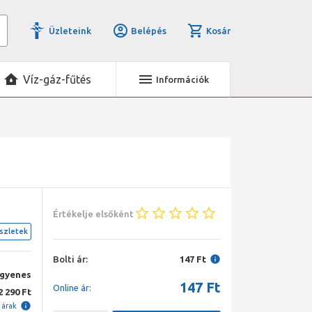
Üzleteink
Belépés
Kosár
Víz-gáz-fűtés
Információk
Értékelje elsőként
szletek
Bolti ár:
147 Ft
ngyenes
147
Ft
Online ár:
2 290 Ft
i árak