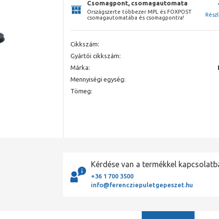
Csomagpont, csomagautomata
Országszerte többezer MPL és FOXPOST
Rész
csomagautomatába és csomagpontra!
Cikkszám:
Gyártói cikkszám:
Márka:
Mennyiségi egység:
Tömeg:
Kérdése van a termékkel kapcsolatb
+36 1 700 3500
info@ferencziepuletgepeszet.hu