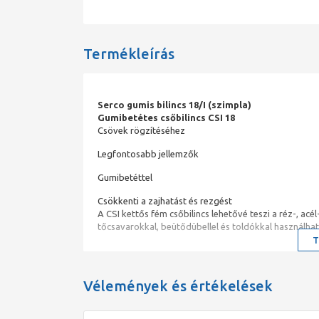
Termékleírás
Serco gumis bilincs 18/I (szimpla)
Gumibetétes csőbilincs CSI 18
Csövek rögzítéséhez
Legfontosabb jellemzők
Gumibetéttel
Csökkenti a zajhatást és rezgést
A CSI kettős fém csőbilincs lehetővé teszi a réz-, acé
tőcsavarokkal, beütődübellel és toldókkal használhat
T
Vélemények és értékelések