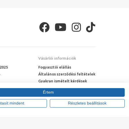
Vásárlói információk
 2025
Fogyasztói elállás
Általános szerződési feltételek
Gyakran ismételt kérdések
Online rendelés menete
Értem
Fizetési feltételek
Házhozszállítás
utasít mindent
Részletes beállítások