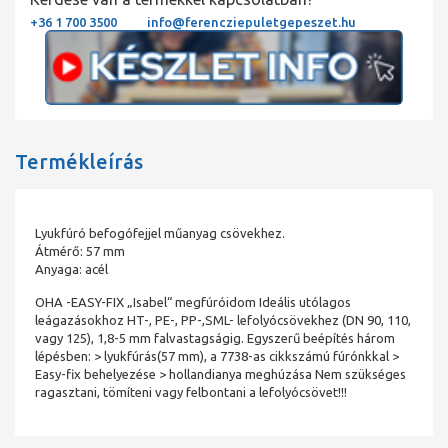
+36 1 700 3500
info@ferencziepuletgepeszet.hu
Termékleírás
Lyukfúró befogófejjel műanyag csövekhez.
Átmérő: 57 mm
Anyaga: acél
OHA -EASY-FIX „Isabel“ megfúróidom Ideális utólagos
leágazásokhoz HT-, PE-, PP-,SML- lefolyócsövekhez (DN 90, 110,
vagy 125), 1,8-5 mm falvastagságig. Egyszerű beépítés három
lépésben: > lyukfúrás(57 mm), a 7738-as cikkszámú fúrónkkal >
Easy-fix behelyezése > hollandianya meghúzása Nem szükséges
ragasztani, tömíteni vagy felbontani a lefolyócsövet!!!