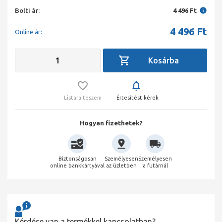
Bolti ár:
4 496 Ft
4 496
Ft
Online ár:
Listára teszem
Értesítést kérek
Hogyan fizethetek?
Biztonságosan
Személyesen
Személyesen
online bankkártyával
az üzletben
a futárnál
Kérdése van a termékkel kapcsolatban?