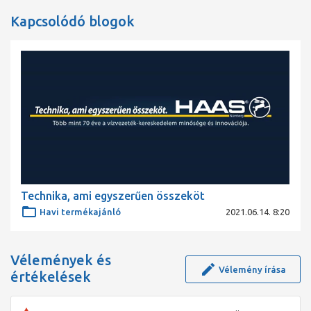
Kapcsolódó blogok
Technika, ami egyszerűen összeköt
Havi termékajánló
2021.06.14. 8:20
Vélemények és
Vélemény írása
értékelések