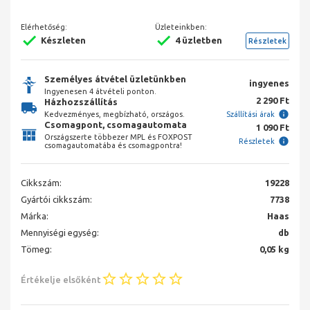
Elérhetőség:
Üzleteinkben:
Készleten
4 üzletben
Részletek
Személyes átvétel üzletünkben
ingyenes
Ingyenesen 4 átvételi ponton.
2 290 Ft
Házhozszállítás
Kedvezményes, megbízható, országos.
Szállítási árak
Csomagpont, csomagautomata
1 090 Ft
Országszerte többezer MPL és FOXPOST
Részletek
csomagautomatába és csomagpontra!
Cikkszám:
19228
Gyártói cikkszám:
7738
Márka:
Haas
Mennyiségi egység:
db
Tömeg:
0,05 kg
Értékelje elsőként