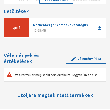
Egyszerű és gyors csatlakoztatás R600/650 készülékhez 8
vagy 10 mm-es spirállal való munkavégzéshez
Letöltések
Rothenberger kompakt katalógus
download
.pdf
12,68 MB
Vélemények és
Vélemény írása
értékelések
Ezt a terméket még senki nem értékelte. Legyen Ön az első!
Utoljára megtekintett termékek