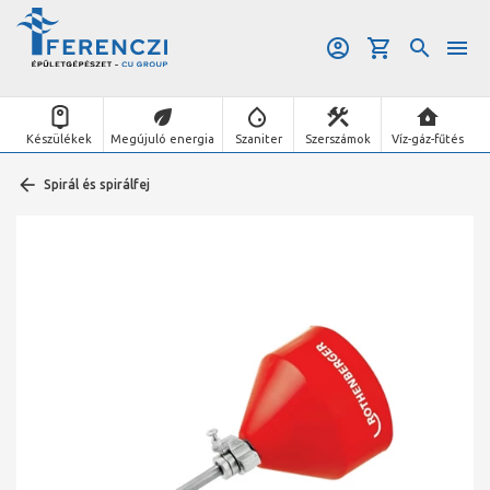
Készülékek
Megújuló energia
Szaniter
Szerszámok
Víz-gáz-fűtés
Spirál és spirálfej