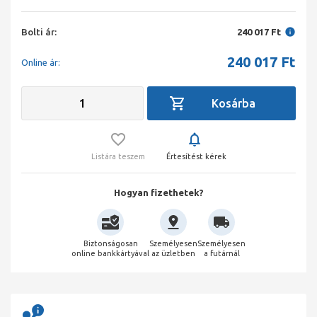
Bolti ár:
240 017 Ft
240 017
Ft
Online ár:
Listára teszem
Értesítést kérek
Hogyan fizethetek?
Biztonságosan
Személyesen
Személyesen
online bankkártyával
az üzletben
a futárnál