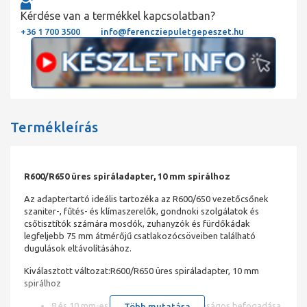
Kérdése van a termékkel kapcsolatban?
+36 1 700 3500
info@ferencziepuletgepeszet.hu
Termékleírás
R600/R650 üres spiráladapter, 10 mm spirálhoz
Az adaptertartó ideális tartozéka az R600/650 vezetőcsőnek
szaniter-, fűtés- és klímaszerelők, gondnoki szolgálatok és
csőtisztítók számára mosdók, zuhanyzók és fürdőkádak
legfeljebb 75 mm átmérőjű csatlakozócsöveiben található
dugulások eltávolításához.
Kiválasztott változat:R600/R650 üres spiráladapter, 10 mm
spirálhoz
8 és 10 mm-es spirálok tiszta és biztonságos befogadása
Több mutatása