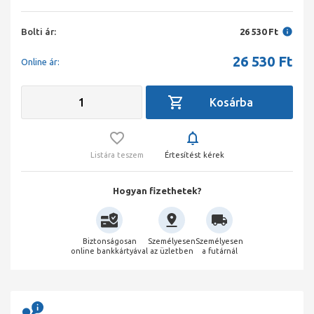
Bolti ár:
26 530 Ft
26 530
Ft
Online ár:
Listára teszem
Értesítést kérek
Hogyan fizethetek?
Biztonságosan
Személyesen
Személyesen
online bankkártyával
az üzletben
a futárnál