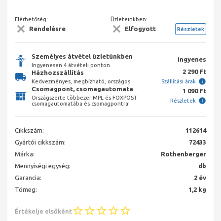
Elérhetőség:
Üzleteinkben:
Rendelésre
Elfogyott
Részletek
Személyes átvétel üzletünkben
ingyenes
Ingyenesen 4 átvételi ponton.
2 290 Ft
Házhozszállítás
Kedvezményes, megbízható, országos.
Szállítási árak
Csomagpont, csomagautomata
1 090 Ft
Országszerte többezer MPL és FOXPOST
Részletek
csomagautomatába és csomagpontra!
Cikkszám:
112614
Gyártói cikkszám:
72433
Márka:
Rothenberger
Mennyiségi egység:
db
Garancia:
2 év
Tömeg:
1,2 kg
Értékelje elsőként