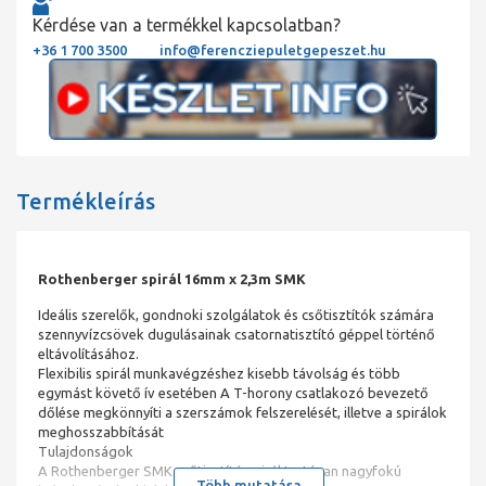
Kérdése van a termékkel kapcsolatban?
+36 1 700 3500
info@ferencziepuletgepeszet.hu
Termékleírás
Rothenberger spirál 16mm x 2,3m SMK
Ideális szerelők, gondnoki szolgálatok és csőtisztítók számára
szennyvízcsövek dugulásainak csatornatisztító géppel történő
eltávolításához.
Flexibilis spirál munkavégzéshez kisebb távolság és több
egymást követő ív esetében A T-horony csatlakozó bevezető
dőlése megkönnyíti a szerszámok felszerelését, illetve a spirálok
meghosszabbítását
Tulajdonságok
A Rothenberger SMK csőtisztító spirál tartósan nagyfokú
Több mutatása