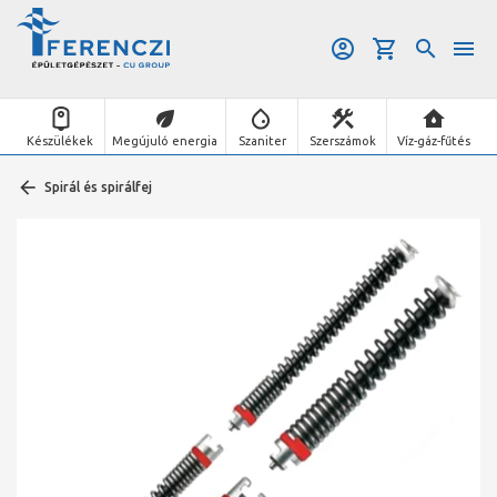
Készülékek
Megújuló energia
Szaniter
Szerszámok
Víz-gáz-fűtés
Spirál és spirálfej