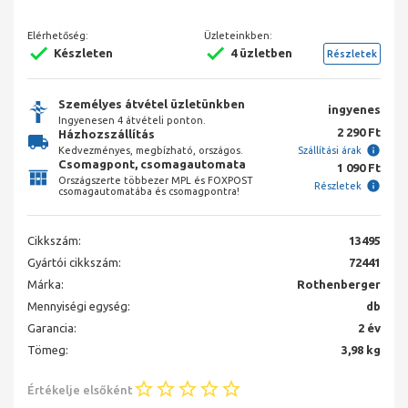
Elérhetőség:
Üzleteinkben:
Készleten
4 üzletben
Részletek
Személyes átvétel üzletünkben
ingyenes
Ingyenesen 4 átvételi ponton.
2 290 Ft
Házhozszállítás
Kedvezményes, megbízható, országos.
Szállítási árak
Csomagpont, csomagautomata
1 090 Ft
Országszerte többezer MPL és FOXPOST
Részletek
csomagautomatába és csomagpontra!
Cikkszám:
13495
Gyártói cikkszám:
72441
Márka:
Rothenberger
Mennyiségi egység:
db
Garancia:
2 év
Tömeg:
3,98 kg
Értékelje elsőként