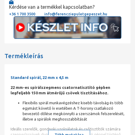
Kérdése van a termékkel kapcsolatban?
+36 1 700 3500
info@ferencziepuletgepeszet.hu
Termékleírás
Standard spirál, 22 mm x 4,5 m
22 mm-es spirálszegmens csatornatisztító gépben
legfeljebb 150 mm átmérőjű csövek tisztításához.
Flexibilis spirál munkavégzéshez kisebb távolság és több
egymást követő ív esetében A T-horony csatlakozó
bevezető dőlése megkönnyíti a szerszámok felszerelését,
illetve a spirálok meghosszabbítását
Ideális szerelők, gondnoki szolgálatok és csőtisztítók számára
szennyvízcsövek dugulásainak csatornatisztító géppel történő
Több mutatása