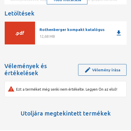
eltávolításához.
Letöltések
Műszaki adatok
A legfontosabb tények áttekintése
Rothenberger kompakt katalógus
download
.pdf
Spirálátmérő: 22 – 22 mm
12,68 MB
A munkaterület átmérője mm: 50 - 150 mm
Munkaterület hossza: 0 – 4.5 m
Végrehajtás: Normál spirál
Anyag Belső Soul: Műanyag
Tengelykapcsoló: T-Nut csatlakozó
Vélemények és
Vélemény írása
értékelések
Ezt a terméket még senki nem értékelte. Legyen Ön az első!
Utoljára megtekintett termékek