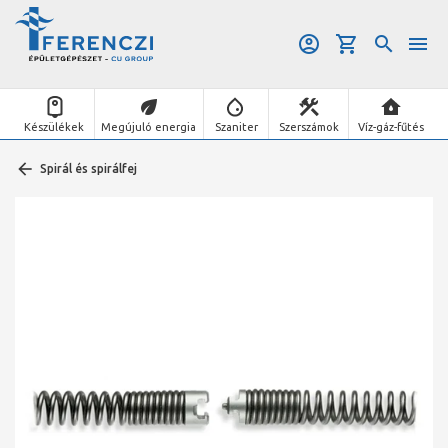
Készülékek
Megújuló energia
Szaniter
Szerszámok
Víz-gáz-fűtés
Spirál és spirálfej