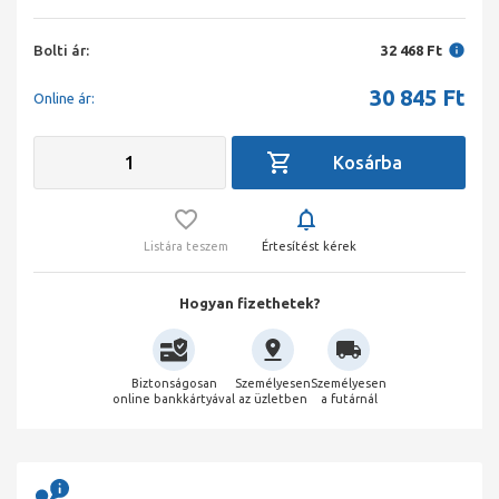
Bolti ár:
32 468 Ft
30 845
Ft
Online ár:
Listára teszem
Értesítést kérek
Hogyan fizethetek?
Biztonságosan
Személyesen
Személyesen
online bankkártyával
az üzletben
a futárnál