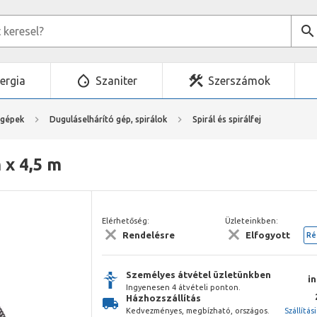
ergia
Szaniter
Szerszámok
mgépek
Duguláselhárító gép, spirálok
Spirál és spirálfej
 x 4,5 m
Elérhetőség:
Üzleteinkben:
Rendelésre
Elfogyott
Ré
Személyes átvétel üzletünkben
i
Ingyenesen 4 átvételi ponton.
Házhozszállítás
Kedvezményes, megbízható, országos.
Szállítás