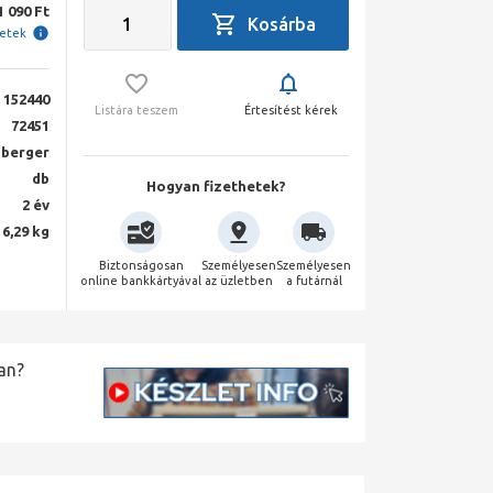
1 090 Ft
letek
152440
Listára teszem
Értesítést kérek
72451
berger
db
Hogyan fizethetek?
2 év
6,29 kg
Biztonságosan
Személyesen
Személyesen
online bankkártyával
az üzletben
a futárnál
an?