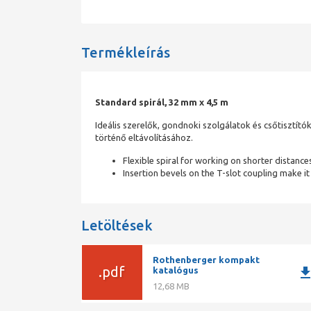
Termékleírás
Standard spirál, 32 mm x 4,5 m
Ideális szerelők, gondnoki szolgálatok és csőtisztít
történő eltávolításához.
Flexible spiral for working on shorter distance
Insertion bevels on the T-slot coupling make it
Letöltések
Rothenberger kompakt
.pdf
downlo
katalógus
12,68 MB