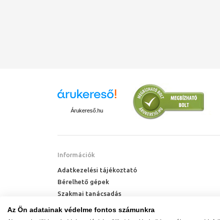
Árukereső.hu
Információk
Adatkezelési tájékoztató
Bérelhető gépek
Szakmai tanácsadás
Technik Cool Pro hőszivattyú tájékoztató
Az Ön adatainak védelme fontos számunkra
Milyen radiátort vegyek?