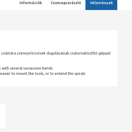
Információk
Csomagvarázsló
Vélemények
ók számára szennyvízcsövek dugulásainak csatornatisztító géppel
s with several successive bends.
 easier to mount the tools, or to extend the spirals
ad