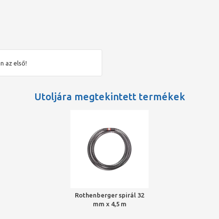
n az első!
Utoljára megtekintett termékek
Rothenberger spirál 32
mm x 4,5 m