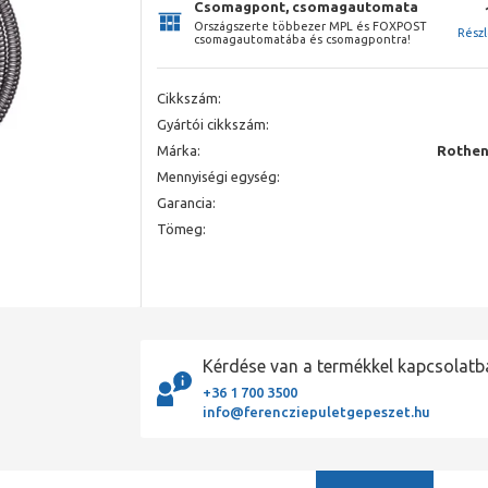
Csomagpont, csomagautomata
Országszerte többezer MPL és FOXPOST
Rész
csomagautomatába és csomagpontra!
Cikkszám:
Gyártói cikkszám:
Márka:
Rothen
Mennyiségi egység:
Garancia:
Tömeg:
Kérdése van a termékkel kapcsolatb
+36 1 700 3500
info@ferencziepuletgepeszet.hu