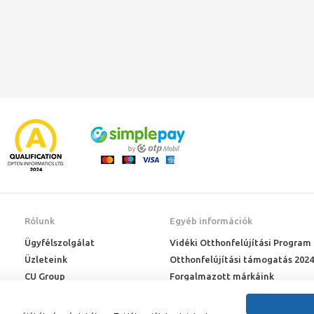
Rólunk
Egyéb információk
Ügyfélszolgálat
Vidéki Otthonfelújítási Program
Üzleteink
Otthonfelújítási támogatás 2024
CU Group
Forgalmazott márkáink
Rólunk
ÉMI engedélyek
Karrier
Letöltések