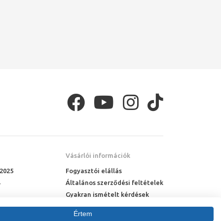
Vásárlói információk
 2025
Fogyasztói elállás
Általános szerződési feltételek
Gyakran ismételt kérdések
Online rendelés menete
Értem
Fizetési feltételek