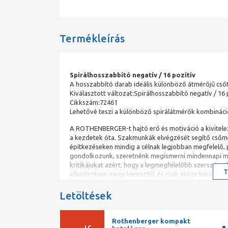
Termékleírás
Spirálhosszabbító negatív / 16 pozitív
A hosszabbító darab ideális különböző átmérőjű csőt
Kiválasztott változat:Spirálhosszabbító negatív / 16 
Cikkszám:72461
Lehetővé teszi a különböző spirálátmérők kombináci
A ROTHENBERGER-t hajtó erő és motiváció a kivitelez
a kezdetek óta. Szakmunkák elvégzését segítő csőm
építkezéseken mindig a célnak legjobban megfelelő, 
gondolkozunk, szeretnénk megismerni mindennapi mu
kritikájukat azért, hogy a legmegfelelőbb szerszám
T
ellenőrzésen megy keresztül, és csak akkor kerül for
Letöltések
Rothenberger kompakt