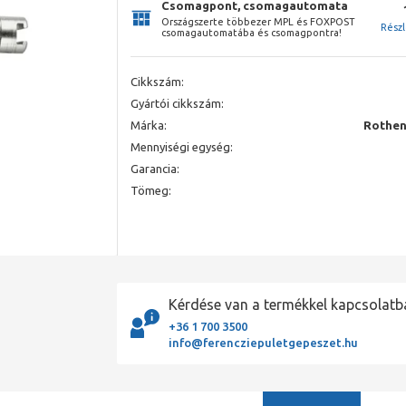
Csomagpont, csomagautomata
Országszerte többezer MPL és FOXPOST
Rész
csomagautomatába és csomagpontra!
Cikkszám:
Gyártói cikkszám:
Márka:
Rothen
Mennyiségi egység:
Garancia:
Tömeg:
Kérdése van a termékkel kapcsolatb
+36 1 700 3500
info@ferencziepuletgepeszet.hu