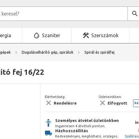
ergia
Szaniter
Szerszámok
mgépek
Duguláselhárító gép, spirálok
Spirál és spirálfej
ító fej 16/22
Elérhetőség:
Üzleteinkben:
Rendelésre
Elfogyott
Ré
Személyes átvétel üzletünkben
i
Ingyenesen 4 átvételi ponton.
Házhozszállítás
Kedvezményes, megbízható, országos.
Szállítás