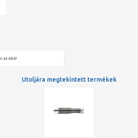
ad
n az első!
Utoljára megtekintett termékek