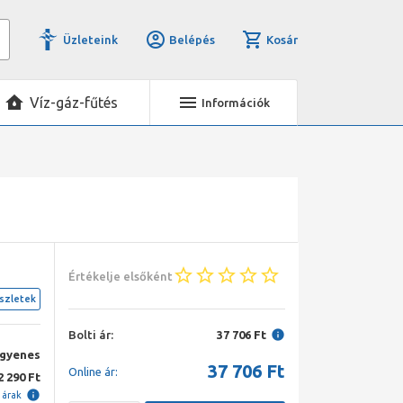
Üzleteink
Belépés
Kosár
Víz-gáz-fűtés
Információk
Értékelje elsőként
szletek
Bolti ár:
37 706 Ft
ngyenes
37 706
Ft
Online ár:
2 290 Ft
i árak