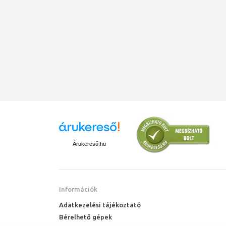
Árukereső.hu
Információk
Adatkezelési tájékoztató
Bérelhető gépek