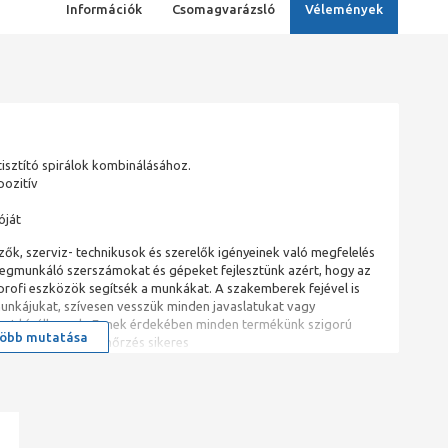
Információk
Csomagvarázsló
Vélemények
isztító spirálok kombinálásához.
pozitív
óját
ők, szerviz- technikusok és szerelők igényeinek való megfelelés
egmunkáló szerszámokat és gépeket fejlesztünk azért, hogy az
profi eszközök segítsék a munkákat. A szakemberek fejével is
nkájukat, szívesen vesszük minden javaslatukat vagy
okat kínálhassuk. Ennek érdekében minden termékünk szigorú
öbb mutatása
galomba, ha az ellenőrzés sikeres