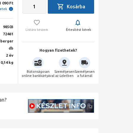
1 090 Ft
letek
98503
Listára teszem
Értesítést kérek
72461
berger
db
Hogyan fizethetek?
2 év
0,14 kg
Biztonságosan
Személyesen
Személyesen
online bankkártyával
az üzletben
a futárnál
an?