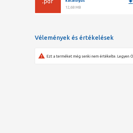
.pdf
downlo
katalógus
12,68 MB
Vélemények és értékelések
Ezt a terméket még senki nem értékelte. Legyen Ö