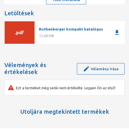
Textil, papír, cellulóz vagy konyhai hulladék eredetű dugulások
Letöltések
egyszerű átszúrásához vagy átfúrásához Egyszerű mintavétel a
megfelelő szerszám kiválasztásához
Rothenberger kompakt katalógus
A dugulás okának megállapításához, mintavétel alapján. A teljes
download
.pdf
dugulások pl: textíliák, papír, konyhai hulladékok átfúrásával.
12,68 MB
Vélemények és
Vélemény írása
értékelések
Ezt a terméket még senki nem értékelte. Legyen Ön az első!
Utoljára megtekintett termékek