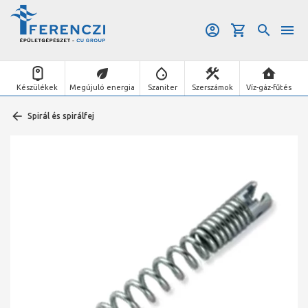
Készülékek
Megújuló energia
Szaniter
Szerszámok
Víz-gáz-fűtés
Spirál és spirálfej