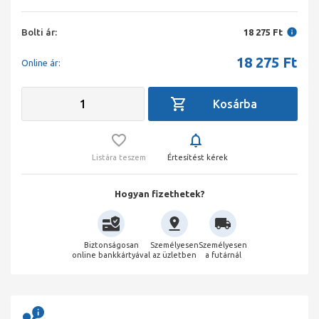
Bolti ár:
18 275 Ft
18 275
Ft
Online ár:
Listára teszem
Értesítést kérek
Hogyan fizethetek?
Biztonságosan
Személyesen
Személyesen
online bankkártyával
az üzletben
a futárnál