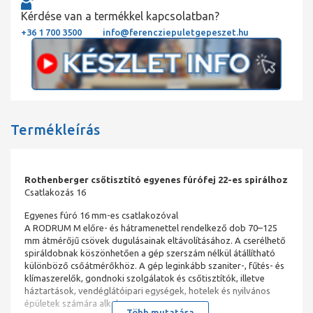
Kérdése van a termékkel kapcsolatban?
+36 1 700 3500
info@ferencziepuletgepeszet.hu
Termékleírás
Rothenberger csőtisztító egyenes fúrófej 22-es spirálhoz
Csatlakozás 16
Egyenes fúró 16 mm-es csatlakozóval
A RODRUM M előre- és hátramenettel rendelkező dob 70–125
mm átmérőjű csövek dugulásainak eltávolításához. A cserélhető
spiráldobnak köszönhetően a gép szerszám nélkül átállítható
különböző csőátmérőkhöz. A gép leginkább szaniter-, fűtés- és
klímaszerelők, gondnoki szolgálatok és csőtisztítók, illetve
háztartások, vendéglátóipari egységek, hotelek és nyilvános
épületek számára alkalmas.
Több mutatása