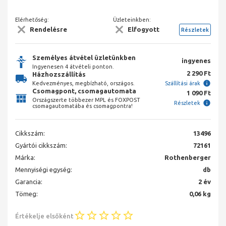
Elérhetőség:
Üzleteinkben:
Rendelésre
Elfogyott
Részletek
Személyes átvétel üzletünkben
ingyenes
Ingyenesen 4 átvételi ponton.
2 290 Ft
Házhozszállítás
Kedvezményes, megbízható, országos.
Szállítási árak
Csomagpont, csomagautomata
1 090 Ft
Országszerte többezer MPL és FOXPOST
Részletek
csomagautomatába és csomagpontra!
Cikkszám:
13496
Gyártói cikkszám:
72161
Márka:
Rothenberger
Mennyiségi egység:
db
Garancia:
2 év
Tömeg:
0,06 kg
Értékelje elsőként