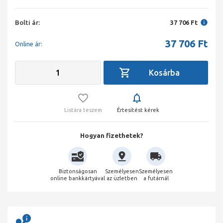
Bolti ár:
37 706 Ft
37 706
Ft
Online ár:
Listára teszem
Értesítést kérek
Hogyan fizethetek?
Biztonságosan
Személyesen
Személyesen
online bankkártyával
az üzletben
a futárnál