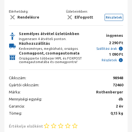
Elérhetőség:
Üzleteinkben:
Rendelésre
Elfogyott
Részletek
Személyes átvétel üzletünkben
ingyenes
Ingyenesen 4 átvételi ponton.
2 290 Ft
Házhozszállítás
Kedvezményes, megbízható, országos.
Szállítási árak
Csomagpont, csomagautomata
1 090 Ft
Országszerte többezer MPL és FOXPOST
Részletek
csomagautomatába és csomagpontra!
Cikkszám:
98948
Gyártói cikkszám:
72460
Márka:
Rothenberger
Mennyiségi egység:
db
Garancia:
2 év
Tömeg:
0,15 kg
Értékelje elsőként