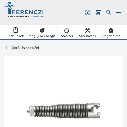
Készülékek
Megújuló energia
Szaniter
Szerszámok
Víz-gáz-fűtés
Spirál és spirálfej