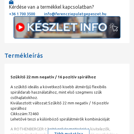
Kérdése van a termékkel kapcsolatban?
+36 1 700 3500
info@ferencziepuletgepeszet.hu
Termékleírás
Szűkítő 22 mm negatív / 16 pozitív spirálhoz
A szűkítő ideális a következő kisebb átmérőjű flexibilis
spiráldarab használatához, mint első szegmens szűk
csőhajlatokhoz.
Kiválasztott változat:Szűkítő 22 mm negatív / 16 pozitív
spirálhoz
Cikkszám:72460
Lehetővé teszi a különböző spirálátmérők kombinációját
A ROTHENBERGER-t hajtó erő és motiváció a kivitelezők,
Több mutatása