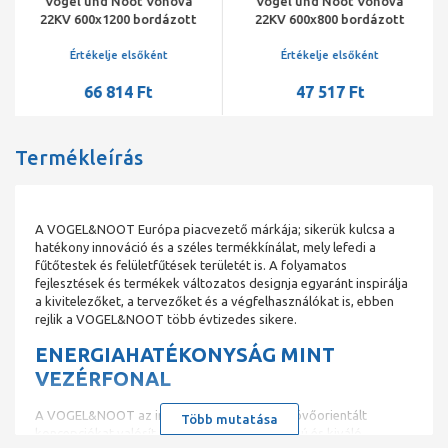
Vogel und Noot Vonova
Vogel und Noot Vonova
22KV 600x1200 bordázott
22KV 600x800 bordázott
szelepes radiátor, jobbos
szelepes radiátor, jobbos
Értékelje elsőként
Értékelje elsőként
66 814 Ft
47 517 Ft
Termékleírás
A VOGEL&NOOT Európa piacvezető márkája; sikerük kulcsa a
hatékony innováció és a széles termékkínálat, mely lefedi a
fűtőtestek és felületfűtések területét is. A folyamatos
fejlesztések és termékek változatos designja egyaránt inspirálja
a kivitelezőket, a tervezőket és a végfelhasználókat is, ebben
rejlik a VOGEL&NOOT több évtizedes sikere.
ENERGIAHATÉKONYSÁG MINT
VEZÉRFONAL
A VOGEL&NOOT az innováció úttörőjeként jövőorientált
Több mutatása
koncepciókat valósít meg, hatékony hőleadású és kiváló