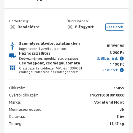
Elérhetőség:
Üzleteinkben:
Rendelésre
Elfogyott
Részletek
Személyes átvétel üzletünkben
ingyenes
Ingyenesen 4 átvételi ponton.
3 290 Ft
Házhozszállítás
Kedvezményes, megbízható, országos.
Szállítási árak
Csomagpont, csomagautomata
1 190 Ft
Országszerte többezer MPL és FOXPOST
Részletek
csomagautomatába és csomagpontra!
Cikkszám:
15859
Gyártói cikkszám:
F1G1106010010000
Márka:
Vogel und Noot
Mennyiségi egység:
db
Garancia:
5 év
Tömeg:
18,47 kg