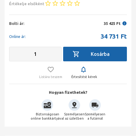
Értékelje elsőként
Bolti ár:
35 425 Ft
34 731
Ft
Online ár:
Listára teszem
Értesítést kérek
Hogyan fizethetek?
Biztonságosan
Személyesen
Személyesen
online bankkártyával
az üzletben
a futárnál