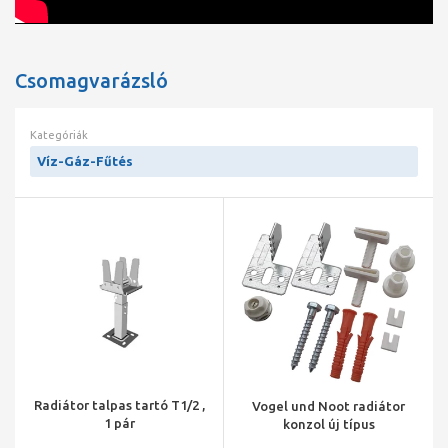
Építési hosszúság: 1000 mm
Kötéstávolság: építési magasság mínusz 50 mm
Max.üzemi nyomás :10 bar
Max.üzemi hőmérséklet: 110 C
Csomagvarázsló
Hőteljesítmény ( 75/65/20 C esetében):939 Watt
Súly: 18,47 kg
Kategóriák
Víz-Gáz-Fűtés
Radiátor talpas tartó T1/2 ,
Vogel und Noot radiátor
1 pár
konzol új típus