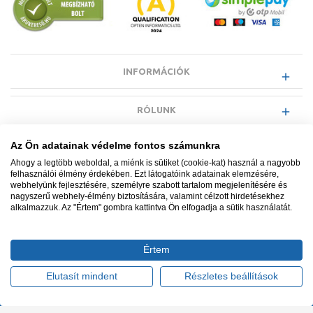
INFORMÁCIÓK
RÓLUNK
Az Ön adatainak védelme fontos számunkra
EGYÉB INFORMÁCIÓK
Ahogy a legtöbb weboldal, a miénk is sütiket (cookie-kat) használ a nagyobb
felhasználói élmény érdekében. Ezt látogatóink adatainak elemzésére,
webhelyünk fejlesztésére, személyre szabott tartalom megjelenítésére és
VÁSÁRLÓI INFORMÁCIÓK
nagyszerű webhely-élmény biztosítására, valamint célzott hirdetésekhez
alkalmazzuk. Az "Értem" gombra kattintva Ön elfogadja a sütik használatát.
Értem
Minden jog fenntartva. © Adatkezelés nyilvántartási száma NAIH-
87052/2015.
Elutasít mindent
Részletes beállítások
Ügyfélszolgálat: +36 1 700 3500
Tervezte és készítette:
Vision-Software, az Octopus 8 ERP