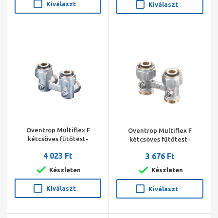
Kiválaszt
Kiválaszt
Oventrop Multiflex F
Oventrop Multiflex F
kétcsöves fűtőtest-
kétcsöves fűtőtest-
csatlakozás ZB, sarok, 3/4"
csatlakozás ZB, egyenes,
4 023 Ft
3 676 Ft
hollandi x 3/4" km, sárgaréz,
3/4" hollandi x 3/4" km,
nikkelezett
sárgaréz, nikkelezett
Készleten
Készleten
Kiválaszt
Kiválaszt