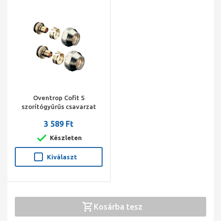
Oventrop Cofit S
szorítógyűrűs csavarzat
párban, 16 x 2.0 mm x G 3/4"
3 589 Ft
hollandi, nikkelezett
Készleten
Kiválaszt
Kosárba tesz