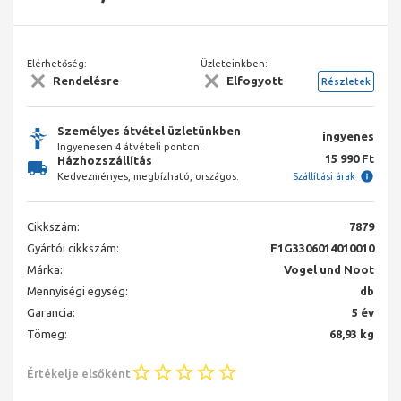
Elérhetőség:
Üzleteinkben:
Rendelésre
Elfogyott
Részletek
Személyes átvétel üzletünkben
ingyenes
Ingyenesen 4 átvételi ponton.
15 990 Ft
Házhozszállítás
Kedvezményes, megbízható, országos.
Szállítási árak
Cikkszám:
7879
Gyártói cikkszám:
F1G3306014010010
Márka:
Vogel und Noot
Mennyiségi egység:
db
Garancia:
5 év
Tömeg:
68,93 kg
Értékelje elsőként