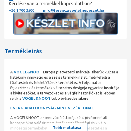
Kérdése van a termékkel kapcsolatban?
+36 1 700 3500
info@ferencziepuletgepeszet.hu
Termékleírás
A
VOGEL&NOOT
Európa piacvezető márkája; sikerük kulcsa a
hatékony innováció és a széles termékkínálat, mely lefedi a
fűtőtestek és felületfűtések területét is. A folyamatos
fejlesztések és termékek változatos designja egyaránt inspirálja
a kivitelezőket, a tervezőket és a végfelhasználókat is, ebben
rejlik a
VOGEL&NOOT
több évtizedes sikere.
ENERGIAHATÉKONYSÁG MINT VEZÉRFONAL
A VOGEL&NOOT az innováció úttörőjeként jövőorientált
koncepciókat valósít meg, hatékony hőleadású és kiváló
Több mutatása
minőségű termékeket kínál – a komfortos hőérzetet és a