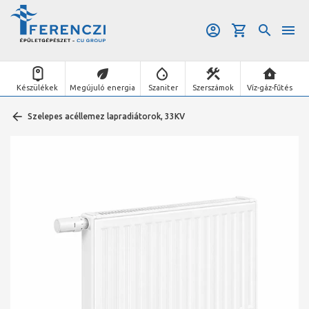
Készülékek
Megújuló energia
Szaniter
Szerszámok
Víz-gáz-fűtés
Szelepes acéllemez lapradiátorok, 33KV