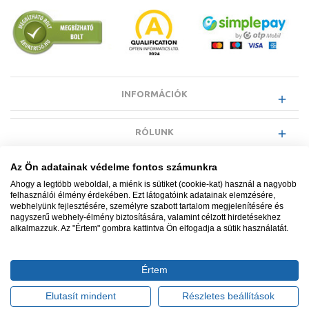
INFORMÁCIÓK
RÓLUNK
Az Ön adatainak védelme fontos számunkra
EGYÉB INFORMÁCIÓK
Ahogy a legtöbb weboldal, a miénk is sütiket (cookie-kat) használ a nagyobb
felhasználói élmény érdekében. Ezt látogatóink adatainak elemzésére,
webhelyünk fejlesztésére, személyre szabott tartalom megjelenítésére és
VÁSÁRLÓI INFORMÁCIÓK
nagyszerű webhely-élmény biztosítására, valamint célzott hirdetésekhez
alkalmazzuk. Az "Értem" gombra kattintva Ön elfogadja a sütik használatát.
Értem
Minden jog fenntartva. © Adatkezelés nyilvántartási száma NAIH-
87052/2015.
Elutasít mindent
Részletes beállítások
Ügyfélszolgálat: +36 1 700 3500