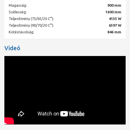
Alacsony rendszer-hőmérsékletek a magas teljesítmény
Magasság:
900 mm
révén.
Rövid reakcióidő hirtelen hőmérséklet-változásoknál.
Szélesség:
1600 mm
Nagyobb a hatékonysága a rövidebb lehűlési és felfűtési
Teljesítmény (75/65/20 C°):
4135 W
idők miatt.
Teljesítmény (90/70/20 C°):
6597 W
Magasabb szabályozási komfort jellemzi.
Kötéstávolság:
846 mm
Műszaki információk:
Minden SZELEPES, MULTIFUNKCIÓS FŰTŐTEST fixen beépített
Videó
szelepgarnitúrával van felszerelve, mely alkalmas két csöves
berendezésekhez és egy csöves berendezésekhez egy csöves
elosztó alkalmazása mellett, kv-előbeállított szelep-
felsőrésszel, építkezési sapkával és a hátoldalon ráhegesztett
függesztő fülekkel (csak definiáltan füles kivitelnél) - a 11-es
típus csak fülekkel lehetséges. Ürítő és elforgatható légtelenítő
dugók, valamint vakdugók vannak betömítve. Az összes
fűtőtesttípus levehető felső fedéllel és két zárt oldalrésszel van
felszerelve.