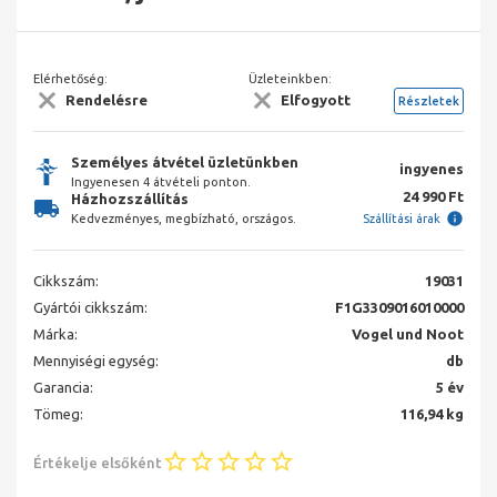
Elérhetőség:
Üzleteinkben:
Rendelésre
Elfogyott
Részletek
Személyes átvétel üzletünkben
ingyenes
Ingyenesen 4 átvételi ponton.
24 990 Ft
Házhozszállítás
Kedvezményes, megbízható, országos.
Szállítási árak
Cikkszám:
19031
Gyártói cikkszám:
F1G3309016010000
Márka:
Vogel und Noot
Mennyiségi egység:
db
Garancia:
5 év
Tömeg:
116,94 kg
Értékelje elsőként