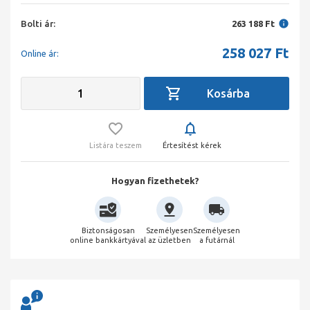
Bolti ár:
263 188 Ft
258 027
Ft
Online ár:
Listára teszem
Értesítést kérek
Hogyan fizethetek?
Biztonságosan
Személyesen
Személyesen
online bankkártyával
az üzletben
a futárnál