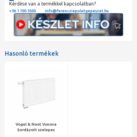
Kérdése van a termékkel kapcsolatban?
+36 1 700 3500
info@ferencziepuletgepeszet.hu
Hasonló termékek
Vogel & Noot Vonova
bordázott szelepes
radiátor, 33KV H=900