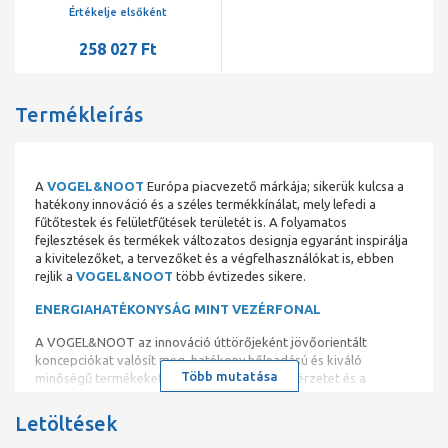
L=1600, balos
Értékelje elsőként
258 027 Ft
Termékleírás
A
VOGEL&NOOT
Európa piacvezető márkája; sikerük kulcsa a
hatékony innováció és a széles termékkínálat, mely lefedi a
fűtőtestek és felületfűtések területét is. A folyamatos
fejlesztések és termékek változatos designja egyaránt inspirálja
a kivitelezőket, a tervezőket és a végfelhasználókat is, ebben
rejlik a
VOGEL&NOOT
több évtizedes sikere.
ENERGIAHATÉKONYSÁG MINT VEZÉRFONAL
A VOGEL&NOOT az innováció úttörőjeként jövőorientált
koncepciókat valósít meg, hatékony hőleadású és kiváló
Több mutatása
minőségű termékeket kínál – a komfortos hőérzetet és a
fenntartható fejlődés szempontjait egyaránt szem előtt tartva.
Letöltések
VONOVA SZELEPES LAPRADIÁTOROK KLASSZIKUS ÉS
SOKOLDALÚ