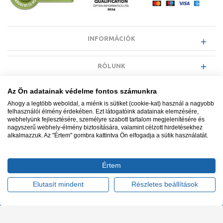
INFORMÁCIÓK
RÓLUNK
Az Ön adatainak védelme fontos számunkra
EGYÉB INFORMÁCIÓK
Ahogy a legtöbb weboldal, a miénk is sütiket (cookie-kat) használ a nagyobb
felhasználói élmény érdekében. Ezt látogatóink adatainak elemzésére,
webhelyünk fejlesztésére, személyre szabott tartalom megjelenítésére és
VÁSÁRLÓI INFORMÁCIÓK
nagyszerű webhely-élmény biztosítására, valamint célzott hirdetésekhez
alkalmazzuk. Az "Értem" gombra kattintva Ön elfogadja a sütik használatát.
Értem
Minden jog fenntartva. © Adatkezelés nyilvántartási száma NAIH-
87052/2015.
Elutasít mindent
Részletes beállítások
Ügyfélszolgálat: +36 1 700 3500
Tervezte és készítette:
Vision-Software, az Octopus 8 ERP
forgalmazója
.