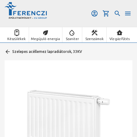
Készülékek
Megújuló energia
Szaniter
Szerszámok
Víz-gáz-fűtés
Szelepes acéllemez lapradiátorok, 33KV