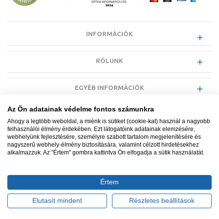
INFORMÁCIÓK
RÓLUNK
EGYÉB INFORMÁCIÓK
Az Ön adatainak védelme fontos számunkra
VÁSÁRLÓI INFORMÁCIÓK
Ahogy a legtöbb weboldal, a miénk is sütiket (cookie-kat) használ a nagyobb
felhasználói élmény érdekében. Ezt látogatóink adatainak elemzésére,
webhelyünk fejlesztésére, személyre szabott tartalom megjelenítésére és
nagyszerű webhely-élmény biztosítására, valamint célzott hirdetésekhez
alkalmazzuk. Az "Értem" gombra kattintva Ön elfogadja a sütik használatát.
Minden jog fenntartva. © Adatkezelés nyilvántartási száma NAIH-
87052/2015.
Értem
Ügyfélszolgálat: +36 1 700 3500
Tervezte és készítette:
Vision-Software, az Octopus 8 ERP
Elutasít mindent
Részletes beállítások
forgalmazója
.