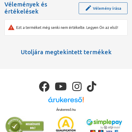
Vélemények és
zajszinten juttatja be a levegőt.
Vélemény írása
értékelések
Ezt a terméket még senki nem értékelte. Legyen Ön az első!
Utoljára megtekintett termékek
Árukereső.hu