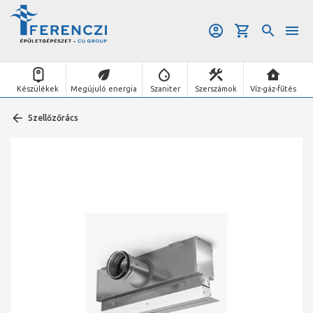
Készülékek
Megújuló energia
Szaniter
Szerszámok
Víz-gáz-fűtés
Szellőzőrács