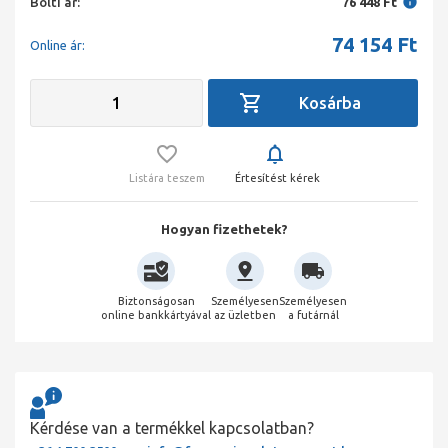
Bolti ár:
76 448 Ft
74 154
Ft
Online ár:
Listára teszem
Értesítést kérek
Hogyan fizethetek?
Biztonságosan
Személyesen
Személyesen
online bankkártyával
az üzletben
a futárnál
Kérdése van a termékkel kapcsolatban?