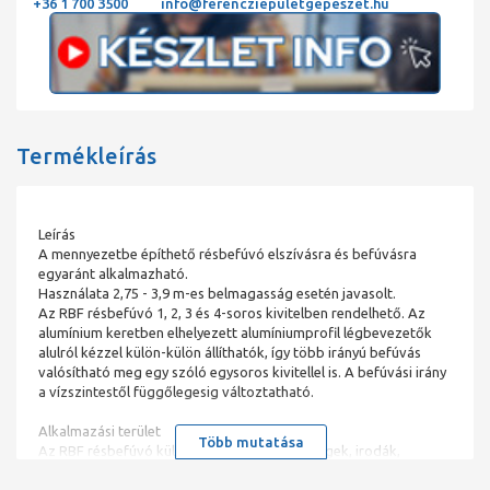
+36 1 700 3500
info@ferencziepuletgepeszet.hu
Termékleírás
Leírás
A mennyezetbe építhető résbefúvó elszívásra és befúvásra
egyaránt alkalmazható.
Használata 2,75 - 3,9 m-es belmagasság esetén javasolt.
Az RBF résbefúvó 1, 2, 3 és 4-soros kivitelben rendelhető. Az
alumínium keretben elhelyezett alumíniumprofil légbevezetők
alulról kézzel külön-külön állíthatók, így több irányú befúvás
valósítható meg egy szóló egysoros kivitellel is. A befúvási irány
a vízszintestől függőlegesig változtatható.
Alkalmazási terület
Több mutatása
Az RBF résbefúvó különböző komfort helységek, irodák,
előadók, vagy tantermek, kórházak, üzlethelyiségek, szállodák,
éttermek, stb. szellőztetésére alkalmas, ahová alacsony