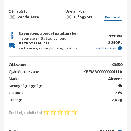
Elérhetőség:
Üzleteinkben:
Rendelésre
Elfogyott
Részletek
Személyes átvétel üzletünkben
ingyenes
Ingyenesen 4 átvételi ponton.
2 290 Ft
Házhozszállítás
Kedvezményes, megbízható, országos.
Szállítási árak
Cikkszám:
103850
Gyártói cikkszám:
KBEMB00000000111A
Márka:
Airvent
Mennyiségi egység:
db
Garancia:
2 év
Tömeg:
2,8 kg
Értékelje elsőként