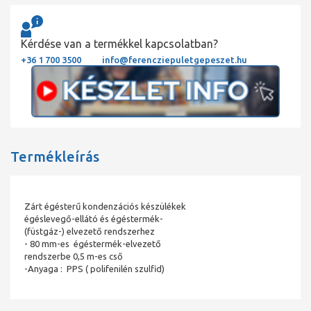
Kérdése van a termékkel kapcsolatban?
+36 1 700 3500
info@ferencziepuletgepeszet.hu
Termékleírás
Zárt égésterű kondenzációs készülékek
égéslevegő-ellátó és égéstermék-
(füstgáz-) elvezető rendszerhez
- 80 mm-es égéstermék-elvezető
rendszerbe 0,5 m-es cső
-Anyaga : PPS ( polifenilén szulfid)