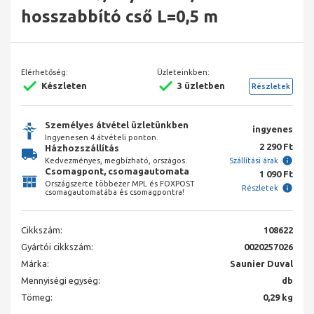
hosszabbító cső L=0,5 m
Elérhetőség:
Üzleteinkben:
Készleten
3 üzletben
Részletek
Személyes átvétel üzletünkben
ingyenes
Ingyenesen 4 átvételi ponton.
2 290 Ft
Házhozszállítás
Kedvezményes, megbízható, országos.
Szállítási árak
Csomagpont, csomagautomata
1 090 Ft
Országszerte többezer MPL és FOXPOST
Részletek
csomagautomatába és csomagpontra!
Cikkszám:
108622
Gyártói cikkszám:
0020257026
Márka:
Saunier Duval
Mennyiségi egység:
db
Tömeg:
0,29 kg