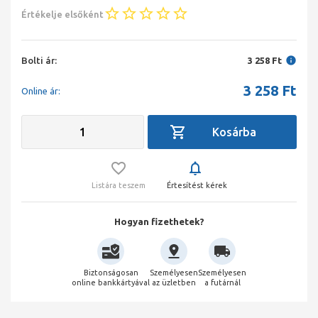
Értékelje elsőként
Bolti ár:
3 258 Ft
3 258
Ft
Online ár:
Listára teszem
Értesítést kérek
Hogyan fizethetek?
Biztonságosan
Személyesen
Személyesen
online bankkártyával
az üzletben
a futárnál