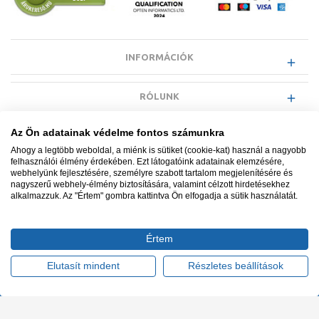
INFORMÁCIÓK
RÓLUNK
Az Ön adatainak védelme fontos számunkra
EGYÉB INFORMÁCIÓK
Ahogy a legtöbb weboldal, a miénk is sütiket (cookie-kat) használ a nagyobb
felhasználói élmény érdekében. Ezt látogatóink adatainak elemzésére,
webhelyünk fejlesztésére, személyre szabott tartalom megjelenítésére és
VÁSÁRLÓI INFORMÁCIÓK
nagyszerű webhely-élmény biztosítására, valamint célzott hirdetésekhez
alkalmazzuk. Az "Értem" gombra kattintva Ön elfogadja a sütik használatát.
Értem
Minden jog fenntartva. © Adatkezelés nyilvántartási száma NAIH-
87052/2015.
Elutasít mindent
Részletes beállítások
Ügyfélszolgálat: +36 1 700 3500
Tervezte és készítette:
Vision-Software, az Octopus 8 ERP
forgalmazója
.