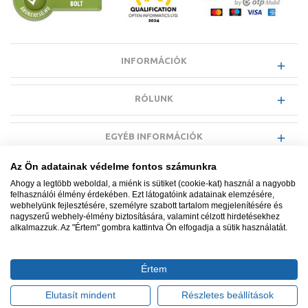
INFORMÁCIÓK
RÓLUNK
EGYÉB INFORMÁCIÓK
Az Ön adatainak védelme fontos számunkra
VÁSÁRLÓI INFORMÁCIÓK
Ahogy a legtöbb weboldal, a miénk is sütiket (cookie-kat) használ a nagyobb
felhasználói élmény érdekében. Ezt látogatóink adatainak elemzésére,
webhelyünk fejlesztésére, személyre szabott tartalom megjelenítésére és
nagyszerű webhely-élmény biztosítására, valamint célzott hirdetésekhez
alkalmazzuk. Az "Értem" gombra kattintva Ön elfogadja a sütik használatát.
Minden jog fenntartva. © Adatkezelés nyilvántartási száma NAIH-
87052/2015.
Értem
Ügyfélszolgálat: +36 1 700 3500
Tervezte és készítette:
Vision-Software, az Octopus 8 ERP
Elutasít mindent
Részletes beállítások
forgalmazója
.