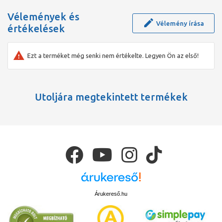
acél rendszerben, így a Tricox teljes körű szolgáltatást nyújt és
minden megoldást egy kézből tesz elérhetővé a
Vélemények és
füstgázelvezetés témakörében. C5-ös kivitel – Szétválasztott
Vélemény írása
értékelések
rendszerű égéstermék elvezető / égési levegő bevezető
rendszer
Ezt a terméket még senki nem értékelte. Legyen Ön az első!
Utoljára megtekintett termékek
Árukereső.hu