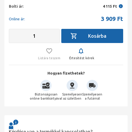
Bolti ár:
4 115 Ft
3 909
Ft
Online ár:
Listára teszem
Értesítést kérek
Hogyan fizethetek?
Biztonságosan
Személyesen
Személyesen
online bankkártyával
az üzletben
a futárnál
Kérdése van a termékkel kapcsolatban?