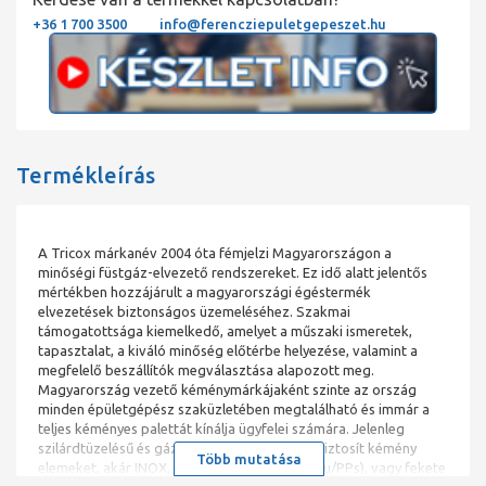
+36 1 700 3500
info@ferencziepuletgepeszet.hu
Termékleírás
A Tricox márkanév 2004 óta fémjelzi Magyarországon a
minőségi füstgáz-elvezető rendszereket. Ez idő alatt jelentős
mértékben hozzájárult a magyarországi égéstermék
elvezetések biztonságos üzemeléséhez. Szakmai
támogatottsága kiemelkedő, amelyet a műszaki ismeretek,
tapasztalat, a kiváló minőség előtérbe helyezése, valamint a
megfelelő beszállítók megválasztása alapozott meg.
Magyarország vezető kéménymárkájaként szinte az ország
minden épületgépész szaküzletében megtalálható és immár a
teljes kéményes palettát kínálja ügyfelei számára. Jelenleg
szilárdtüzelésű és gáztüzelésű kazánokhoz biztosít kémény
Több mutatása
elemeket, akár INOX, Alumínium-műanyag (Alu/PPs), vagy fekete