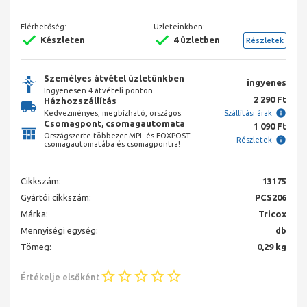
Elérhetőség:
Üzleteinkben:
Készleten
4 üzletben
Részletek
Személyes átvétel üzletünkben
ingyenes
Ingyenesen 4 átvételi ponton.
2 290 Ft
Házhozszállítás
Kedvezményes, megbízható, országos.
Szállítási árak
Csomagpont, csomagautomata
1 090 Ft
Országszerte többezer MPL és FOXPOST
Részletek
csomagautomatába és csomagpontra!
Cikkszám:
13175
Gyártói cikkszám:
PCS206
Márka:
Tricox
Mennyiségi egység:
db
Tömeg:
0,29 kg
Értékelje elsőként