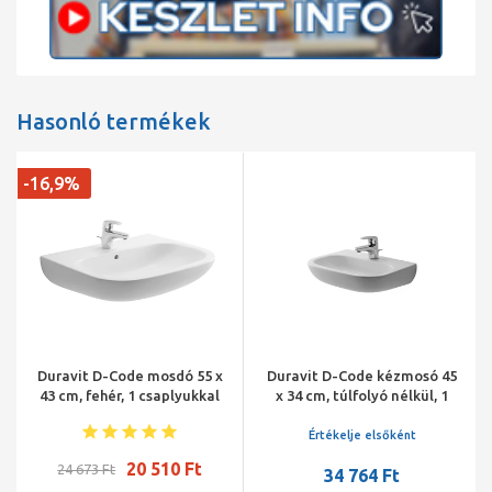
Hasonló termékek
-16,9%
Duravit D-Code mosdó 55 x
Duravit D-Code kézmosó 45
43 cm, fehér, 1 csaplyukkal
x 34 cm, túlfolyó nélkül, 1
csaplyukkal
Értékelje elsőként
20 510 Ft
24 673 Ft
34 764 Ft