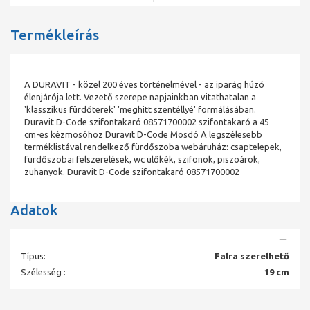
Termékleírás
A DURAVIT - közel 200 éves történelmével - az iparág húzó
élenjárója lett. Vezető szerepe napjainkban vitathatalan a
'klasszikus fürdőterek' 'meghitt szentéllyé' formálásában.
Duravit D-Code szifontakaró 08571700002 szifontakaró a 45
cm-es kézmosóhoz Duravit D-Code Mosdó A legszélesebb
terméklistával rendelkező fürdőszoba webáruház: csaptelepek,
fürdőszobai felszerelések, wc ülőkék, szifonok, piszoárok,
zuhanyok. Duravit D-Code szifontakaró 08571700002
Adatok
Típus:
Falra szerelhető
Szélesség :
19 cm