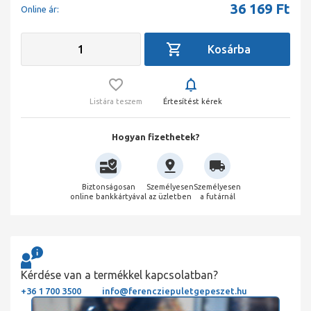
36 169
Ft
Online ár:
Listára teszem
Értesítést kérek
Hogyan fizethetek?
Biztonságosan
Személyesen
Személyesen
online bankkártyával
az üzletben
a futárnál
Kérdése van a termékkel kapcsolatban?
+36 1 700 3500
info@ferencziepuletgepeszet.hu