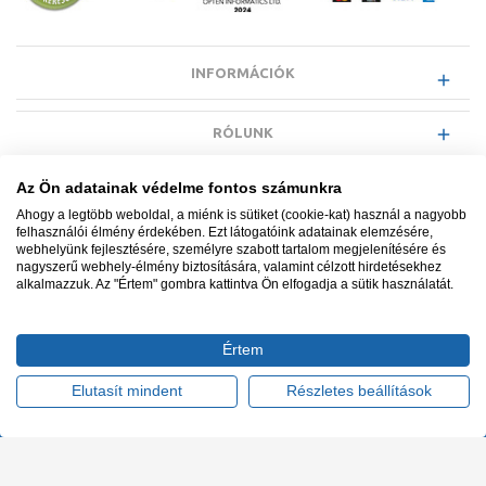
INFORMÁCIÓK
RÓLUNK
Az Ön adatainak védelme fontos számunkra
EGYÉB INFORMÁCIÓK
Ahogy a legtöbb weboldal, a miénk is sütiket (cookie-kat) használ a nagyobb
felhasználói élmény érdekében. Ezt látogatóink adatainak elemzésére,
webhelyünk fejlesztésére, személyre szabott tartalom megjelenítésére és
VÁSÁRLÓI INFORMÁCIÓK
nagyszerű webhely-élmény biztosítására, valamint célzott hirdetésekhez
alkalmazzuk. Az "Értem" gombra kattintva Ön elfogadja a sütik használatát.
Értem
Minden jog fenntartva. © Adatkezelés nyilvántartási száma NAIH-
87052/2015.
Elutasít mindent
Részletes beállítások
Ügyfélszolgálat: +36 1 700 3500
Tervezte és készítette:
Vision-Software, az Octopus 8 ERP
forgalmazója
.