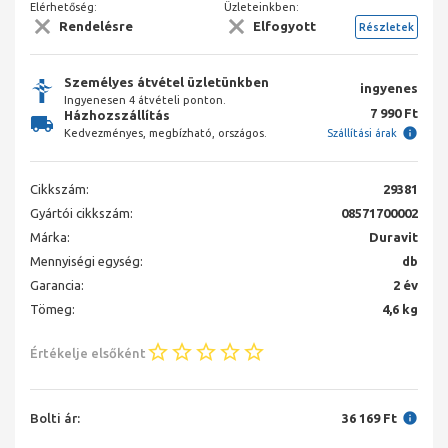
Elérhetőség:
Üzleteinkben:
Rendelésre
Elfogyott
Részletek
Személyes átvétel üzletünkben
ingyenes
Ingyenesen 4 átvételi ponton.
7 990 Ft
Házhozszállítás
Kedvezményes, megbízható, országos.
Szállítási árak
Cikkszám:
29381
Gyártói cikkszám:
08571700002
Márka:
Duravit
Mennyiségi egység:
db
Garancia:
2 év
Tömeg:
4,6 kg
Értékelje elsőként
Bolti ár:
36 169 Ft