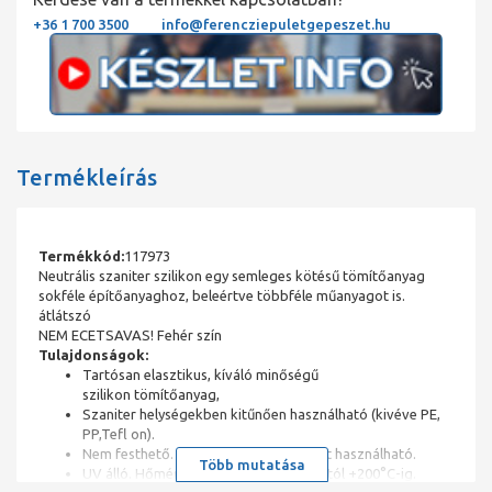
+36 1 700 3500
info@ferencziepuletgepeszet.hu
Termékleírás
Termékkód:
117973
Neutrális szaniter szilikon egy semleges kötésű tömítőanyag
sokféle építőanyaghoz, beleértve többféle műanyagot is.
átlátszó
NEM ECETSAVAS! Fehér szín
Tulajdonságok:
Tartósan elasztikus, kíváló minőségű
szilikon tömítőanyag,
Szaniter helységekben kitűnően használható (kivéve PE,
PP,Tefl on).
Nem festhető. Kül és beltéren egyaránt használható.
Több mutatása
UV álló. Hőmérsékleti ellenállás -60°C-tól +200°C-ig.