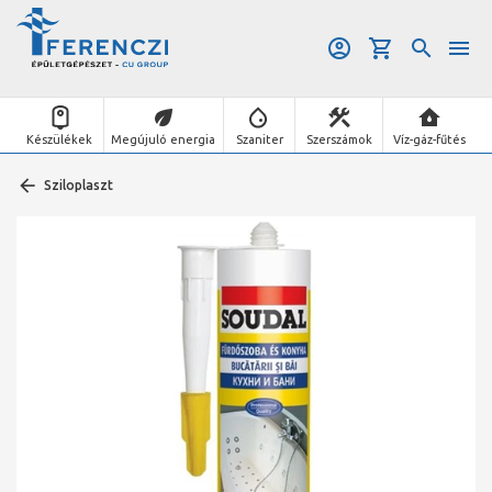
Készülékek
Megújuló energia
Szaniter
Szerszámok
Víz-gáz-fűtés
Sziloplaszt