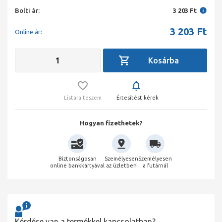
Bolti ár:
3 203 Ft
3 203
Ft
Online ár:
Listára teszem
Értesítést kérek
Hogyan fizethetek?
Biztonságosan
Személyesen
Személyesen
online bankkártyával
az üzletben
a futárnál
Kérdése van a termékkel kapcsolatban?