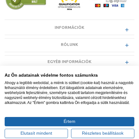
INFORMÁCIÓK
RÓLUNK
EGYÉB INFORMÁCIÓK
Az Ön adatainak védelme fontos számunkra
VÁSÁRLÓI INFORMÁCIÓK
Ahogy a legtöbb weboldal, a miénk is sütiket (cookie-kat) használ a nagyobb
felhasználói élmény érdekében. Ezt látogatóink adatainak elemzésére,
webhelyünk fejlesztésére, személyre szabott tartalom megjelenítésére és
nagyszerű webhely-élmény biztosítására, valamint célzott hirdetésekhez
alkalmazzuk. Az "Értem" gombra kattintva Ön elfogadja a sütik használatát.
Minden jog fenntartva. © Adatkezelés nyilvántartási száma NAIH-
87052/2015.
Értem
Ügyfélszolgálat: +36 1 700 3500
Tervezte és készítette:
Vision-Software, az Octopus 8 ERP
Elutasít mindent
Részletes beállítások
forgalmazója
.