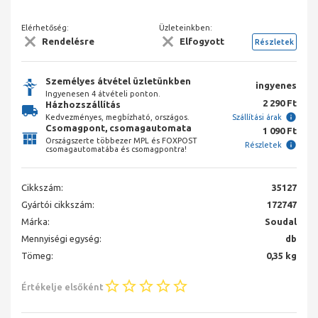
Elérhetőség:
Üzleteinkben:
Rendelésre
Elfogyott
Részletek
Személyes átvétel üzletünkben
ingyenes
Ingyenesen 4 átvételi ponton.
2 290 Ft
Házhozszállítás
Kedvezményes, megbízható, országos.
Szállítási árak
Csomagpont, csomagautomata
1 090 Ft
Országszerte többezer MPL és FOXPOST
Részletek
csomagautomatába és csomagpontra!
Cikkszám:
35127
Gyártói cikkszám:
172747
Márka:
Soudal
Mennyiségi egység:
db
Tömeg:
0,35 kg
Értékelje elsőként