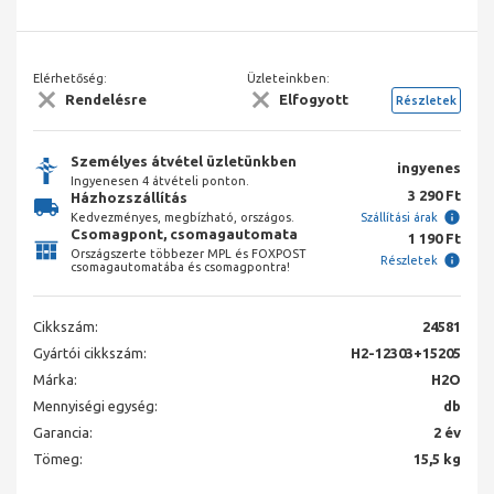
Elérhetőség:
Üzleteinkben:
Rendelésre
Elfogyott
Részletek
Személyes átvétel üzletünkben
ingyenes
Ingyenesen 4 átvételi ponton.
3 290 Ft
Házhozszállítás
Kedvezményes, megbízható, országos.
Szállítási árak
Csomagpont, csomagautomata
1 190 Ft
Országszerte többezer MPL és FOXPOST
Részletek
csomagautomatába és csomagpontra!
Cikkszám:
24581
Gyártói cikkszám:
H2-12303+15205
Márka:
H2O
Mennyiségi egység:
db
Garancia:
2 év
Tömeg:
15,5 kg