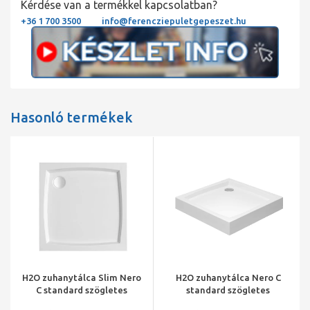
Kérdése van a termékkel kapcsolatban?
+36 1 700 3500
info@ferencziepuletgepeszet.hu
Hasonló termékek
H2O zuhanytálca Slim Nero
H2O zuhanytálca Nero C
C standard szögletes
standard szögletes
zuhanytálca 80x80x8
zuhanytálca 80x80x14