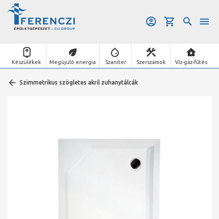
Készülékek
Megújuló energia
Szaniter
Szerszámok
Víz-gáz-fűtés
Szimmetrikus szögletes akril zuhanytálcák