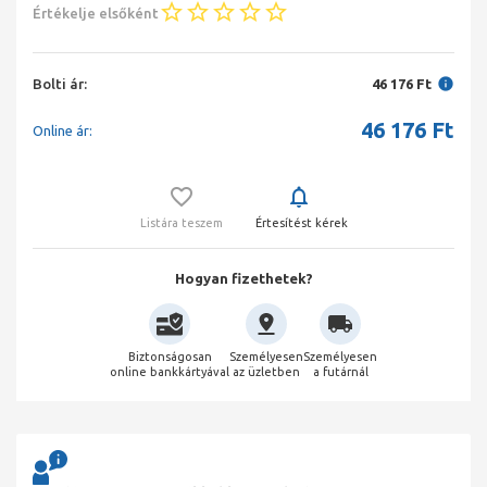
Értékelje elsőként
Bolti ár:
46 176 Ft
46 176
Ft
Online ár:
Listára teszem
Értesítést kérek
Hogyan fizethetek?
Biztonságosan
Személyesen
Személyesen
online bankkártyával
az üzletben
a futárnál