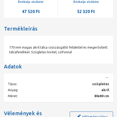
szifonnal
szifonnal
Értékelje elsőként
Értékelje elsőként
47 520 Ft
52 320 Ft
Termékleírás
170 mm magas akril tálca csúszásgátló felülettel és megerősített
tálcafenékkel. Szögletes kivitel, szifonnal
Adatok
Típus:
szögletes
Anyag:
akril
Méret:
80x80 cm
Vélemények és
Vélemény írása