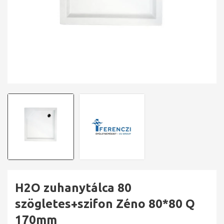
H2O zuhanytálca 80
szögletes+szifon Zéno 80*80 Q
170mm