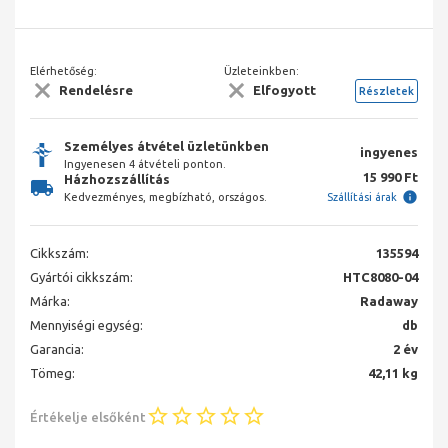
Elérhetőség:
Üzleteinkben:
Rendelésre
Elfogyott
Részletek
Személyes átvétel üzletünkben
ingyenes
Ingyenesen 4 átvételi ponton.
15 990 Ft
Házhozszállítás
Kedvezményes, megbízható, országos.
Szállítási árak
Cikkszám:
135594
Gyártói cikkszám:
HTC8080-04
Márka:
Radaway
Mennyiségi egység:
db
Garancia:
2 év
Tömeg:
42,11 kg
Értékelje elsőként