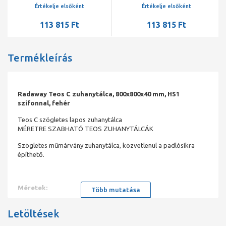
Értékelje elsőként
Értékelje elsőként
113 815 Ft
113 815 Ft
Termékleírás
Radaway Teos C zuhanytálca, 800x800x40 mm, HS1
szifonnal, fehér
Teos C szögletes lapos zuhanytálca
MÉRETRE SZABHATÓ TEOS ZUHANYTÁLCÁK
Szögletes műmárvány zuhanytálca, közvetlenül a padlósíkra
építhető.
Méretek:
Több mutatása
80x80, 90x90, 100x100 cm.
Letöltések
Ajándék HS1-es szifonnal.