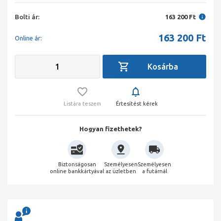
Bolti ár:
163 200 Ft
163 200
Ft
Online ár:
Listára teszem
Értesítést kérek
Hogyan fizethetek?
Biztonságosan
Személyesen
Személyesen
online bankkártyával
az üzletben
a futárnál