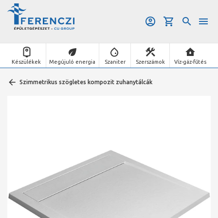
Készülékek
Megújuló energia
Szaniter
Szerszámok
Víz-gáz-fűtés
Szimmetrikus szögletes kompozit zuhanytálcák