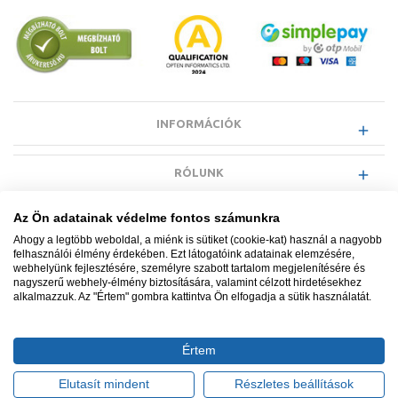
INFORMÁCIÓK
RÓLUNK
Az Ön adatainak védelme fontos számunkra
EGYÉB INFORMÁCIÓK
Ahogy a legtöbb weboldal, a miénk is sütiket (cookie-kat) használ a nagyobb
felhasználói élmény érdekében. Ezt látogatóink adatainak elemzésére,
webhelyünk fejlesztésére, személyre szabott tartalom megjelenítésére és
VÁSÁRLÓI INFORMÁCIÓK
nagyszerű webhely-élmény biztosítására, valamint célzott hirdetésekhez
alkalmazzuk. Az "Értem" gombra kattintva Ön elfogadja a sütik használatát.
Értem
Minden jog fenntartva. © Adatkezelés nyilvántartási száma NAIH-
87052/2015.
Elutasít mindent
Részletes beállítások