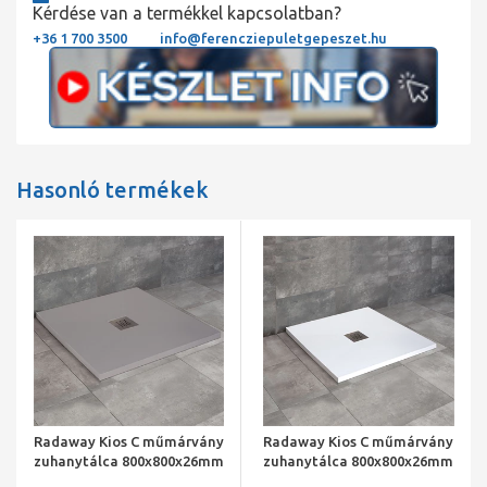
Kérdése van a termékkel kapcsolatban?
+36 1 700 3500
info@ferencziepuletgepeszet.hu
Hasonló termékek
Radaway Kios C műmárvány
Radaway Kios C műmárvány
zuhanytálca 800x800x26mm
zuhanytálca 800x800x26mm
+ HS1 szifon, betonszürke
+ HS1 szifon, fehér