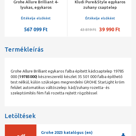
Grohe Allure Brilliant 4-
Kludi Pure&Style egykaros
lyukas, egykaros
zuhany csaptelep
kádperemre szerelhető
csaptelep kombináció
Értékelje elsőként
Értékelje elsőként
567 099 Ft
39 990 Ft
43 819 Ft
Termékleírás
Grohe Allure Brilliant egykaros falba épített kádcsaptelep 19785
000 (
19785000
) készreszerelő készlet 35 501 000 falba építhető
test nélkül, külön szükséges megrendelni GROHE StarLight króm
felület automatikus váltószelep: kád/zuhany rozetta- és
szeleptömítés fém fali rozetta rejtett rögzítéssel
Letöltések
Grohe 2023 katalógus (en)