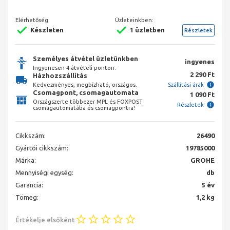
Elérhetőség:
Üzleteinkben:
Készleten
1 üzletben
Részletek
Személyes átvétel üzletünkben
ingyenes
Ingyenesen 4 átvételi ponton.
2 290 Ft
Házhozszállítás
Kedvezményes, megbízható, országos.
Szállítási árak
Csomagpont, csomagautomata
1 090 Ft
Országszerte többezer MPL és FOXPOST
Részletek
csomagautomatába és csomagpontra!
Cikkszám:
26490
Gyártói cikkszám:
19785000
Márka:
GROHE
Mennyiségi egység:
db
Garancia:
5 év
Tömeg:
1,2 kg
Értékelje elsőként