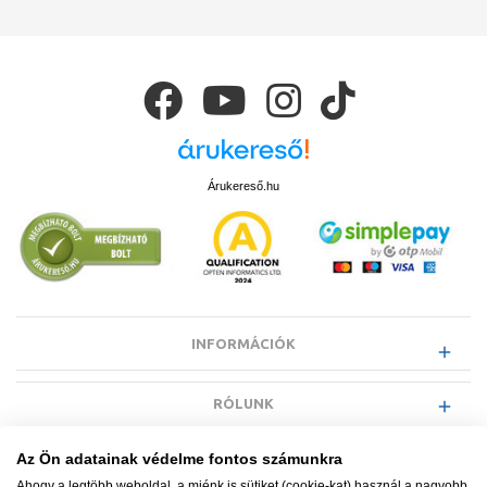
Árukereső.hu
INFORMÁCIÓK
RÓLUNK
Az Ön adatainak védelme fontos számunkra
EGYÉB INFORMÁCIÓK
Ahogy a legtöbb weboldal, a miénk is sütiket (cookie-kat) használ a nagyobb