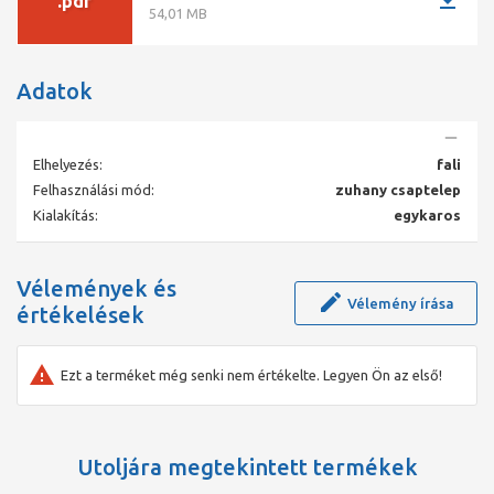
download
.pdf
54,01 MB
Adatok
Elhelyezés:
fali
Felhasználási mód:
zuhany csaptelep
Kialakítás:
egykaros
Vélemények és
Vélemény írása
értékelések
Ezt a terméket még senki nem értékelte. Legyen Ön az első!
Utoljára megtekintett termékek