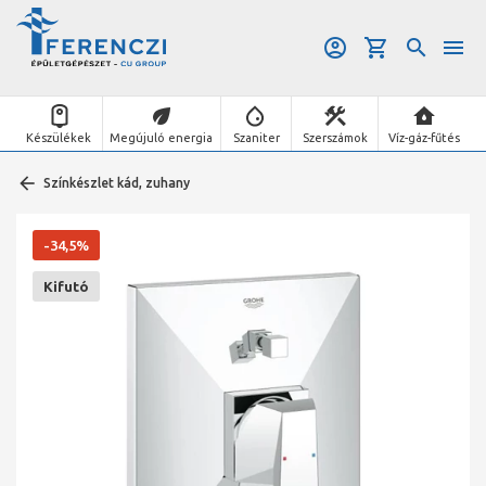
Készülékek
Megújuló energia
Szaniter
Szerszámok
Víz-gáz-fűtés
Színkészlet kád, zuhany
-34,5%
Kifutó