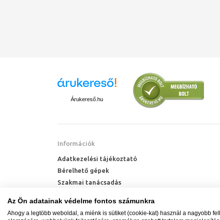
Árukereső.hu
Információk
Adatkezelési tájékoztató
Bérelhető gépek
Szakmai tanácsadás
Technik Cool Pro hőszivattyú tájékoztató
Az Ön adatainak védelme fontos számunkra
Milyen radiátort vegyek?
Ahogy a legtöbb weboldal, a miénk is sütiket (cookie-kat) használ a nagyobb fe
Hőszivattyú kalkulátor