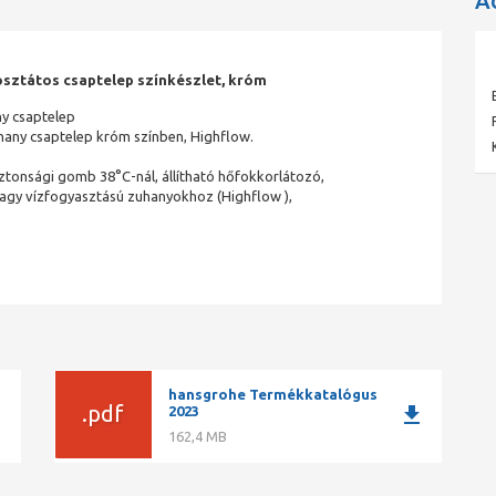
A
osztátos csaptelep színkészlet, króm
ny csaptelep
hany csaptelep króm színben, Highflow.
ztonsági gomb 38°C-nál, állítható hőfokkorlátozó,
 nagy vízfogyasztású zuhanyokhoz (Highflow ),
hansgrohe Termékkatalógus
.pdf
ad
download
2023
162,4 MB