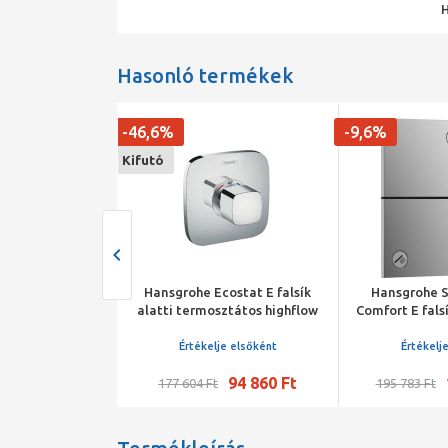
Hasonló termékek
-46,6%
-9,6%
Kifutó
ShowerSelect
Hansgrohe Ecostat E falsík
Hansgrohe 
2 fogyasztóhoz
alatti termosztátos highflow
Comfort E falsí
i szereléshez,
csaptelep
és váltószel
fittel és Porter
k
Értékelje elsőként
Értékelj
ettel
199 900 Ft
94 860 Ft
177 604 Ft
195 783 Ft