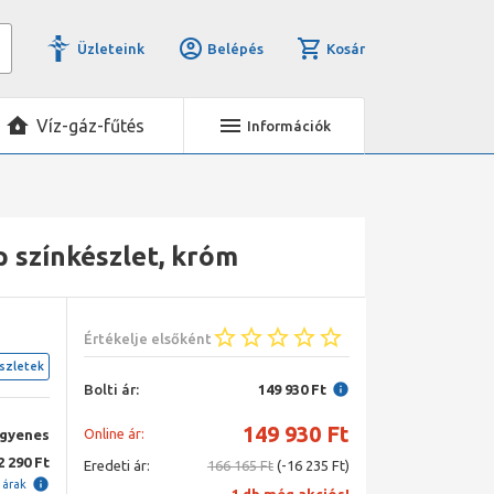
Üzleteink
Belépés
Kosár
Víz-gáz-fűtés
Információk
p színkészlet, króm
Értékelje elsőként
szletek
Bolti ár:
149 930 Ft
149 930
Ft
Online ár:
ngyenes
2 290 Ft
Eredeti ár:
166 165 Ft
(-16 235 Ft)
i árak