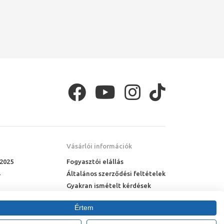
Vásárlói információk
 2025
Fogyasztói elállás
Általános szerződési feltételek
Gyakran ismételt kérdések
Online rendelés menete
Értem
Fizetési feltételek
Házhozszállítás