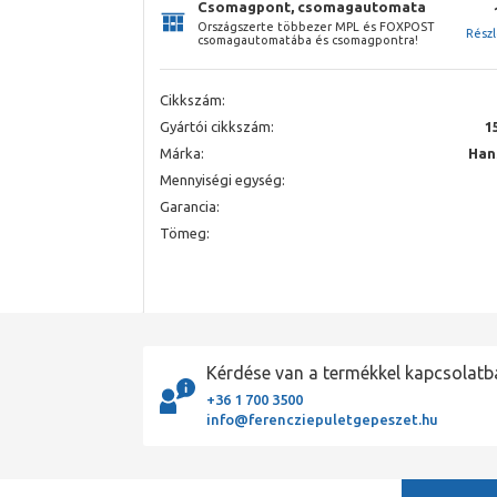
Csomagpont, csomagautomata
Országszerte többezer MPL és FOXPOST
Rész
csomagautomatába és csomagpontra!
Cikkszám:
Gyártói cikkszám:
1
Márka:
Han
Mennyiségi egység:
Garancia:
Tömeg:
Kérdése van a termékkel kapcsolatb
+36 1 700 3500
info@ferencziepuletgepeszet.hu