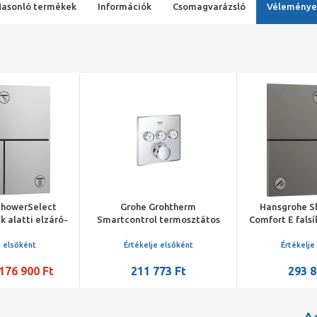
Hasonló termékek
Információk
Csomagvarázsló
Véleménye
ShowerSelect
Grohe Grohtherm
Hansgrohe S
k alatti elzáró-
Smartcontrol termosztátos
Comfort E falsí
ep, 3 funkciós
színkészlet, 3 utas váltó, króm
és váltószele
róm
szálcsisz
e elsőként
Értékelje elsőként
Értékelje
176 900 Ft
211 773 Ft
293 8