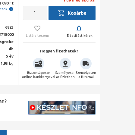
1 db még akciós!
1 090 Ft
letek
6823
5715000
Listára teszem
Értesítést kérek
sgrohe
db
Hogyan fizethetek?
5 év
1,93 kg
Biztonságosan
Személyesen
Személyesen
online bankkártyával
az üzletben
a futárnál
an?