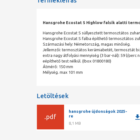
Termékleírás
Hansgrohe Ecostat S Highlow falsík alatti term
Hansgrohe Ecostat S süllyesztett termosztátos zuha
Hansgrohe Ecostat S falba építhető termosztátos zu
Származási hely: Németország, magas minőség.
Jellemzői: termosztátos kerámiabetét, termosztát bi
extra nagy átfolyási mennyiség (3 bar-nál): 59 l/perc
eépíthető test nélkül. (Ibox 01800180)
Átmérő: 150 mm
Mélység. max 101 mm
Letöltések
hansgrohe újdonságok 2025-
.pdf
downlo
re
8,1 MB