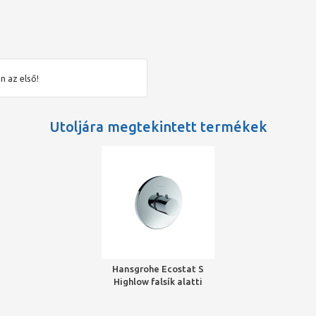
n az első!
Utoljára megtekintett termékek
Hansgrohe Ecostat S
Highlow falsík alatti
termosztátos csaptelep
színkészlet, króm