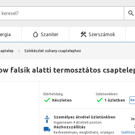
ergia
Szaniter
Szerszámok
saptelep
Színkészlet zuhany csaptelephez
w falsík alatti termosztátos csaptele
Elérhetőség:
Üzleteinkben:
Készleten
1 üzletben
Ré
Személyes átvétel üzletünkben
i
Ingyenesen 4 átvételi ponton.
Házhozszállítás
Kedvezményes, megbízható, országos.
Szállítás