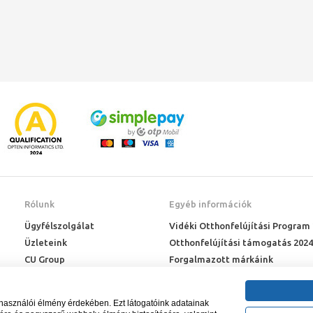
Rólunk
Egyéb információk
Ügyfélszolgálat
Vidéki Otthonfelújítási Program
Üzleteink
Otthonfelújítási támogatás 2024
CU Group
Forgalmazott márkáink
Rólunk
ÉMI engedélyek
Karrier
Letöltések
lhasználói élmény érdekében. Ezt látogatóink adatainak
Adatkezelési kérelem