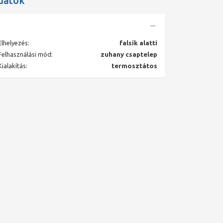
datok
Elhelyezés:
falsík alatti
Felhasználási mód:
zuhany csaptelep
Kialakítás:
termosztátos