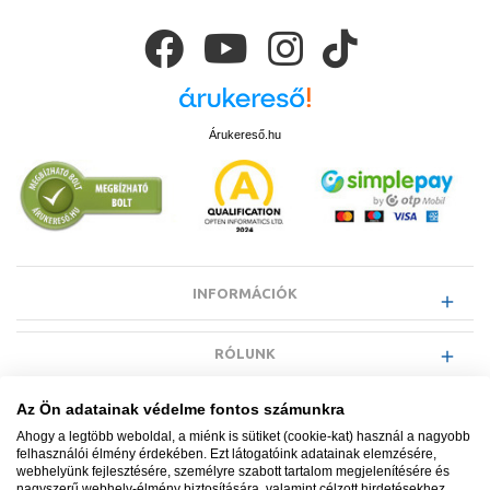
Árukereső.hu
INFORMÁCIÓK
RÓLUNK
Az Ön adatainak védelme fontos számunkra
EGYÉB INFORMÁCIÓK
Ahogy a legtöbb weboldal, a miénk is sütiket (cookie-kat) használ a nagyobb
felhasználói élmény érdekében. Ezt látogatóink adatainak elemzésére,
webhelyünk fejlesztésére, személyre szabott tartalom megjelenítésére és
VÁSÁRLÓI INFORMÁCIÓK
nagyszerű webhely-élmény biztosítására, valamint célzott hirdetésekhez