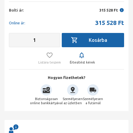
Bolti ár:
315 528 Ft
315 528
Ft
Online ár:
Listára teszem
Értesítést kérek
Hogyan fizethetek?
Biztonságosan
Személyesen
Személyesen
online bankkártyával
az üzletben
a futárnál