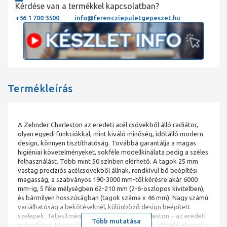
Kérdése van a termékkel kapcsolatban?
+36 1 700 3500
info@ferencziepuletgepeszet.hu
Termékleírás
A Zehnder Charleston az eredeti acél csövekből álló radiátor,
olyan egyedi funkciókkal, mint kiváló minőség, időtálló modern
design, könnyen tisztíthatóság. Továbbá garantálja a magas
higiéniai követelményeket, sokféle modellkínálata pedig a széles
felhasználást. Több mint 50 színben elérhető. A tagok 25 mm
vastag precíziós acélcsövekből állnak, rendkívül bő beépítési
magasság, a szabványos 190-3000 mm-től kérésre akár 6000
mm-ig, 5 féle mélységben 62-210 mm (2-6-oszlopos kivitelben),
és bármilyen hosszúságban (tagok száma x 46 mm). Nagy számú
variálhatóság a bekötéseknél, különböző design beépített
szelepek. Teljesítmény: 1916 W Zehnder Charleston – az eredeti
Több mutatása
csőradiátor. Meggyőző, áttetsző megjelenésű, időtálló eleganica