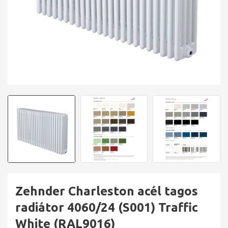
Zehnder Charleston acél tagos
radiátor 4060/24 (S001) Traffic
White (RAL9016)