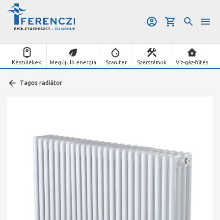
Készülékek
Megújuló energia
Szaniter
Szerszámok
Víz-gáz-fűtés
Tagos radiátor