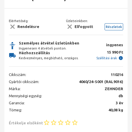
Elérhetőség:
Üzleteinkben:
Rendelésre
Elfogyott
Részletek
Személyes átvétel üzletünkben
ingyenes
Ingyenesen 4 átvételi ponton.
15 990 Ft
Házhozszállítás
Kedvezményes, megbízható, országos.
Szállítási árak
Cikkszám:
110216
Gyártói cikkszám:
4060/24-S001 (RAL9016)
Márka:
ZEHNDER
Mennyiségi egység:
db
Garancia:
3 év
Tömeg:
40,08 kg
Értékelje elsőként